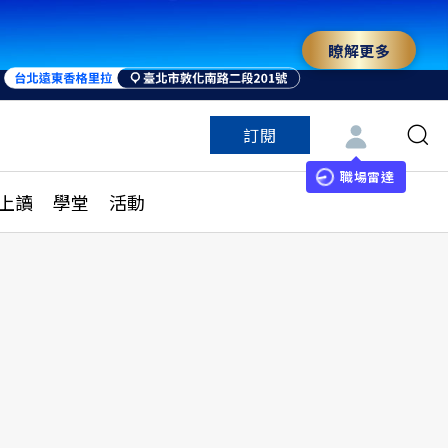
瞭解更多
訂閱
特色頻道
訂閱
見線上讀
ESG遠見
職場雷達
上讀
學堂
活動
多訂閱方案
城市學
刊購買
健康遠見
子報訂閱
華人精英論壇
享知識包
領導影響力學院