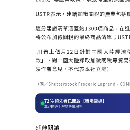
USTR表示，建議加徵關稅的產業包
這分建議清單涵蓋約1300項商品，在
將公布加徵關稅的最終商品清單；UST
川普上個月22日針對中國大陸經濟
款」，對中國大陸採取加徵關稅等貿易行動
映作者意見，不代表本社立場）
（圖／Shutterstock
Frederic Legrand - CO
72%
領先者已開啟【職場雷達】
立即開通！解鎖專屬服務
延伸閱讀