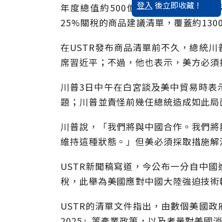
登入
後立即收藏 !
年度總值約500億美元的商品加徵關
25%關稅的商品建議清單，覆蓋約130
在USTR發布商品清單前不久，總統
席習近平；不過，他也表示，美方必須
川普3日中午在白宮談及美中貿易時表
題；川普並責怪前幾任總統造成如此局
川普說，「我們將與中國合作。我們將
維持這種狀態。」但美必須採取措施解
USTR新聞稿寫道，今公布一分自中
稅，此舉為美國應對中國大陸強迫技術
USTR的清單文件指出，由數個美國
2025」等產業政策，以及考量對美國