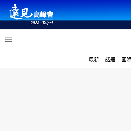
文
最新
最新
話題
國
雜誌目錄
活動
話題
AI
學堂
專題報導
科技
教育
遠見ON AIR
影音
合作