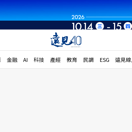
章
特輯
文章
大學升學、職涯攻略
遠
際
金融
AI
科技
產經
教育
民調
ESG
遠見線
國際
更
縣市施政調查全解析
金融
單
民調
產經
電
好享生活
獨
專欄