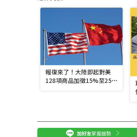
報復來了！大陸即起對美
128項商品加徵15%至25%
關稅
加好友
掌握趨勢