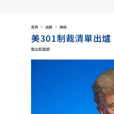
【遠見40週年慶】訂《遠見》贈實用家電3選1+暢銷好
首頁
話題
總經
美301制裁清單出爐
聯合新聞網
加入追蹤
聯合新聞網