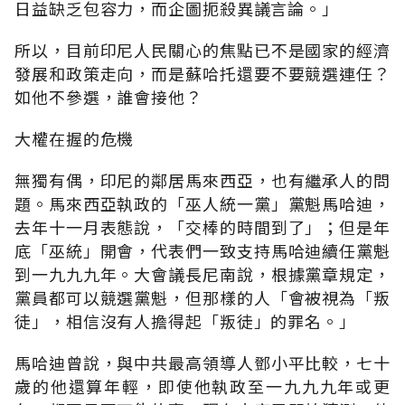
日益缺乏包容力，而企圖扼殺異議言論。」
所以，目前印尼人民關心的焦點已不是國家的經濟
發展和政策走向，而是蘇哈托還要不要競選連任？
如他不參選，誰會接他？
大權在握的危機
無獨有偶，印尼的鄰居馬來西亞，也有繼承人的問
題。馬來西亞執政的「巫人統一黨」黨魁馬哈迪，
去年十一月表態說，「交棒的時間到了」；但是年
底「巫統」開會，代表們一致支持馬哈迪續任黨魁
到一九九九年。大會議長尼南說，根據黨章規定，
黨員都可以競選黨魁，但那樣的人「會被視為「叛
徒」，相信沒有人擔得起「叛徒」的罪名。」
馬哈迪曾說，與中共最高領導人鄧小平比較，七十
歲的他還算年輕，即使他執政至一九九九年或更