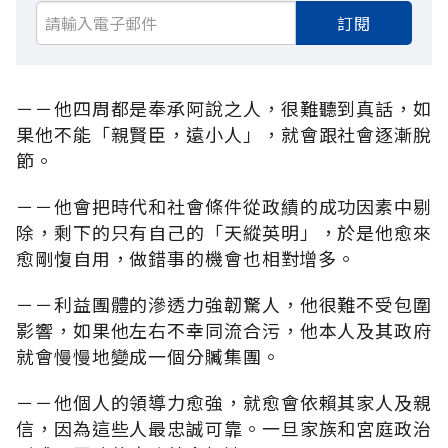
訂閱
－－他四周都是奉承阿說之人，很難聽到真話，如
果他不能「親賢臣，遠小人」，就會跟社會逐漸脫
節。
－－他會把時代和社會條件從政績的成功因素中剔
除，剩下的只有自己的「天縱英明」，於是他愈來
愈剛愎自用，做錯事的機會也相對增多。
－－利益團體的滲透力強韌驚人，他很難不受包圍
影響，如果他左右不幸同流合污，他本人及其政府
就會慢慢地變成一個分贓集團。
－－他個人的領導力愈強，就愈會依賴其家人及親
信，因為這些人最忠誠可靠。一旦家族和宮庭政治