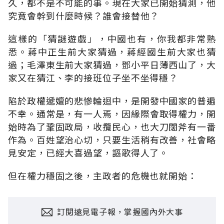
久，都不是不可能的事。現在大家已開始猜測，他
究竟會幹到什麼時候？誰會接替他？
這樣的「猜謎遊戲」，中國也有，你我都非常熟
悉。蔣中正生前大家猜過，蔣經國生前大家也猜
過；毛澤東生前大家猜過，鄧小平日薄西山了，大
家又在猜江、李的接班位子坐不坐得穩？
陷於政權遞嬗的悲慘輪迴中，是開發中國家的普遍
不幸。通常是，有一人焉，因緣際會取得權力，開
始時為了鞏固政局，收攬民心，也大刀闊斧有一番
作為。百姓望治心切，只要生活稍有改善，社會略
見安定，已經大喜過望，謳歌得人了。
但在權力穩固之後，主政者的危機也就開始：
訂閱遠見電子報，掌握國內外大事