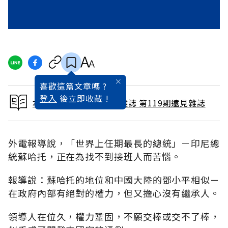
喜歡這篇文章嗎 ?
登入
後立即收藏 !
本文出自 1996 / 5月號雜誌 第119期遠見雜誌
外電報導說，「世界上任期最長的總統」－印尼總
統蘇哈托，正在為找不到接班人而苦惱。
報導說：蘇哈托的地位和中國大陸的鄧小平相似－
在政府內部有絕對的權力，但又擔心沒有繼承人。
領導人在位久，權力鞏固，不願交棒或交不了棒，