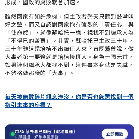
形成，國政的腐敗就會加速。
雖然國家有如許危機，但主政者整天只聽到鼓掌叫
好之聲，而又自認對國家抱有強烈的「責任心」與
「使命感」，就像蘇哈托一樣，視找不到繼承人為
「不得已的苦衷」。其實，蘇哈托已主政三十年，
三十年難道還培植不出繼任人來？曾國藩曾說，做
大事者第一要務就是培植接班人。身為一國元首，
如果連個繼承人都找不到，這件事本身就是失職，
不夠格做那樣的「大事」。
每天被無數碎片訊息淹沒，你是否也急需找到一個
指引未來的座標？
72%
領先者已開啟【職場雷達】
立即開啟
立即開通！解鎖專屬服務