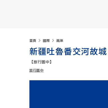
【遠見40週年慶】訂《遠見》贈實用家電3選1+暢銷好
首頁
國際
兩岸
新疆吐魯番交河故城
【旅行圖中】
旅行圖中
加入追蹤
旅行圖中