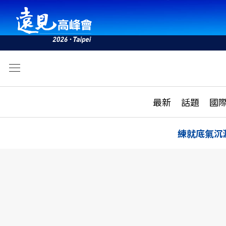
文
最新
最新
話題
國
雜誌目錄
活動
話題
AI
練就底氣沉
學堂
專題報導
科技
教育
遠見ON AIR
影音
合作