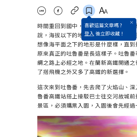
喜歡這篇文章嗎 ?
時間重回到國中，當時的歷史與地理課
登入
後立即收藏 !
說，海拔以下的地方稱之為窪地，而中
想像海平面之下的地形是什麼樣，直到
原來真正的吐魯番是長這樣子。吐魯番
綢之路上必經之地。在蘭新高鐵開通之
了搭飛機之外又多了高鐵的新選擇。
這次來到吐魯番，先去爬了火焰山、深
魯番高鐵站搭上接駁巴士往交河故城前
景區，必須購票入園，入園後會先經過