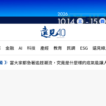
章
特輯
文章
大學升學、職涯攻略
遠
際
金融
AI
科技
產經
教育
民調
ESG
遠見線
國際
更
縣市施政調查全解析
金融
單
民調
澱
當大家都急著追趕潮流，究竟是什麼樣的底氣能讓
產經
電
好享生活
獨
專欄