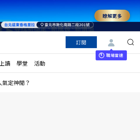
瞭解更多
訂閱
特色頻道
訂閱
見線上讀
ESG遠見
職場雷達
上讀
學堂
活動
多訂閱方案
城市學
刊購買
健康遠見
人氣定神閒？
子報訂閱
華人精英論壇
享知識包
領導影響力學院