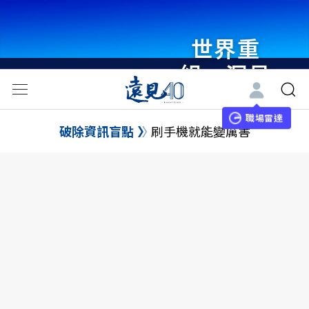
瞭解更多
世界重
組・洞見
未來 與
職場雷達
世界領袖
破除資訊盲點
刷手機就能變厲害
同行