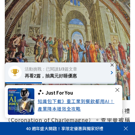
×
活動挑戰：已閱讀1/3篇文章
再看2篇，抽萬元好睡優惠
Just For You
知識包下載》重工業到餐飲都用AI！
產業降本增效全攻略
另一間拉菲爾房則是展示查里曼的加冕典禮
（Coronation of Charlemagne）。查里曼被稱
之為＂歐洲之父＂，身為中世紀的霸主，既羅馬帝
40 週年盛大開啟！享限定優惠與獨家好禮