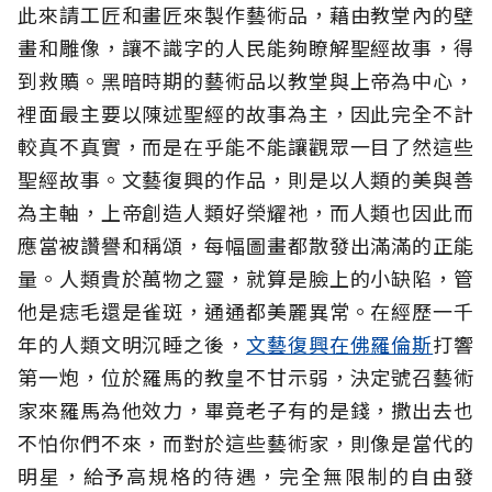
此來請工匠和畫匠來製作藝術品，藉由教堂內的壁
畫和雕像，讓不識字的人民能夠瞭解聖經故事，得
到救贖。黑暗時期的藝術品以教堂與上帝為中心，
裡面最主要以陳述聖經的故事為主，因此完全不計
較真不真實，而是在乎能不能讓觀眾一目了然這些
聖經故事。文藝復興的作品，則是以人類的美與善
為主軸，上帝創造人類好榮耀祂，而人類也因此而
應當被讚譽和稱頌，每幅圖畫都散發出滿滿的正能
量。人類貴於萬物之靈，就算是臉上的小缺陷，管
他是痣毛還是雀斑，通通都美麗異常。在經歷一千
年的人類文明沉睡之後，
文藝復興在佛羅倫斯
打響
第一炮，位於羅馬的教皇不甘示弱，決定號召藝術
家來羅馬為他效力，畢竟老子有的是錢，撒出去也
不怕你們不來，而對於這些藝術家，則像是當代的
明星，給予高規格的待遇，完全無限制的自由發