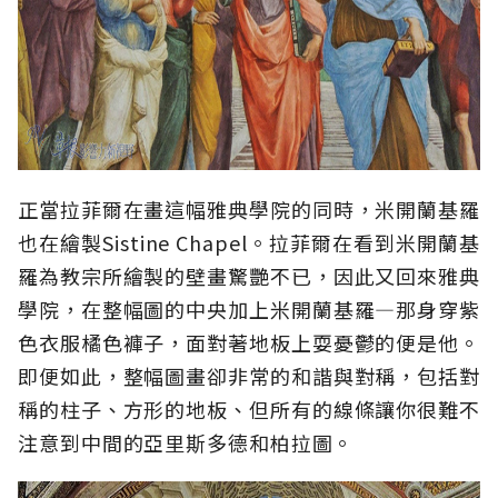
正當拉菲爾在畫這幅雅典學院的同時，米開蘭基羅
也在繪製Sistine Chapel。拉菲爾在看到米開蘭基
羅為教宗所繪製的壁畫驚艷不已，因此又回來雅典
學院，在整幅圖的中央加上米開蘭基羅—那身穿紫
色衣服橘色褲子，面對著地板上耍憂鬱的便是他。
即便如此，整幅圖畫卻非常的和諧與對稱，包括對
稱的柱子、方形的地板、但所有的線條讓你很難不
注意到中間的亞里斯多德和柏拉圖。