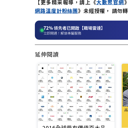
【更多精采報導，請上《
大數聚官網
網路溫度計粉絲團
》未經授權， 請勿
72%
領先者已開啟【職場雷達】
立即開通！解鎖專屬服務
延伸閱讀
2016全球最有價值百大品