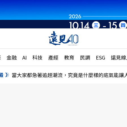
章
特輯
文章
大學升學、職涯攻略
遠
際
金融
AI
科技
產經
教育
民調
ESG
遠見線
國際
更
縣市施政調查全解析
金融
單
民調
澱
當大家都急著追趕潮流，究竟是什麼樣的底氣能讓
產經
電
好享生活
獨
專欄