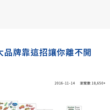
書6選3 特價 3,980 元
大品牌靠這招讓你離不開
2016-11-14
瀏覽數
18,650+