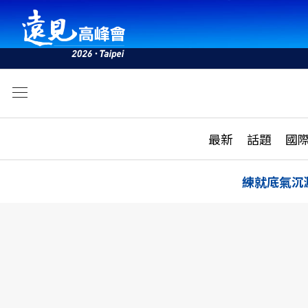
文
最新
最新
話題
國
雜誌目錄
活動
話題
AI
練就底氣沉
學堂
專題報導
科技
教育
遠見ON AIR
影音
合作