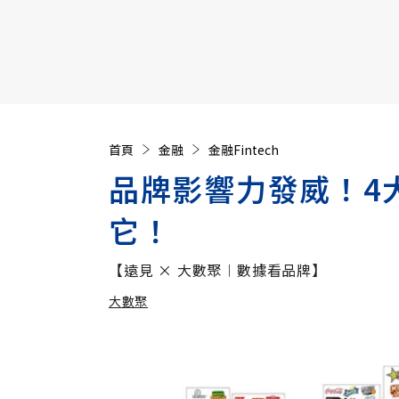
【遠見40週年慶】訂《遠見》贈實用家電3選1+暢銷好
首頁
金融
金融Fintech
品牌影響力發威！4
它！
【遠見 × 大數聚︱數據看品牌】
大數聚
加入追蹤
大數聚