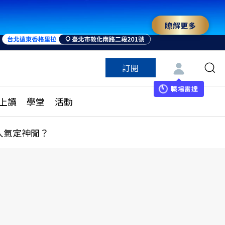
瞭解更多
訂閱
特色頻道
訂閱
見線上讀
ESG遠見
職場雷達
上讀
學堂
活動
多訂閱方案
城市學
刊購買
健康遠見
人氣定神閒？
子報訂閱
華人精英論壇
享知識包
領導影響力學院