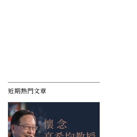
近期熱門文章
長護盤」
響
有錢人嘴上談投資，其實關