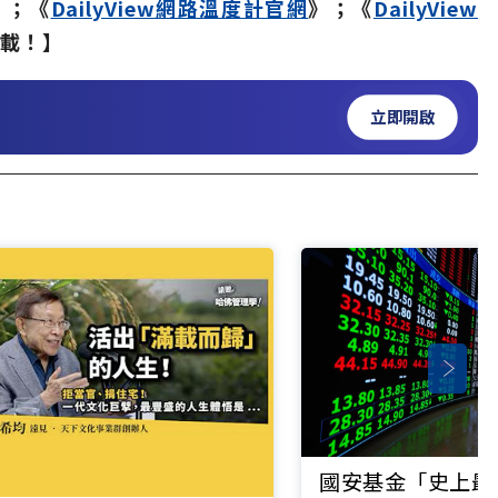
》；《
DailyView網路溫度計官網
》；《
DailyView
轉載！】
立即開啟
國安基金「史上最