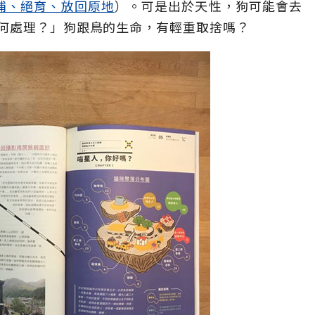
捕、絕育、放回原地
）。可是出於天性，狗可能會去
何處理？」狗跟鳥的生命，有輕重取捨嗎？