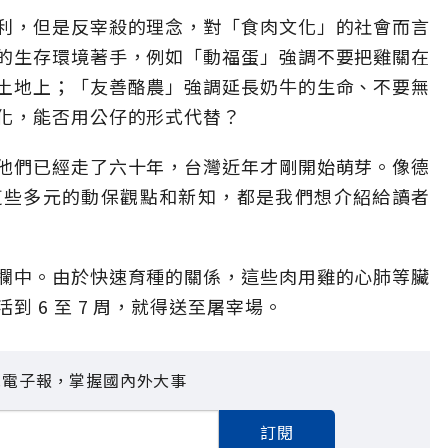
利，但是反宰殺的理念，對「食肉文化」的社會而言
的生存環境著手，例如「動福蛋」強調不要把雞關在
土地上；「友善酪農」強調延長奶牛的生命、不要無
化，能否用公仔的形式代替？
他們已經走了六十年，台灣近年才剛開始萌芽。像德
這些多元的動保觀點和新知，都是我們想介紹給讀者
欄中。由於快速育種的關係，這些肉用雞的心肺等臟
 6 至 7 周，就得送至屠宰場。
見電子報，掌握國內外大事
訂閱