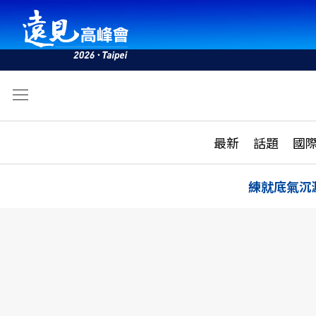
文
最新
最新
話題
國
雜誌目錄
活動
話題
AI
練就底氣沉
學堂
專題報導
科技
教育
遠見ON AIR
影音
合作