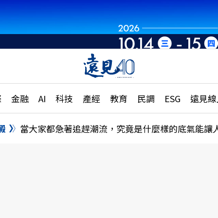
章
特輯
文章
大學升學、職涯攻略
遠
際
金融
AI
科技
產經
教育
民調
ESG
遠見線
國際
更
縣市施政調查全解析
金融
單
民調
澱
當大家都急著追趕潮流，究竟是什麼樣的底氣能讓
產經
電
好享生活
獨
專欄