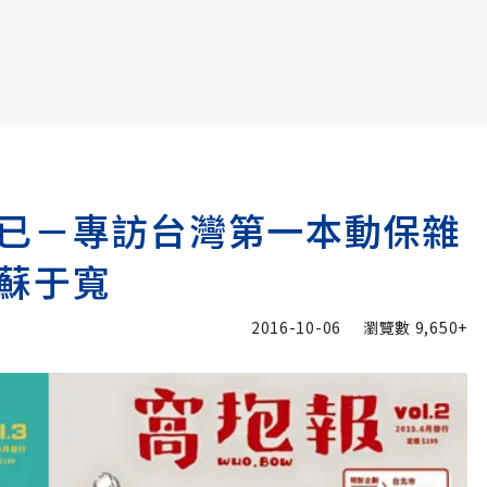
書6選3 特價 3,980 元
已－專訪台灣第一本動保雜
蘇于寬
2016-10-06
瀏覽數
9,650+