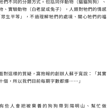
牠們不同的分類方式。包括同伴動物（貓貓狗狗）、
物、實驗動物（白老鼠或兔子），人類對牠們的情感
「眾生平等」，不過理解牠們的處境、關心牠們的福
面對這樣的質疑，窩抱報的創辦人蘇于寬說：「其實
十個，所以我們目前每期字數都爆⋯⋯」
有些人會把被棄養的狗狗帶到陽明山、幫忙做