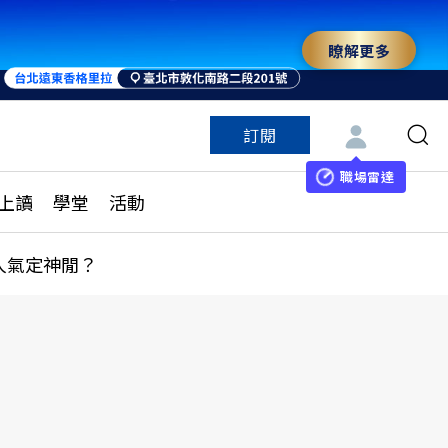
瞭解更多
訂閱
特色頻道
訂閱
見線上讀
ESG遠見
職場雷達
上讀
學堂
活動
多訂閱方案
城市學
刊購買
健康遠見
人氣定神閒？
子報訂閱
華人精英論壇
享知識包
領導影響力學院