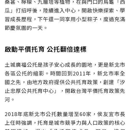
桑葚、檸檬、九層塔等植物，在與門口的烏龜「西
瓜」打招呼後，陸續進入中心，開啟快樂探索、學
習成長歷程，下午還一同享用小型粽子，度過充滿
節慶氛圍的一天。
啟動平價托育 公托翻倍達標
土城廣福公托是孩子安心成長的園地，更是新北市
各區公托的縮影。時間回到2011年，新北市率全
國之先，由地方政府提供公共托育政策，創建「汐
止忠厚公共托育中心」，開啟台灣平價托育政策先
河。
2018年底新北市公托數量增至60家，侯友宜市長
上任時強調，托育是城市競爭力與人口政策的核心