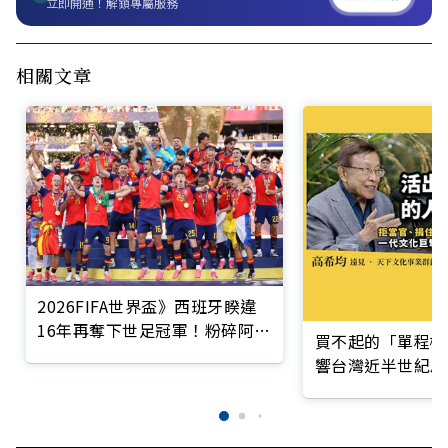
立即開通！解鎖專屬服務
相關文章
2026FIFA世界盃》西班牙睽違
16年再奪下世足冠軍！粉碎阿根
買不起的「單程機
廷二連霸之夢，贏得隊史第2座
響台灣近半世紀思
大力神盃