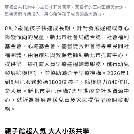
廣福公共托育中心主任林莉芳表示，家長們的正向回饋與肯定，
是老師們持續投入、用心陪伴孩子成長的最大動力。
0到2歲是孩子快速成長期，針對發展遲緩或身心
障礙傾向的兒童，新北市社會局結合第一社會福利
基金會、心路基金會、基督徒救世會等專業民間社
福團體，由治療師與教保老師到新北市托育中心，
提供第一線托育人員早療巡迴輔導服務，進行幼兒
發展篩檢培訓，並協助轉介至早療機構。2026年1
到5月已服務超過1800位孩子、篩檢培力846位托
育人員。新北市更已建構7區早期療育社區資源中
心，就近為發展遲緩兒童及家庭提供早療個案服
務。
親子館超人氣 大人小孩共學