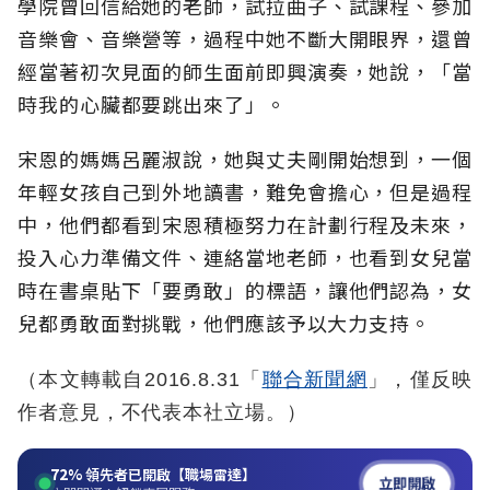
學院曾回信給她的老師，試拉曲子、試課程、參加
音樂會、音樂營等，過程中她不斷大開眼界，還曾
經當著初次見面的師生面前即興演奏，她說，「當
時我的心臟都要跳出來了」。
宋恩的媽媽呂麗淑說，她與丈夫剛開始想到，一個
年輕女孩自己到外地讀書，難免會擔心，但是過程
中，他們都看到宋恩積極努力在計劃行程及未來，
投入心力準備文件、連絡當地老師，也看到女兒當
時在書桌貼下「要勇敢」的標語，讓他們認為，女
兒都勇敢面對挑戰，他們應該予以大力支持。
（本文轉載自2016.8.31「
聯合新聞網
」，僅反映
作者意見，不代表本社立場。）
72%
領先者已開啟【職場雷達】
立即開啟