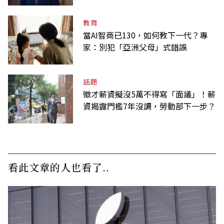
教育
當AI智商已130，如何教下一代？專
家：別犯「亞洲父母」式錯誤
話題
徵才薪資擬沒5萬不得寫「面議」！薪
資揭露門檻7年沒調，勞動部下一步？
看此文章的人也看了..