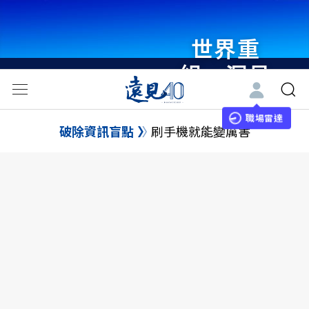
世界重
組・洞見
未來 與
世界領袖
職場雷達
破除資訊盲點
刷手機就能變厲害
同行