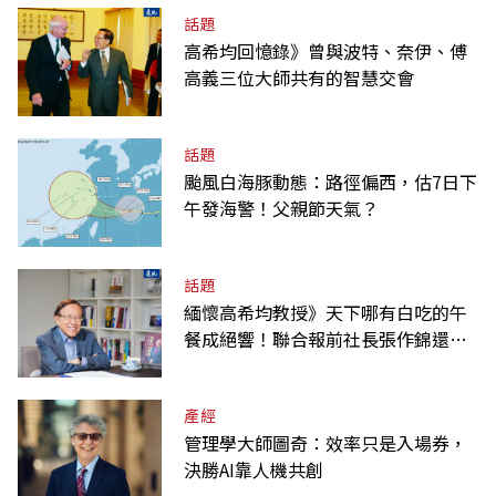
話題
高希均回憶錄》曾與波特、奈伊、傅
高義三位大師共有的智慧交會
話題
颱風白海豚動態：路徑偏西，估7日下
午發海警！父親節天氣？
話題
緬懷高希均教授》天下哪有白吃的午
餐成絕響！聯合報前社長張作錦還原
「經典名言」由來
產經
管理學大師圖奇：效率只是入場券，
決勝AI靠人機共創