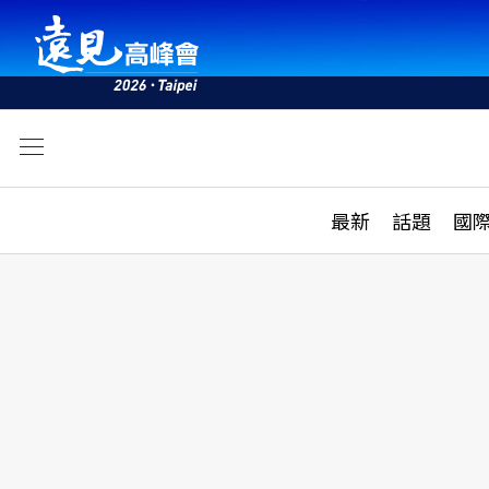
文
最新
最新
話題
國
雜誌目錄
活動
話題
AI
學堂
專題報導
科技
教育
遠見ON AIR
影音
合作