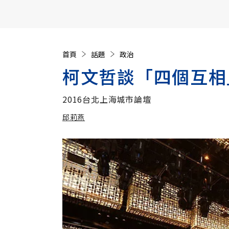
【遠見40週年慶】訂《遠見》贈實用家電3選1+暢銷好
首頁
話題
政治
柯文哲談「四個互相
2016台北上海城市論壇
邱莉燕
加入追蹤
邱莉燕