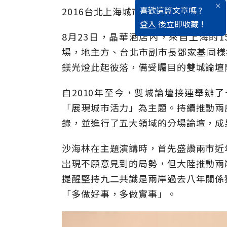
喜歡這篇文章嗎 ?
2016台北上海城市論壇的召開，打破
登入
後立即收藏 !
8月23日，晶華酒店內，來自上海的
場，地主方、台北市副市長鄧家基同樣
鎂光燈此起彼落，備受矚目的雙城論壇
自2010年至今，雙城論壇接連舉辦
「展現城市活力」為主題。持續推動兩
錄，並進行了五大領域的分場論壇，成
沙海林在主題演講時，首先盛讚兩市近
岀現不願意見到的局勢，但大陸推動兩
提醒堅持九二共識是兩岸過去八年關係
「多做好事，多做實事」。