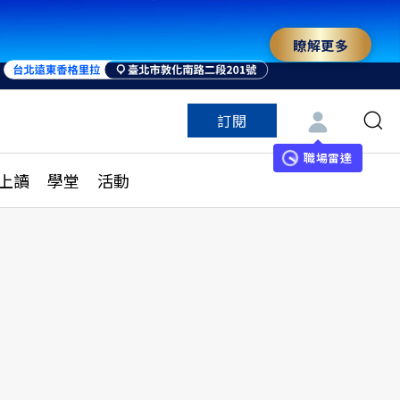
瞭解更多
來 與世界領袖同行
訂閱
特色頻道
訂閱
見線上讀
ESG遠見
職場雷達
上讀
學堂
活動
多訂閱方案
城市學
刊購買
健康遠見
子報訂閱
華人精英論壇
享知識包
領導影響力學院