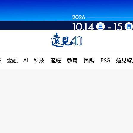
世界重組・洞見未
章
特輯
文章
大學升學、職涯攻略
遠
際
金融
AI
科技
產經
教育
民調
ESG
遠見線
國際
更
縣市施政調查全解析
金融
單
民調
產經
電
好享生活
獨
專欄