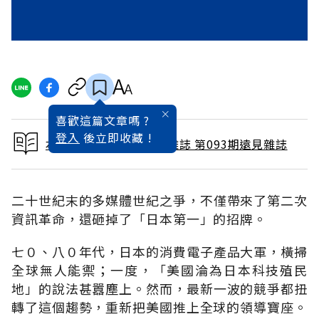
喜歡這篇文章嗎 ?
登入
後立即收藏 !
本文出自 1994 / 3月號雜誌 第093期遠見雜誌
二十世紀末的多媒體世紀之爭，不僅帶來了第二次
資訊革命，還砸掉了「日本第一」的招牌。
七０、八０年代，日本的消費電子產品大軍，橫掃
全球無人能禦；一度，「美國淪為日本科技殖民
地」的說法甚囂塵上。然而，最新一波的競爭都扭
轉了這個趨勢，重新把美國推上全球的領導寶座。