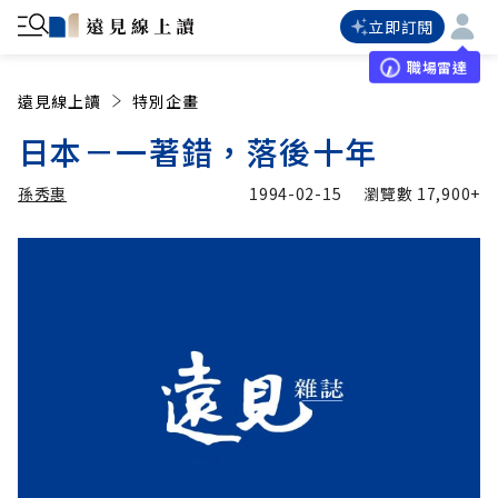
立即訂閱
職場雷達
遠見線上讀
特別企畫
日本－一著錯，落後十年
孫秀惠
1994-02-15
瀏覽數
17,900+
加入追蹤
孫秀惠