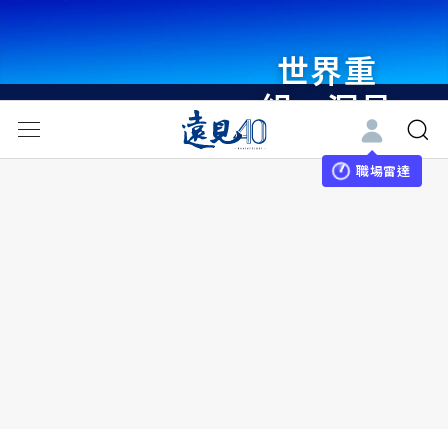
世界重
組・洞見
未來 與
世界領袖
職場雷達
同行