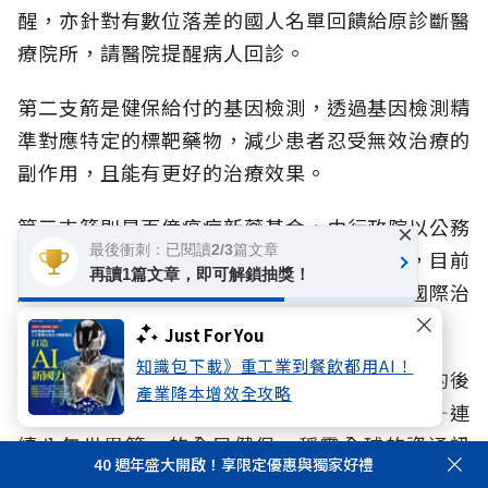
醒，亦針對有數位落差的國人名單回饋給原診斷醫
療院所，請醫院提醒病人回診。
第二支箭是健保給付的基因檢測，透過基因檢測精
準對應特定的標靶藥物，減少患者忍受無效治療的
副作用，且能有更好的治療效果。
第三支箭則是百億癌症新藥基金，由行政院以公務
×
最後衝刺：已閱讀2/3篇文章
預算額外挹注成立，不佔用原有的健保總額，目前
再讀1篇文章，即可解鎖抽獎！
肺癌、乳癌、大腸直腸癌新藥已經快速接軌國際治
療指引，積極為癌友爭取多元治療選擇。
Just For You
知識包下載》重工業到餐飲都用AI！
從慢性病預防，到癌症的精準治療，背後強大的後
產業降本增效全攻略
盾，莫過於台灣引以為傲的兩大世界級優勢——連
續八年世界第一的全民健保、稱霸全球的資通訊
40 週年盛大開啟！享限定優惠與獨家好禮
（ICT）產業，這也是未來能消弭台灣城鄉醫療差