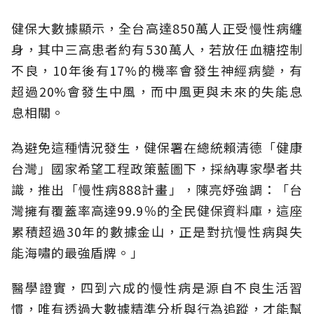
健保大數據顯示，全台高達850萬人正受慢性病纏
身，其中三高患者約有530萬人，若放任血糖控制
不良，10年後有17%的機率會發生神經病變，有
超過20%會發生中風，而中風更與未來的失能息
息相關。
為避免這種情況發生，健保署在總統賴清德「健康
台灣」國家希望工程政策藍圖下，採納專家學者共
識，推出「慢性病888計畫」，陳亮妤強調：「台
灣擁有覆蓋率高達99.9％的全民健保資料庫，這座
累積超過30年的數據金山，正是對抗慢性病與失
能海嘯的最強盾牌。」
醫學證實，四到六成的慢性病是源自不良生活習
慣，唯有透過大數據精準分析與行為追蹤，才能幫