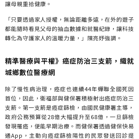
讓母親重拾健康。
「只要透過家人授權，無論距離多遠，在外的遊子
都能隨時看見父母的抽血數據和就醫紀錄，讓科技
轉化為守護家人的溫暖力量，」陳亮妤強調。
精準醫療與平權》癌症防治三支箭，織就
城鄉數位醫療網
除了慢性病治理，癌症也連續44年蟬聯全國死因
首位，因此，衛福部與健保署積極射出癌症防治三
支箭。第一支箭是癌症篩檢，由國民健康署主導，
政府公務預算從28億大幅提升至68億，一旦篩檢
發現罹癌，便能早期治療。而健保署透過健保快易
通App，主動向癌症篩檢陽性的民眾發送回診提