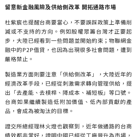
留意新金融風險及供給側改革
開拓通路市場
杜紫宸也提醒台商要當心，不要誤踩政策上準備削
減或不支持的方向。例如股權眾籌台灣才正要起
步，大陸已經看到一些問題並開始約束；物聯網金
融中的P2P借貸，也因為出現很多社會問題，遭到
嚴格禁止。
製造業方面則要注意「供給側改革」，大陸近年的
經濟改革手段，已經從刺激需求轉向管理供給，提
出「去產能、去槓桿、降成本、補短板」等口號。
台商如果繼續製造低附加價值、低內部貢獻的產
品，會成為被淘汰的目標。
證交所總經理林火燈也觀察到，近年做通路的台商
績效都非常好，證明中國已經從工廠晉升為市場，