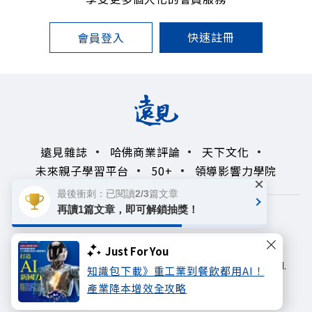
快速註冊
會員登入
遠見雜誌
哈佛商業評論
天下文化
未來親子學習平台
50+
領導影響力學院
×
最後衝刺：已閱讀2/3篇文章
再讀1篇文章，即可解鎖抽獎！
著作權聲明
隱私權政策
Copyright© 1999~2026
Just For You
遠見天下文化出版股份有限公司. All rights reserved.
知識包下載》重工業到餐飲都用AI！
產業降本增效全攻略