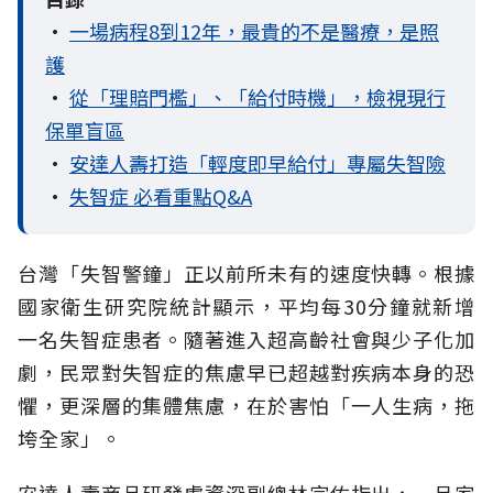
•
一場病程8到12年，最貴的不是醫療，是照
護
•
從「理賠門檻」、「給付時機」，檢視現行
保單盲區
•
安達人壽打造「輕度即早給付」專屬失智險
•
失智症 必看重點Q&A
台灣「失智警鐘」正以前所未有的速度快轉。根據
國家衛生研究院統計顯示，平均每30分鐘就新增
一名失智症患者。隨著進入超高齡社會與少子化加
劇，民眾對失智症的焦慮早已超越對疾病本身的恐
懼，更深層的集體焦慮，在於害怕「一人生病，拖
垮全家」。