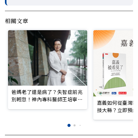
相關文章
爸媽老了還是病了？失智症前兆
別輕忽！神內專科醫師王培寧呼
嘉義如何從臺灣糧
籲把握大腦黃金期
技大縣？立即預約