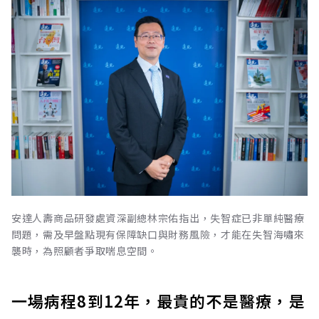
安達人壽商品研發處資深副總林宗佑指出，失智症已非單純醫療
問題，需及早盤點現有保障缺口與財務風險，才能在失智海嘯來
襲時，為照顧者爭取喘息空間。
一場病程8到12年，最貴的不是醫療，是