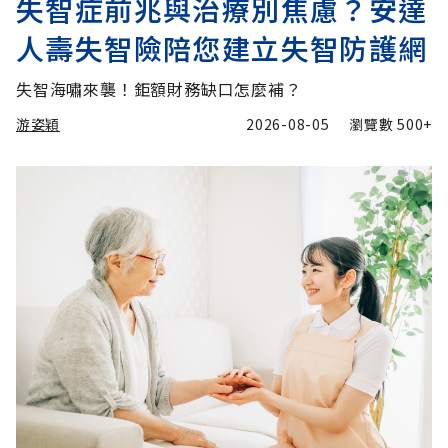
失智症前兆與治療別焦慮？安達
人壽失智險陪您建立失智防護網
失智海嘯來襲！鉅額財務缺口怎麼補？
游姿穎
2026-08-05
瀏覽數
500+