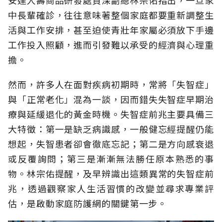
安達人壽商品研發處資深副總林宗佑指出，一旦家
中長輩確診，往往意味著整個家庭都要重新調整生
活與工作安排，甚至迫使青壯年家屬必須放下手邊
工作投入照顧，進而引發難以承受的經濟與心理重
擔。
然而，許多人在面對疾病初期時，常將「失智症」
與「正常老化」混為一談，因而錯失失智症早期治
療與延緩退化的黃金時機。失智症前兆主要具備三
大特徵：第一是缺乏病識感，一般健忘經提醒仍能
想起，失智患者卻會徹底忘記；第二是方向感衰退
或反覆詢問；第三是漸漸無法勝任原本熟悉的事
物。林宗佑提醒，及早辨識出這類異常的失智症前
兆，透過觀察家人生活習慣的改變並尋求專業評
估，是啟動家庭防護網的關鍵第一步。