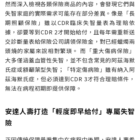
然而深入檢視各類保險商品的內容，會發現它們與
失智家庭的實際需求可能存在部分差異。像是「長
期照顧保險」雖以CDR臨床失智量表為理賠依
據，卻要等到CDR 2才開始給付，且每年需重新送
交診斷量表給保險公司請領保險金，對已經蠟燭兩
頭燒的家屬來說相對繁瑣。
而「重大傷病保險」
大多僅涵蓋血管性失智，並不包含常見的阿茲海默
氏症或額顳葉型失智；「特定傷病險」雖有納入阿
茲海默氏症，但必須達到CDR 3才符合理賠條件，
無法在病程初期即提供保障。
安達人壽打造「輕度即早給付」專屬失智
險
正因傳統保障普遍集中在病程中後期，安達人壽希