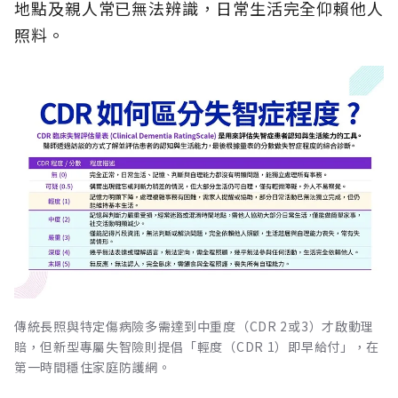
地點及親人常已無法辨識，日常生活完全仰賴他人
照料。
傳統長照與特定傷病險多需達到中重度（CDR 2或3）才啟動理
賠，但新型專屬失智險則提倡「輕度（CDR 1）即早給付」，在
第一時間穩住家庭防護網。