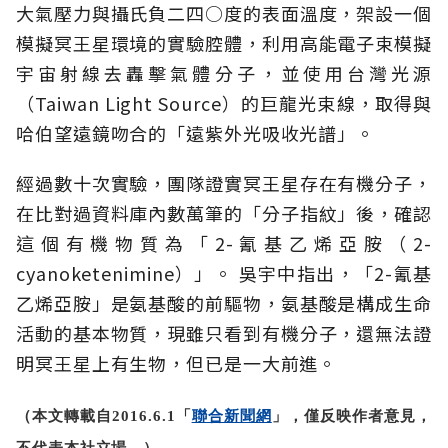
大氣壓力與攝氏負二四○度的表面溫度，架設一個
模擬冥王星環境的實驗腔體，利用高能電子束模擬
宇宙射線去轟擊氣體分子，並使用台灣光源
（Taiwan Light Source）的巨龍光束線，取得與
哈伯望遠鏡吻合的「遠紫外光吸收光譜」。
經過數十次實驗，團隊證實冥王星存在有機分子，
在比對過資料庫內數萬筆的「分子指紋」後，確認
這個有機物質為「2-氰基乙烯亞胺（2-
cyanoketenimine）」。 吳宇中指出，「2-氰基
乙烯亞胺」是氨基酸的前驅物，氨基酸是構成生命
活動的基本物質，現雖只看到有機分子，還無法證
明冥王星上有生物，但已是一大前進。
（本文轉載自2016.6.1「
聯合新聞網
」，僅反映作者意見，