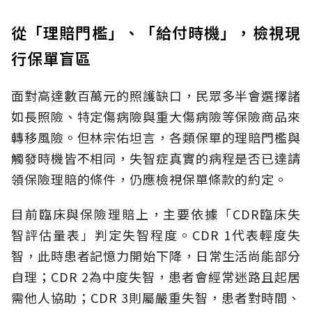
從「理賠門檻」、「給付時機」，檢視現
行保單盲區
面對高達數百萬元的照護缺口，民眾多半會選擇諸
如長照險、特定傷病險與重大傷病險等保險商品來
轉移風險。但林宗佑坦言，各類保單的理賠門檻與
觸發時機皆不相同，失智症真實的病程是否已達請
領保險理賠的條件，仍應檢視保單條款的約定。
目前臨床與保險理賠上，主要依據「CDR臨床失
智評估量表」判定失智程度。CDR 1代表輕度失
智，此時患者記憶力開始下降，日常生活尚能部分
自理；CDR 2為中度失智，患者會經常迷路且起居
需他人協助；CDR 3則屬嚴重失智，患者對時間、