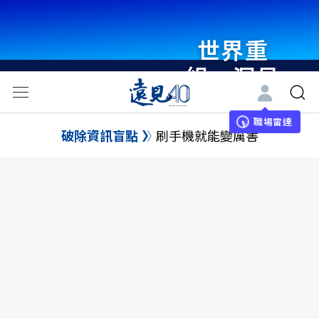
世界重
組・洞見
未來 與
世界領袖
職場雷達
破除資訊盲點
刷手機就能變厲害
同行