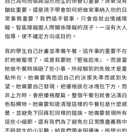
自己為何而做與油然而生的榮譽心重要？床單沒有
皺紋重要，還是孩子學會如何把做家事納入他的日
常事務重要？我們插手管事，只會造就出情緒障
礙、智能障礙跟人際關係障礙的孩子，一沒有大人
指導，便不確定方向或目的。
我的學生自己計畫並準備午餐，這件事的重要不在
於她被寵壞了、或是我要她「堅強起來」，而是當
她做午餐時搞砸了些小事，所經驗到的失敗才是重
點所在。她需要偶而因自己的決策失準而感到失
望。她需要自己發現，把優格放在冰塊包下方、而
非上方時，會把優格壓扁，整個午餐包就會沾滿白
色黏稠物。她需要知道清理這樣的午餐包是什麼感
覺，並避免下回再犯同樣的錯誤。她需要發現所有
這些小細節，還有我們為了避免在日常應盡義務中
不時發生的小災難，給我們帶來困擾後，所想出的