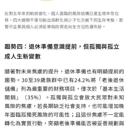
比對五年來的軌跡變化，國人面臨的風險結構已產生根本性位
移。四大趨勢不僅勾勒出高齡化與少子化交織下的生存考驗，更
警示企業與個人必須從單點防禦走向全方位防護布局。
趨勢四：退休準備意識提前，但孤獨與孤立
成人生新變數
隨著對未來焦慮的提升，退休準備也有明顯提前的
趨勢。30至39歲族群中已有24.2%將「老後退休
儲備」列為最重要的財務項目，僅次於「基本生活
開銷」（35%）。孤獨與孤立會放大民眾對未知
風險的焦慮，若長期缺乏社會支持，也可能增加晚
年面臨孤獨死風險的可能性；且這份焦慮不一定能
轉化為實質行動，突顯老後準備能否被妥善規劃與