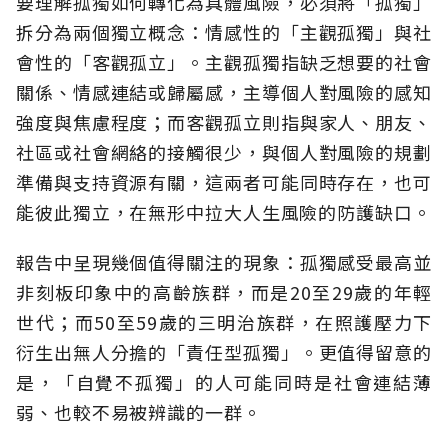
要理解孤獨如何轉化為具體風險，必須將「孤獨」
拆分為兩個獨立概念：情感性的「主觀孤獨」與社
會性的「客觀孤立」。主觀孤獨指缺乏想要的社會
關係、情感連結或歸屬感，主導個人對風險的感知
強度與焦慮程度；而客觀孤立則指與家人、朋友、
社區或社會網絡的接觸很少，與個人對風險的規劃
準備與支持資源有關，這兩者可能同時存在，也可
能彼此獨立，在無形中拉大人生風險的防護缺口。
報告中呈現幾個值得關注的現象：孤獨感受最高並
非刻板印象中的高齡族群，而是20至29歲的年輕
世代；而50至59歲的三明治族群，在照護壓力下
衍生出無人分擔的「責任型孤獨」。更值得留意的
是，「自覺不孤獨」的人可能同時是社會連結薄
弱、也較不易被辨識的一群。