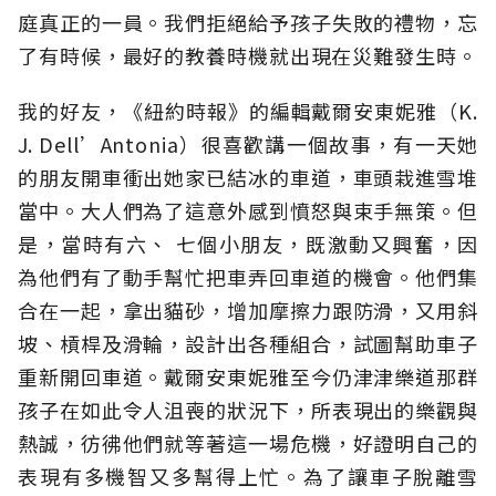
庭真正的一員。我們拒絕給予孩子失敗的禮物，忘
了有時候，最好的教養時機就出現在災難發生時。
我的好友，《紐約時報》的編輯戴爾安東妮雅（K.
J. Dell’Antonia）很喜歡講一個故事，有一天她
的朋友開車衝出她家已結冰的車道，車頭栽進雪堆
當中。大人們為了這意外感到憤怒與束手無策。但
是，當時有六、 七個小朋友，既激動又興奮，因
為他們有了動手幫忙把車弄回車道的機會。他們集
合在一起，拿出貓砂，增加摩擦力跟防滑，又用斜
坡、槓桿及滑輪，設計出各種組合，試圖幫助車子
重新開回車道。戴爾安東妮雅至今仍津津樂道那群
孩子在如此令人沮喪的狀況下，所表現出的樂觀與
熱誠，彷彿他們就等著這一場危機，好證明自己的
表現有多機智又多幫得上忙。為了讓車子脫離雪