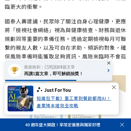
臨更大的衝擊。
國泰人壽建議，民眾除了關注自身心理健康，更應
將「檢視社會網絡」視為與健康檢查、財務與退休
規劃同等重要的準備任務。透過定期檢視每月可聯
繫的親友人數，以及可自在求助、傾訴的對象，確
保風險準備時能獲取足夠資訊、風險來臨時不會孤
×
立無援。
最後衝刺：已閱讀2/3篇文章
再讀1篇文章，即可解鎖抽獎！
Just For You
知識包下載》重工業到餐飲都用AI！
產業降本增效全攻略
40 週年盛大開啟！享限定優惠與獨家好禮