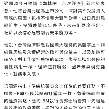
梁國源今日舉辦《翻轉吧！台灣經濟》新書發表
會，他將台灣比喻為上市公司，探討其不受投資人
青睞的原因，包括不慎養大競爭對手、出口靠割喉
戰維生、投資連續15年停滯、未來能見度不足、
低薪以及信心危機削弱競爭能力等。
他說，台灣經濟缺乏對國際大趨勢的具體掌握、非
線性思維及永續經營的政府與企業主，以及創造可
讓勞工對工作懷抱熱情的環境，像長年進出醫院的
慢性病患一樣，經濟體質脆弱，國際景氣稍有變
化，就病重入院。
梁國源指出，準總統蔡英文上任後的首要任務，不
應像HP執行長菲奧莉娜當年一樣，急著暢談華麗
的經濟策略，應向IBM執行長郭士納看齊，先組建
有效率的政府團隊，把對的人放在對的位子上後，