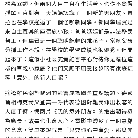
視為異類，但兩個人自由自在生活著、也從不覺得
孤單。直到有一天媽媽認識了一個新的男朋友、蘿
拉也在學校邂逅了一個怪咖新同學。新同學瑞賓是
來自土耳其的庫德族小孩，爸爸媽媽都是非法移民
勞工，但瑞賓是一個聰明能幹的乖孩子，常幫父母
分攤工作不說、在學校的學習成績也很優秀。但問
題來了：這個小社區究竟能否平心對待像是蘿拉這
樣的單親小家庭？他們又願不願意接納瑞賓家庭這
種「意外」的新人口呢？
適逢難民潮對歐洲的影響成為國際重點議題、德國
首相梅克爾又登高一呼代表德國對難民伸出收容的
大度手臂，德國片《我的意外朋友》的推出顯得極
為應景、故事也化育人心。電影中透露了一個慧黠
的意念，簡單來說就是「只要你心中有愛、那麼非