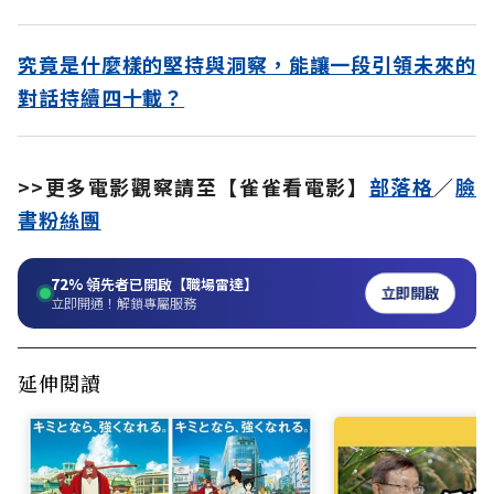
究竟是什麼樣的堅持與洞察，能讓一段引領未來的
對話持續四十載？
>>更多電影觀察請至【雀雀看電影】
部落格
／
臉
書粉絲團
72%
領先者已開啟【職場雷達】
立即開啟
立即開通！解鎖專屬服務
延伸閱讀