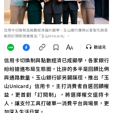
信用卡切換制及點數經濟躍升顯學，玉山銀行團隊以客製化與首
創的訂閱制思維推出「玉山Unicard」。
聽遠見
信用卡切換制與點數經濟已成顯學，各家銀行
紛紛搶進布局生態圈，比拚的多半是回饋比例
與通路數量。玉山銀行卻另闢蹊徑，推出「玉
山Unicard」信用卡，主打消費者自選回饋權
益，更首創「訂閱制」，將選擇權交還持卡
人，讓支付工具打破單一消費平台與場景，更
加深入生活日常。