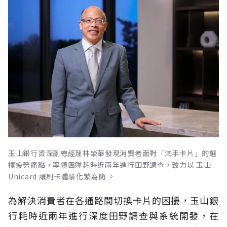
玉山銀行資深副總經理林榮華發現消費者面對「滿手卡片」的選
擇疲勞痛點，率領團隊耗時近兩年進行田野調查，致力以 玉山
Unicard 讓刷卡體驗化繁為簡 。
為解決消費者在各通路間切換卡片的困擾，玉山銀
行耗時近兩年進行深度田野調查與系統開發，在