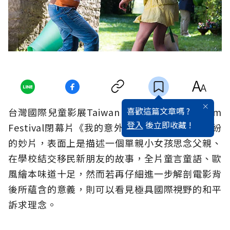
喜歡這篇文章嗎 ?
台灣國際兒童影展Taiwan Int'l Children’s Film
登入
後立即收藏 !
Festival閉幕片《我的意外朋友》是一部熱鬧繽紛
的妙片，表面上是描述一個單親小女孩思念父親、
在學校結交移民新朋友的故事，全片童言童語、歐
風繪本味道十足，然而若再仔細進一步解剖電影背
後所蘊含的意義，則可以看見極具國際視野的和平
訴求理念。