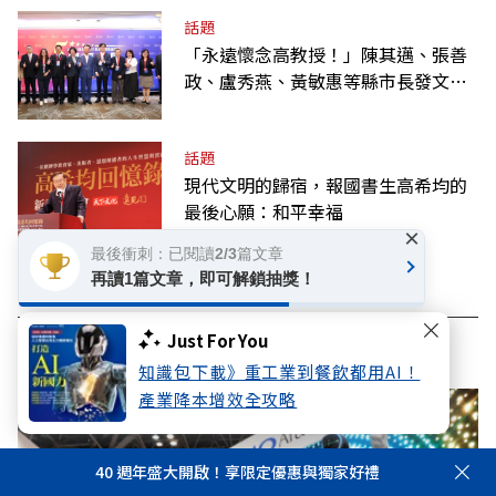
話題
「永遠懷念高教授！」陳其邁、張善
政、盧秀燕、黃敏惠等縣市長發文弔
唁高希均
話題
現代文明的歸宿，報國書生高希均的
最後心願：和平幸福
×
最後衝刺：已閱讀2/3篇文章
再讀1篇文章，即可解鎖抽獎！
Just For You
看此文章的人也看了..
知識包下載》重工業到餐飲都用AI！
產業降本增效全攻略
40 週年盛大開啟！享限定優惠與獨家好禮