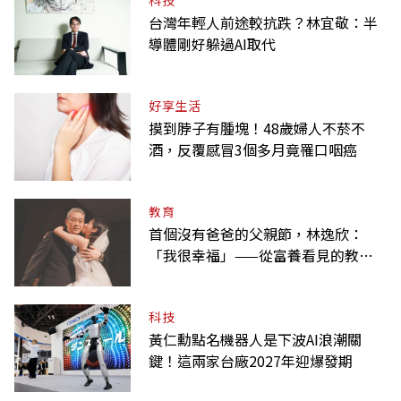
科技
台灣年輕人前途較抗跌？林宜敬：半
導體剛好躲過AI取代
好享生活
摸到脖子有腫塊！48歲婦人不菸不
酒，反覆感冒3個多月竟罹口咽癌
教育
首個沒有爸爸的父親節，林逸欣：
「我很幸福」——從富養看見的教養
課
科技
黃仁勳點名機器人是下波AI浪潮關
鍵！這兩家台廠2027年迎爆發期