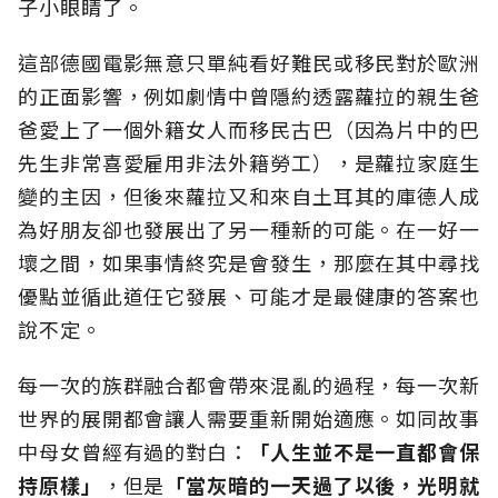
子小眼睛了。
這部德國電影無意只單純看好難民或移民對於歐洲
的正面影響，例如劇情中曾隱約透露蘿拉的親生爸
爸愛上了一個外籍女人而移民古巴（因為片中的巴
先生非常喜愛雇用非法外籍勞工），是蘿拉家庭生
變的主因，但後來蘿拉又和來自土耳其的庫德人成
為好朋友卻也發展出了另一種新的可能。在一好一
壞之間，如果事情終究是會發生，那麼在其中尋找
優點並循此道任它發展、可能才是最健康的答案也
說不定。
每一次的族群融合都會帶來混亂的過程，每一次新
世界的展開都會讓人需要重新開始適應。如同故事
中母女曾經有過的對白：
「人生並不是一直都會保
持原樣」
，但是
「當灰暗的一天過了以後，光明就