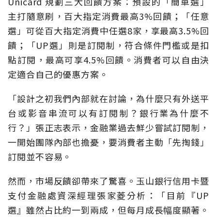
Unicard 規劃三大回饋方案：預設的「簡單選」
主打隨意刷，百大指定消費最高3%回饋；「任意
選」可從百大指定消費中任選8家，享最高3.5%回
饋；「UP選」則是訂閱制，符合條件門檻或是扣
點訂閱，最高可享4.5%回饋。消費者可以自由決
定適合自己的優惠方案。
「設計之初我們內部就在討論，為什麼只有外送平
台或影音串流可以有訂閱制？銀行業為什麼不
行？」張正志表示，金融業過去鮮少嘗試訂閱制，
一開始團隊內部也擔憂，要消費者主動「先掏錢」
訂閱並不容易。
然而，市場反饋卻帶來了驚喜。玉山銀行信用卡暨
支付金融處資深經理張家菱分析：「目前『UP
選』雖然占比約一到兩成，但每月成長幅度顯著。