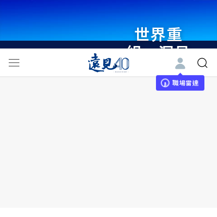
世界重
組・洞見
未來 與
世界領袖
職場雷達
同行