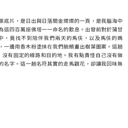
張底片，是日出與日落間金燦燦的一頁，是我腦海中
為這四百萬座佛塔一一命名的歎息。出發前對於蒲甘
片中，竟找不到陪伴我們兩天的馬伕，以及馬伕的媽
，一邊用香木粉塗抹在我們臉頰畫出樹葉圖案。這趟
沒有地圖，沒有固定的線路和目的地。我有點責怪自己沒有做
的名字。這一趟名符其實的走馬觀花，卻讓我回味無