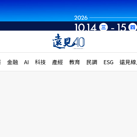
章
特輯
文章
大學升學、職涯攻略
遠
際
金融
AI
科技
產經
教育
民調
ESG
遠見線
國際
更
縣市施政調查全解析
金融
單
民調
產經
電
好享生活
獨
專欄