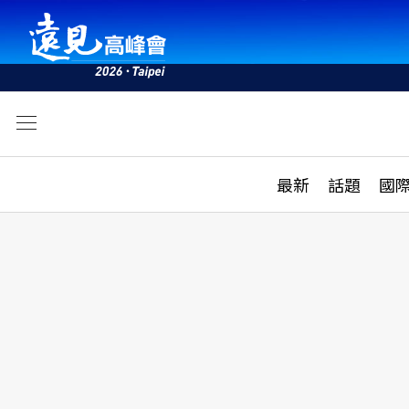
文
最新
最新
話題
國
雜誌目錄
活動
話題
AI
學堂
專題報導
科技
教育
遠見ON AIR
影音
合作