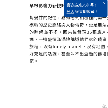
喜歡這篇文章嗎 ?
草根影響力新視野 圖／文：鄧舒展
登入
後立即收藏 !
對蒲甘的記憶，猶如老式相機裡的第一
模糊的歷史脈絡與人物傳奇，更是無法
的瞭解並不多，回來後發現36張底
媽，一邊盛情滿滿地講述他們家的瑣事
旅程，沒有lonely planet，
好充足的功課，甚至叫不出登過的佛塔
窮。