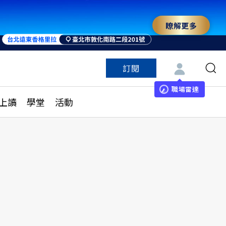
瞭解更多
訂閱
特色頻道
訂閱
見線上讀
ESG遠見
職場雷達
上讀
學堂
活動
多訂閱方案
城市學
刊購買
健康遠見
子報訂閱
華人精英論壇
享知識包
領導影響力學院