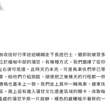
匆收拾好行李迷迷糊糊走下長途巴士，隨即就被眾多
位於緬甸中部的蒲甘，有幾種方式，我們選擇了從仰
左右便可抵達。此時天仍未亮，可是馬車伕們早已等
客，給他們介紹旅館，順便把之後幾天的行程都一併
價格也基本上一致。我們坐上其中一輛馬車，連車伕
區。路上設有進入蒲甘文化遺產區域的關卡，收取每
。遠處的蒲甘平原一片寂靜，橘色的晨曦暗示著新的一