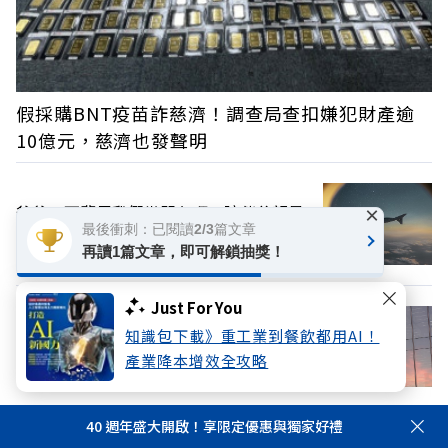
假採購BNT疫苗詐慈濟！調查局查扣嫌犯財產逾
10億元，慈濟也發聲明
爸爸，下輩子我們當朋友吧！陪伴父親最
×
最後衝刺：已閱讀2/3篇文章
後一程，才理解他全身的刺
再讀1篇文章，即可解鎖抽獎！
Just For You
iPhone 18 Pro傳漲價！蘋果首款折疊
知識包下載》重工業到餐飲都用AI！
iPhone恐成史上最貴，售價超過平均月薪
產業降本增效全攻略
40 週年盛大開啟！享限定優惠與獨家好禮
換個主題看看