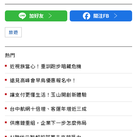
加好友
關注FB
旅遊
熱門
近視族當心！重訓跑步暗藏危機
遠見高峰會早鳥優惠報名中！
讓支付更懂生活！玉山開創新體驗
台中航網十倍增、客運年增近三成
供應鏈重組，企業下一步怎麼佈局
AI時代元智超前部署未來競爭力