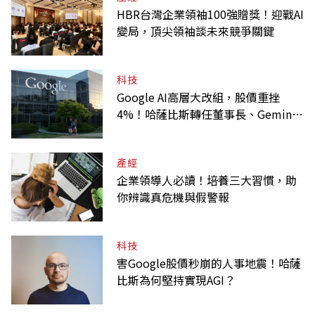
HBR台灣企業領袖100強贈獎！迎戰AI
變局，頂尖領袖談未來競爭關鍵
科技
Google AI高層大改組，股價重挫
4%！哈薩比斯轉任董事長、Gemini
大將離職
產經
企業領導人必讀！培養三大習慣，助
你辨識真危機與假警報
科技
害Google股價秒崩的人事地震！哈薩
比斯為何堅持實現AGI？