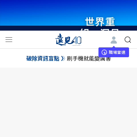
世界重
組・洞見
未來 與
世界領袖
職場雷達
破除資訊盲點
刷手機就能變厲害
同行