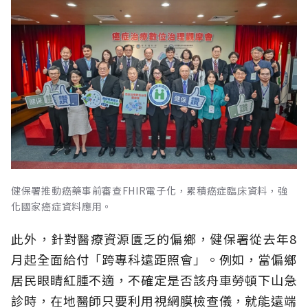
健保署推動癌藥事前審查FHIR電子化，累積癌症臨床資料，強
化國家癌症資料應用。
此外，針對醫療資源匱乏的偏鄉，健保署從去年8
月起全面給付「跨專科遠距照會」。例如，當偏鄉
居民眼睛紅腫不適，不確定是否該舟車勞頓下山急
診時，在地醫師只要利用視網膜檢查儀，就能遠端