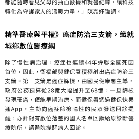
都能隨時看見父母的抽血數據和就醫紀錄，讓科技
轉化為守護家人的溫暖力量，」陳亮妤強調。
精準醫療與平權》癌症防治三支箭，織就
城鄉數位醫療網
除了慢性病治理，癌症也連續44年蟬聯全國死因
首位，因此，衛福部與健保署積極射出癌症防治三
支箭。第一支箭是癌症篩檢，由國民健康署主導，
政府公務預算從28億大幅提升至68億，一旦篩檢
發現罹癌，便能早期治療。而健保署透過健保快易
通App，主動向癌症篩檢陽性的民眾發送回診提
醒，亦針對有數位落差的國人名單回饋給原診斷醫
療院所，請醫院提醒病人回診。