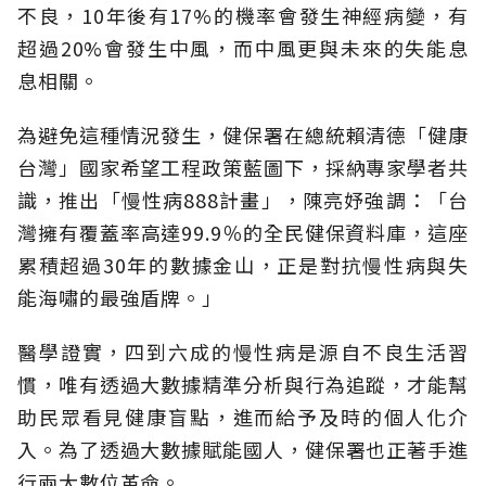
不良，10年後有17%的機率會發生神經病變，有
超過20%會發生中風，而中風更與未來的失能息
息相關。
為避免這種情況發生，健保署在總統賴清德「健康
台灣」國家希望工程政策藍圖下，採納專家學者共
識，推出「慢性病888計畫」，陳亮妤強調：「台
灣擁有覆蓋率高達99.9％的全民健保資料庫，這座
累積超過30年的數據金山，正是對抗慢性病與失
能海嘯的最強盾牌。」
醫學證實，四到六成的慢性病是源自不良生活習
慣，唯有透過大數據精準分析與行為追蹤，才能幫
助民眾看見健康盲點，進而給予及時的個人化介
入。為了透過大數據賦能國人，健保署也正著手進
行兩大數位革命。