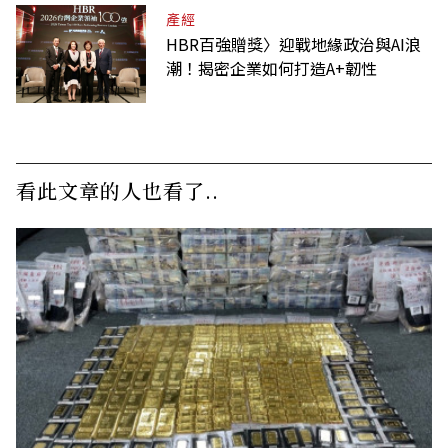
產經
HBR百強贈獎〉迎戰地緣政治與AI浪
潮！揭密企業如何打造A+韌性
看此文章的人也看了..