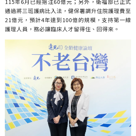
115年6月已經挹注60億元；另外，衛福部已正式
通過將三班護病比入法，健保署調升住院護理費至
21億元，預計4年達到100億的規模，支持第一線
護理人員，務必讓臨床人才留得住、回得來。