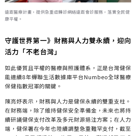
遠距醫療計畫，提供急重症轉診網絡遠距會診服務，落實全民健
康平權。
守護世界第一》財務與人力雙永續，迎向
活力「不老台灣」
如此優質且平權的醫療與照護體系，正是台灣健保
能連續8年蟬聯生活數據庫平台Numbeo全球醫療
保健指數冠軍的關鍵。
陳亮妤表示，財務與人力是健保永續的雙重支柱。
在財務端，除了維持健保安全準備金，未來也將持
續研議健保支付改革及多元財源挹注方案；在人力
端，健保署在今年也陸續調整急重難罕支付，截至