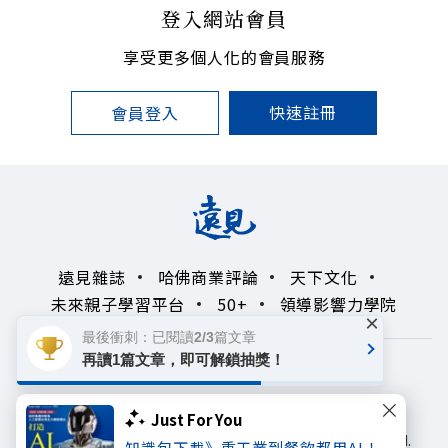
登入網站會員
享受更多個人化的會員服務
快速註冊
會員登入
遠見雜誌
哈佛商業評論
天下文化
未來親子學習平台
50+
領導影響力學院
×
最後衝刺：已閱讀2/3篇文章
再讀1篇文章，即可解鎖抽獎！
著作權聲明
隱私權政策
Copyright© 1999~2026
Just For You
遠見天下文化出版股份有限公司. All rights reserved.
知識包下載》重工業到餐飲都用AI！