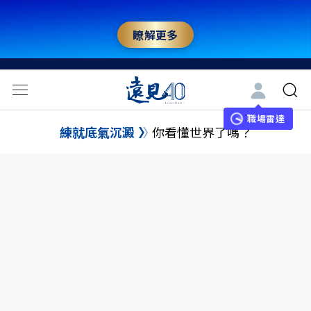
瞭解更多
職場雷達
練就底氣沉澱
你看懂世界了嗎？