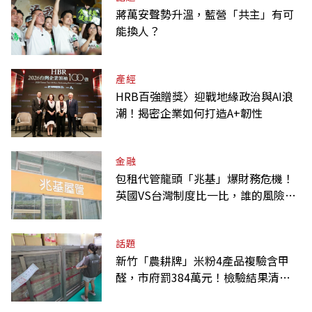
蔣萬安聲勢升溫，藍營「共主」有可
能換人？
產經
HRB百強贈獎〉迎戰地緣政治與AI浪
潮！揭密企業如何打造A+韌性
金融
包租代管龍頭「兆基」爆財務危機！
英國VS台灣制度比一比，誰的風險
高？
話題
新竹「農耕牌」米粉4產品複驗含甲
醛，市府罰384萬元！檢驗結果清單
一覽