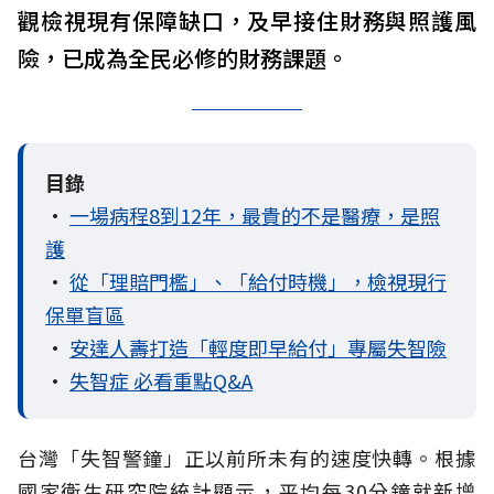
觀檢視現有保障缺口，及早接住財務與照護風
險，已成為全民必修的財務課題。
目錄
•
一場病程8到12年，最貴的不是醫療，是照
護
•
從「理賠門檻」、「給付時機」，檢視現行
保單盲區
•
安達人壽打造「輕度即早給付」專屬失智險
•
失智症 必看重點Q&A
台灣「失智警鐘」正以前所未有的速度快轉。根據
國家衛生研究院統計顯示，平均每30分鐘就新增