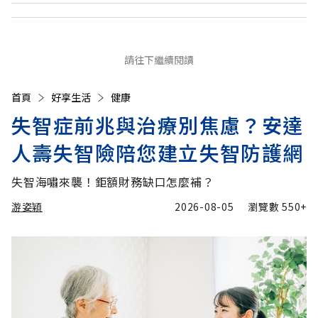
請往下繼續閱讀
首頁
好享生活
健康
失智症前兆與治療別焦慮？安達
人壽失智險陪您建立失智防護網
失智海嘯來襲！鉅額財務缺口怎麼補？
游姿穎
2026-08-05
瀏覽數
550+