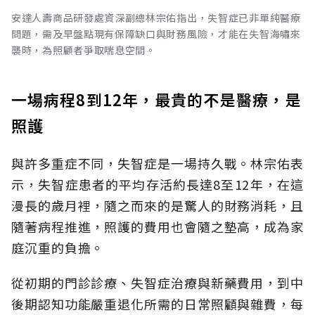
安達人壽商品研發處資深副總林宗佑指出，失智症已非單純醫療
問題，需及早盤點現有保障缺口與財務風險，才能在失智海嘯來
襲時，為照顧者爭取喘息空間。
一場病程8到12年，最貴的不是醫療，是
照護
與許多重症不同，失智症是一場持久戰。林宗佑表
示，失智症患者的平均存活約長達8至12年，在這
漫長的歲月裡，隨之而來的是驚人的財務消耗，且
隨著病程推進，照護的費用也會隨之墊高，成為家
庭沉重的負擔。
從初期的門診診療、失智症治療與新藥費用，到中
後期認知功能嚴重退化所需的日常照顧與雜費，每