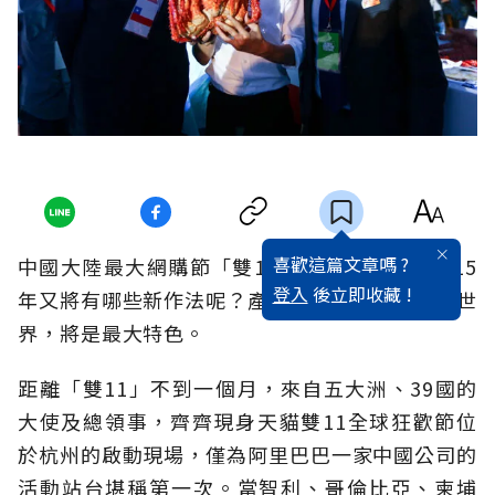
喜歡這篇文章嗎 ?
中國大陸最大網購節「雙11」即將到來，在2015
登入
後立即收藏 !
年又將有哪些新作法呢？產品佈局從中國擴展到世
界，將是最大特色。
距離「雙11」不到一個月，來自五大洲、39國的
大使及總領事，齊齊現身天貓雙11全球狂歡節位
於杭州的啟動現場，僅為阿里巴巴一家中國公司的
活動站台堪稱第一次。當智利、哥倫比亞、柬埔