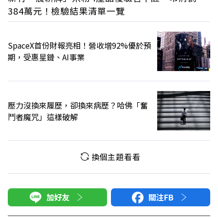
384萬元！檢驗結果清單一覽
SpaceX首份財報亮相！營收增92%優於預
期，受惠星鏈、AI事業
壓力沒換來履歷，卻換來病歷？哈佛「奮
鬥者魔咒」這樣破解
換個主題看看
加好友
關注FB