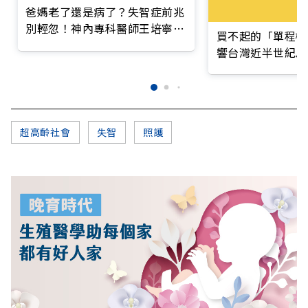
爸媽老了還是病了？失智症前兆
別輕忽！神內專科醫師王培寧呼
買不起的「單程機
籲把握大腦黃金期
響台灣近半世紀思
超高齡社會
失智
照護