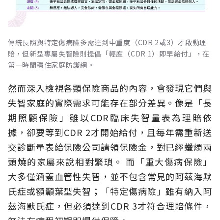
傳統長照與特定傷病險多需達到中重度（CDR 2或3）才啟動理
賠，但新型專屬失智險則提倡「輕度（CDR 1）即早給付」，在
第一時間穩住家庭防護網。
然而深入檢視各類保險商品的內容，會發現它們與
失智家庭的實際需求可能存在部分差異。像是「長
期照顧保險」雖以CDR臨床失智量表為理賠依
據，卻要等到CDR 2才開始給付，且每年需重新送
交診斷量表給保險公司請領保險金，對已經蠟燭兩
頭燒的家屬來說相對繁瑣。
而「重大傷病保險」
大多僅涵蓋血管性失智，並不包含常見的阿茲海默
氏症或額顳葉型失智；「特定傷病險」雖有納入阿
茲海默氏症，但必須達到CDR 3才符合理賠條件，