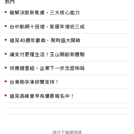
熱門
破解決策新焦慮，三大核心能力
台中航網十倍增、客運年增近三成
遠見40週年慶典，限時盛大開啟
讓支付更懂生活！玉山開創新體驗
供應鏈重組，企業下一步怎麼佈局
台東助孕凍卵雙支持！
遠見高峰會早鳥優惠報名中！
請往下繼續閱讀