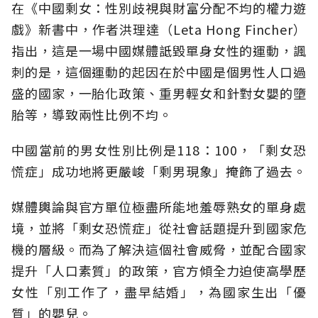
在《中國剩女：性別歧視與財富分配不均的權力遊
戲》新書中，作者洪理達（Leta Hong Fincher）
指出，這是一場中國媒體詆毀單身女性的運動，諷
刺的是，這個運動的起因在於中國是個男性人口過
盛的國家，一胎化政策、重男輕女和針對女嬰的墮
胎等，導致兩性比例不均。
中國當前的男女性別比例是118：100，「剩女恐
慌症」成功地將更嚴峻「剩男現象」掩飾了過去。
媒體輿論與官方單位極盡所能地羞辱熟女的單身處
境，並將「剩女恐慌症」從社會話題提升到國家危
機的層級。而為了解決這個社會威脅，並配合國家
提升「人口素質」的政策，官方傾全力迫使高學歷
女性「別工作了，盡早結婚」，為國家生出「優
質」的嬰兒。