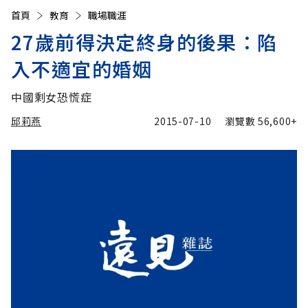
首頁
教育
職場職涯
27歲前得決定終身的後果：陷
入不適宜的婚姻
中國剩女恐慌症
邱莉燕
2015-07-10
瀏覽數
56,600+