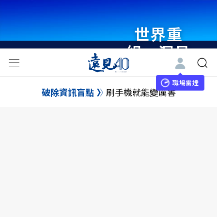
世界重
組・洞見
未來 與
世界領袖
職場雷達
破除資訊盲點
刷手機就能變厲害
同行