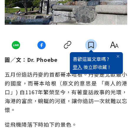
喜歡這篇文章嗎 ?
圖／文：Dr. Phoebe
登入
後立即收藏 !
五月份造訪丹麥的首都哥本哈根。丹麥是北歐最小
的國度，而哥本哈根（原文的意思是 「商人的港
口」) 自1167年繁榮至今，有著童話故事的光環，
海港的富庶，蜿蜒的河道，讓你造訪一次就難以忘
懷。
從飛機降落下時拍下的景色。