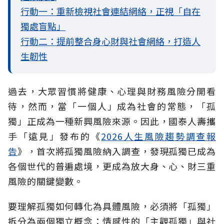
行動一：重新檢視社會連結網絡，正視「自在
獨處盲點」
行動二：提前整合身心財與社會網絡，打造人
生韌性
過去，大眾習慣將健康、心理與財務風險分開看
待，然而，當「一個人」成為社會的常態，「孤
獨」正成為一種新興風險來源。因此，國泰人壽攜
手「遠見」發布的《
2026人生風險趨勢調查報
告
》，首次將孤獨風險納入調查，發現孤獨已成為
各個世代的普遍處境，更成為放大身、心、財三重
風險的關鍵變數。
要理解孤獨如何轉化為具體風險，必須將「孤獨」
拆分為兩個獨立概念：情感性的「主觀孤獨」與社