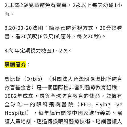
2.未滿2歲兒童避免看螢幕，2歲以上每天勿逾1小
時。
3.20-20-20法則：簡易預防近視方式，20分鐘看
書、看20英呎(6公尺)的窗外、每次20秒)。
4.每年定期視力檢查1∼2次。
專欄簡介
：
奧比斯（Orbis）（財團法人台灣國際奧比斯防盲
救盲基金會）是一個國際性非營利醫療教育組織，
1982年成立，肩負全球防盲救盲的使命，並擁有
全球唯一的眼科飛機醫院（FEH, Flying Eye
Hospital），每年繞行開發中國家進行義診、醫
護人員培訓，透過傳授眼科醫療技術、培訓醫護人