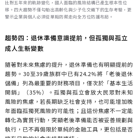
比對五年來的軌跡變化，國人面臨的風險結構已產生根本性位
移。四大趨勢不僅勾勒出高齡化與少子化交織下的生存考驗，更
警示企業與個人必須從單點防禦走向全方位防護布局。
趨勢四：退休準備意識提前，但孤獨與孤立
成人生新變數
隨著對未來焦慮的提升，退休準備也有明顯提前的
趨勢。30至39歲族群中已有24.2%將「老後退休
儲備」列為最重要的財務項目，僅次於「基本生活
開銷」（35%）。孤獨與孤立會放大民眾對未知
風險的焦慮，若長期缺乏社會支持，也可能增加晚
年面臨孤獨死風險的可能性；且這份焦慮不一定能
轉化為實質行動，突顯老後準備能否被妥善規劃與
執行，已不再侷限於單純的金融工具，更包括是否