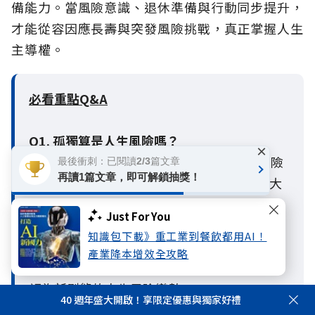
備能力。當風險意識、退休準備與行動同步提升，
才能從容因應長壽與突發風險挑戰，真正掌握人生
主導權。
必看重點Q&A
Q1. 孤獨算是人生風險嗎？
×
A1：算是。孤獨本身不一定是立即發生的風險
最後衝刺：已閱讀2/3篇文章
再讀1篇文章，即可解鎖抽獎！
事件，但長期孤獨或缺乏社會支持，可能放大
身體、心理與財務風險。國泰人壽與《遠見》
Just For You
發布的《2026人生風險趨勢調查報告》指出，
知識包下載》重工業到餐飲都用AI！
主觀孤獨與客觀孤立會影響個人的風險感知、
產業降本增效全攻略
準備行動與危機發生時可獲得的支持，因此可
視為新型態的人生風險變數。
40 週年盛大開啟！享限定優惠與獨家好禮