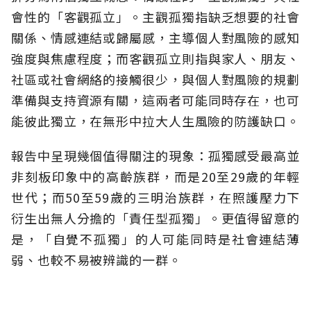
會性的「客觀孤立」。主觀孤獨指缺乏想要的社會
關係、情感連結或歸屬感，主導個人對風險的感知
強度與焦慮程度；而客觀孤立則指與家人、朋友、
社區或社會網絡的接觸很少，與個人對風險的規劃
準備與支持資源有關，這兩者可能同時存在，也可
能彼此獨立，在無形中拉大人生風險的防護缺口。
報告中呈現幾個值得關注的現象：孤獨感受最高並
非刻板印象中的高齡族群，而是20至29歲的年輕
世代；而50至59歲的三明治族群，在照護壓力下
衍生出無人分擔的「責任型孤獨」。更值得留意的
是，「自覺不孤獨」的人可能同時是社會連結薄
弱、也較不易被辨識的一群。