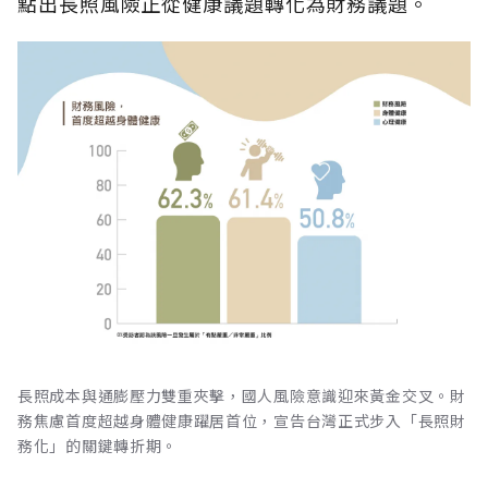
點出長照風險正從健康議題轉化為財務議題。
長照成本與通膨壓力雙重夾擊，國人風險意識迎來黃金交叉。財
務焦慮首度超越身體健康躍居首位，宣告台灣正式步入「長照財
務化」的關鍵轉折期。