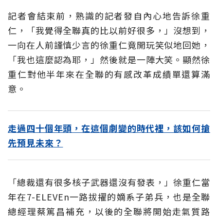
記者會結束前，熟識的記者發自內心地告訴徐重
仁，「我覺得全聯真的比以前好很多，」沒想到，
一向在人前謹慎少言的徐重仁竟開玩笑似地回她，
「我也這麼認為耶，」然後就是一陣大笑。顯然徐
重仁對他半年來在全聯的有感改革成績單還算滿
意。
走過四十個年頭，在這個劇變的時代裡，該如何搶
先預見未來？
「總裁還有很多核子武器還沒有發表，」徐重仁當
年在7-ELEVEn一路拔擢的嫡系子弟兵，也是全聯
總經理蔡篤昌補充，以後的全聯將開始走氣質路