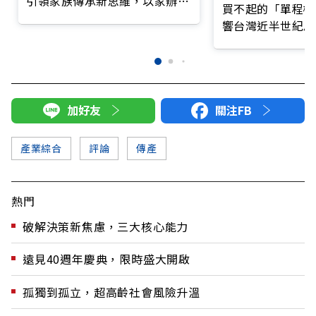
引領家族傳承新思維，以家辦與
買不起的「單程機
雙核團隊重塑財管新局
響台灣近半世紀思
加好友
關注FB
產業綜合
評論
傳產
熱門
破解決策新焦慮，三大核心能力
遠見40週年慶典，限時盛大開啟
孤獨到孤立，超高齡社會風險升溫