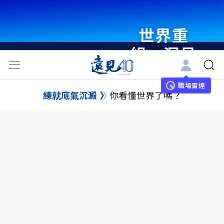
世界重
組・洞見
未來 與
世界領袖
職場雷達
練就底氣沉澱
你看懂世界了嗎？
同行