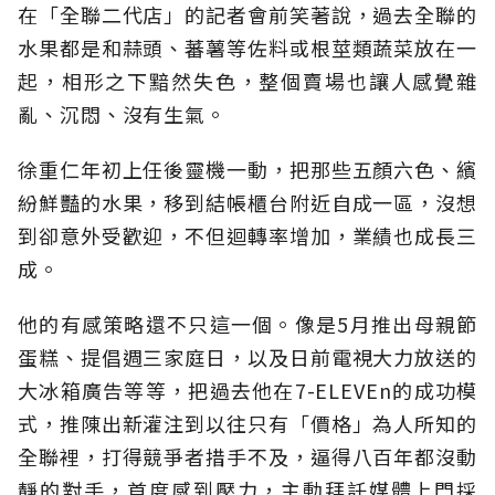
在「全聯二代店」的記者會前笑著說，過去全聯的
水果都是和蒜頭、蕃薯等佐料或根莖類蔬菜放在一
起，相形之下黯然失色，整個賣場也讓人感覺雜
亂、沉悶、沒有生氣。
徐重仁年初上任後靈機一動，把那些五顏六色、繽
紛鮮豔的水果，移到結帳櫃台附近自成一區，沒想
到卻意外受歡迎，不但迴轉率增加，業績也成長三
成。
他的有感策略還不只這一個。像是5月推出母親節
蛋糕、提倡週三家庭日，以及日前電視大力放送的
大冰箱廣告等等，把過去他在7-ELEVEn的成功模
式，推陳出新灌注到以往只有「價格」為人所知的
全聯裡，打得競爭者措手不及，逼得八百年都沒動
靜的對手，首度感到壓力，主動拜託媒體上門採