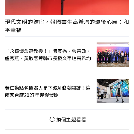
現代文明的歸宿，報國書生高希均的最後心願：和
平幸福
「永遠懷念高教授！」陳其邁、張善政、
盧秀燕、黃敏惠等縣市長發文弔唁高希均
黃仁勳點名機器人是下波AI浪潮關鍵！這
兩家台廠2027年迎爆發期
換個主題看看