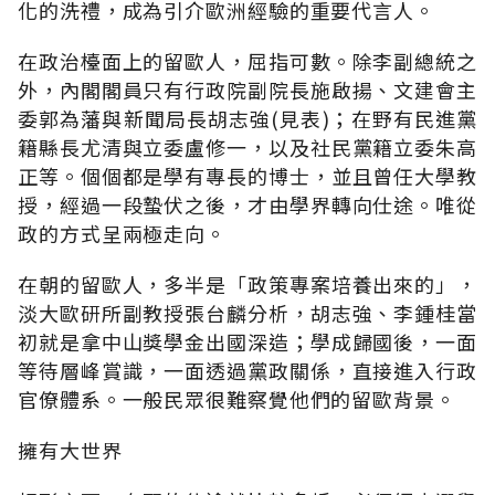
化的洗禮，成為引介歐洲經驗的重要代言人。
在政治檯面上的留歐人，屈指可數。除李副總統之
外，內閣閣員只有行政院副院長施啟揚、文建會主
委郭為藩與新聞局長胡志強(見表)；在野有民進黨
籍縣長尤清與立委盧修一，以及社民黨籍立委朱高
正等。個個都是學有專長的博士，並且曾任大學教
授，經過一段蟄伏之後，才由學界轉向仕途。唯從
政的方式呈兩極走向。
在朝的留歐人，多半是「政策專案培養出來的」，
淡大歐研所副教授張台麟分析，胡志強、李鍾桂當
初就是拿中山獎學金出國深造；學成歸國後，一面
等待層峰賞識，一面透過黨政關係，直接進入行政
官僚體系。一般民眾很難察覺他們的留歐背景。
擁有大世界