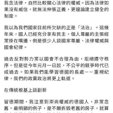
我念法律，自然比較關心法律的權威。因為法律如
果沒有威信，就無法伸張正義，更遑論建立健全的
制度。
我以為我們國家目前所欠缺的正是「法治」。這幾
年來，國人已經充分享有民主，個人尊嚴的主張經
常掛在嘴邊，倒是很少人談國家尊嚴、法律權威與
國會紀律。
過去反對勢力常以國會不合理為由，拒絕遵守秩
序。但是從今年元月一日起，不公平的競爭時代已
成過去。如果我們能學習德國的長處－－重視紀
律，我們的政黨政治將更上軌道。
在傳統根基上談創新
留德期間，我注意到崇尚權威的德國人，非常念
舊。最明顯的例子，是不願拆毀老舊的房子，就算