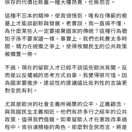
保存的代價比新蓋一幢大樓昂貴，也無怨言。
這種不忘本的精神，使我領悟到，唯有在傳薪的根
基上才能談創新與發展。老實說，我一直搞不懂，
為什麼某些人一定要揚棄國家的傳統？這種行為猶
如子孫不要家譜一樣。事實上，我們也耗費太多時
間、精力在統獨之爭上，使得攸關民生的公共政策
被擱置一旁。
不過，現在的留歐人才已經不談這些歐洲見聞，反
而是以反權威的思考方式自豪，我覺得很可惜。因
為國家要進步，建設性的建議遠比批判性的言論更
對全民有利。
尤其是歐洲的社會主義所揭櫫的公平、正義觀念，
與我國民生主義相近。他們有許多行之經年的公共
政策，值得我們借鏡。如果留歐人才在憲政改革過
程中，肯扮演積極的角色，那麼對全民而言，將是