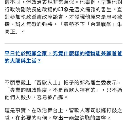
遇不同，但政治表現非常類似。他舉例，早期他對
行政院副院長施啟揚的印象是溫文儒雅的書生，直
到參加執政黨憲改座談會，才發現他原來是思考敏
捷、辯才無礙的強將，「氣勢不下「台灣戰艦」朱
高正」。
平日忙於照顧全家，究竟什麼樣的禮物能兼顧爸爸
的大腦與生活？
不願意戴上「留歐人士」帽子的郭為藩主委表示，
「專業的問政態度，不是留歐人特有的」，只不過
他們人數少，容易被凸顯。
這是事實。在政治舞台上，留歐人專司敲鑼打鼓之
職，在必要的時候，擊出一兩聲清脆的聲響。