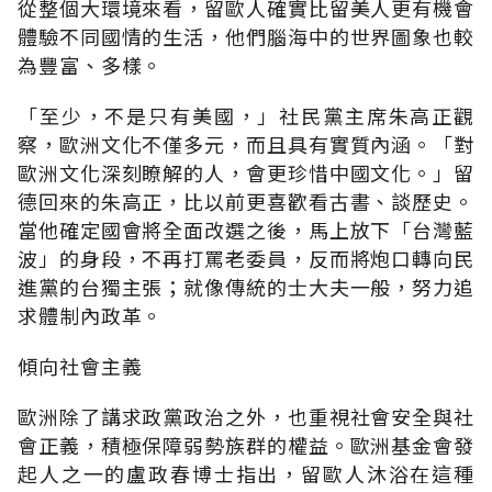
從整個大環境來看，留歐人確實比留美人更有機會
體驗不同國情的生活，他們腦海中的世界圖象也較
為豐富、多樣。
「至少，不是只有美國，」社民黨主席朱高正觀
察，歐洲文化不僅多元，而且具有實質內涵。「對
歐洲文化深刻瞭解的人，會更珍惜中國文化。」留
德回來的朱高正，比以前更喜歡看古書、談歷史。
當他確定國會將全面改選之後，馬上放下「台灣藍
波」的身段，不再打罵老委員，反而將炮口轉向民
進黨的台獨主張；就像傳統的士大夫一般，努力追
求體制內政革。
傾向社會主義
歐洲除了講求政黨政治之外，也重視社會安全與社
會正義，積極保障弱勢族群的權益。歐洲基金會發
起人之一的盧政春博士指出，留歐人沐浴在這種