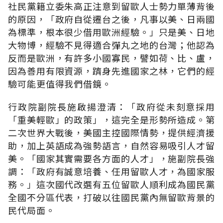
社民黨籍立委朱高正注意到留歐人士勢力單薄背後
的原因，「政府自從遷台之後，凡事以美、日兩國
為標準，根本很少借用歐洲經驗。」只是美、日地
大物博，經驗不見得適合彈丸之地的台灣；他認為
反而是歐洲，有許多小國寡民，譬如荷、比、盧，
因為善用有限資源，躋身先進國家之林，它們的經
驗可能更值得我們借鏡。
行政院副院長施啟揚澄清：「政府從未刻意採用
「重美輕歐」的政策」，這完全是形勢所造成。第
二次世界大戰後，美國主控國際情勢，提供經濟援
助，加上英語成為強勢語言，自然容易吸引人才留
美。「國家其實需要各方面的人才」，施副院長強
調：「政府有誠意培養、任用留歐人才，為國家服
務。」這次國代改選有五位留歐人順利成為國民黨
全國不分區代表，打破以往國民黨內無留歐背景的
民代局面。