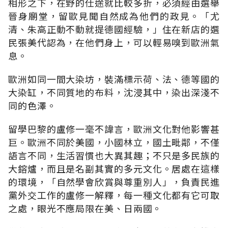
相形之下，在野的仕途就比較多折，必須經由選舉
晉身廟堂，留歐見聞自然成為他們的政見。「尤
清、朱高正動不動就提德國經驗，」住在新店的選
民張美代認為，在他們身上，可以輕易嗅到歐洲氣
息。
歐洲如同一間大染坊，裝滿標示荷、法、德等國的
大染缸，不同質地的布料，沈浸其中，染出深淺不
同的色澤。
留學巴黎的盧修一毫不諱言，歐洲文化對他影響甚
巨。歐洲不同於美國，小國林立，國土毗鄰，不僅
語言不同，生活習慣也大異其趣；不只是多民族的
大鎔爐，而且是名副其實的多元文化。居處在這樣
的環境，「自然學會欣賞與尊重別人」，負責民進
黨外交工作的盧修一解釋，每一種文化都有它可取
之處，眼光不應局限在美、日兩國。