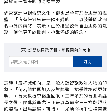
異於前任留美的陳奇祿主委。
儘管歐洲重視傳統文化，卻也是孕育前衛思想的搖
籃，「沒有任何事是一陳不變的，」以肢體問政聞
名中外的盧修一表示，由於接受歐洲自由思潮的洗
滌，使他更勇於批判、挑戰俗成的觀念。
訂閱遠見電子報，掌握國內外大事
訂閱
這種「反權威傾向」是一般人對留歐政治人物的印
象。「倘若他們再加入反對陣營，抗爭性格就更鮮
明」，台大教授李錫錕回憶，二年多前的台北縣縣
長之役，民進黨員尤清正是以革命家－－推翻現狀
的姿態，出馬競選。可惜，「尤清將抗爭性格帶進