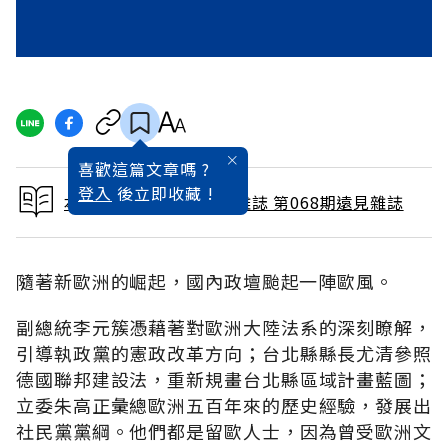
喜歡這篇文章嗎 ?
登入
後立即收藏 !
本文出自 1992 / 2月號雜誌 第068期遠見雜誌
隨著新歐洲的崛起，國內政壇颱起一陣歐風。
副總統李元簇憑藉著對歐洲大陸法系的深刻瞭解，
引導執政黨的憲政改革方向；台北縣縣長尤清參照
德國聯邦建設法，重新規畫台北縣區域計畫藍圖；
立委朱高正彙總歐洲五百年來的歷史經驗，發展出
社民黨黨綱。他們都是留歐人士，因為曾受歐洲文