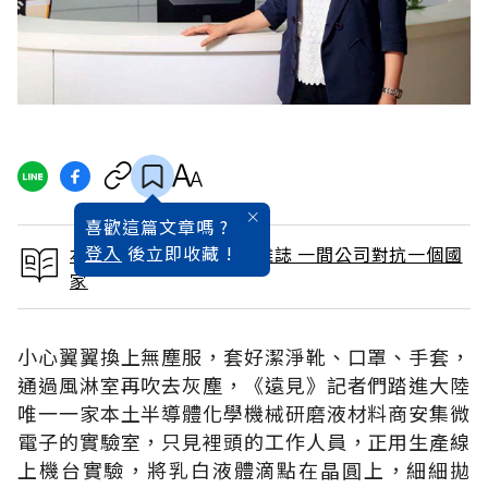
喜歡這篇文章嗎 ?
登入
後立即收藏 !
本文出自 2015 / 6月號雜誌 一間公司對抗一個國
家
小心翼翼換上無塵服，套好潔淨靴、口罩、手套，
通過風淋室再吹去灰塵，《遠見》記者們踏進大陸
唯一一家本土半導體化學機械研磨液材料商安集微
電子的實驗室，只見裡頭的工作人員，正用生產線
上機台實驗，將乳白液體滴點在晶圓上，細細拋