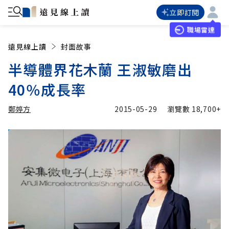
立即訂閱
職場雷達
遠見線上讀
封面故事
半導體界花木蘭 王淑敏磨出
40％成長率
鄭婷方
2015-05-29
瀏覽數
18,700+
加入追蹤
鄭婷方