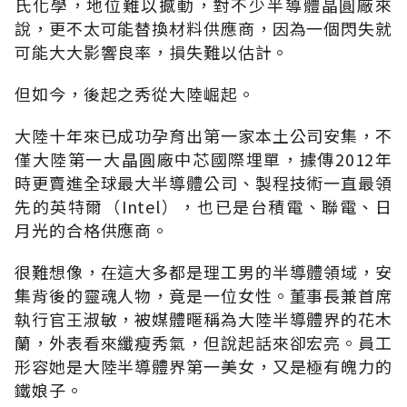
氏化學，地位難以撼動，對不少半導體晶圓廠來
說，更不太可能替換材料供應商，因為一個閃失就
可能大大影響良率，損失難以估計。
但如今，後起之秀從大陸崛起。
大陸十年來已成功孕育出第一家本土公司安集，不
僅大陸第一大晶圓廠中芯國際埋單，據傳2012年
時更賣進全球最大半導體公司、製程技術一直最領
先的英特爾（Intel），也已是台積電、聯電、日
月光的合格供應商。
很難想像，在這大多都是理工男的半導體領域，安
集背後的靈魂人物，竟是一位女性。董事長兼首席
執行官王淑敏，被媒體暱稱為大陸半導體界的花木
蘭，外表看來纖瘦秀氣，但說起話來卻宏亮。員工
形容她是大陸半導體界第一美女，又是極有魄力的
鐵娘子。