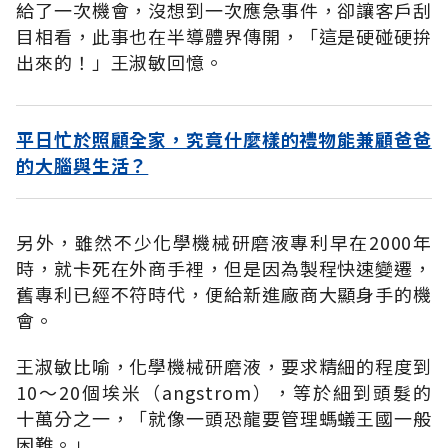
給了一次機會，沒想到一次應急事件，卻讓客戶刮
目相看，此事也在半導體界傳開，「這是硬碰硬拚
出來的！」王淑敏回憶。
平日忙於照顧全家，究竟什麼樣的禮物能兼顧爸爸
的大腦與生活？
另外，雖然不少化學機械研磨液專利早在2000年
時，就卡死在外商手裡，但是因為製程快速變遷，
舊專利已經不符時代，便給新進廠商大顯身手的機
會。
王淑敏比喻，化學機械研磨液，要求精細的程度到
10～20個埃米（angstrom），等於細到頭髮的
十萬分之一，「就像一頭恐龍要管理螞蟻王國一般
困難。」