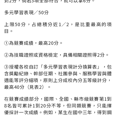
到2分，倘若3項全部符合，就可以拿6分。
多元學習表現∕50分
上限50分，占總積分近1∕2，是比重最高的項
目。
①為競賽成績，最高20分。
②為技職證照或資格檢定，具備相關證照得2分。
③授權各校自訂「多元學習表現計分換算表」，包
含獎勵紀錄、幹部任期、社團參與、服務學習與體
適能等評分細項，原則上分成校內分五等級計分，
最高40分（見表2）。
在競賽成績部分，國際、全國、縣市級競賽第1到
8名皆可累計1到20分不等，但同類競賽，只能擇
優採計一次成績。例如，某生在國中三年，得到鋼