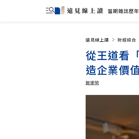
當期雜誌
歷
遠見線上讀
財經綜合
從王道看
造企業價
施振榮
施振榮