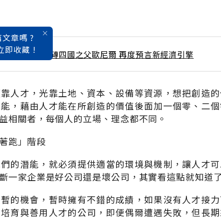
文章嗎 ?
立即收藏 !
2 / 4月號雜誌 金磚四國之父歐尼爾 再度預言新經濟引擎
須靠人才，光靠土地、資本、設備等資源，想把創造的
可能，藉由人才能在所創造的價值後面加一個零、二個
益相關者，每個人的立場、理念都不同。
著跑」階段
他們的潛能，就必須提供適當的環境與機制，讓人才可
斷一家企業是好公司還是壞公司，其實看這點就知道
短暫的機會，暫時擁有不錯的成績，如果沒有人才接力
得培育與善用人才的公司，即便偶爾遭遇失敗，但長期