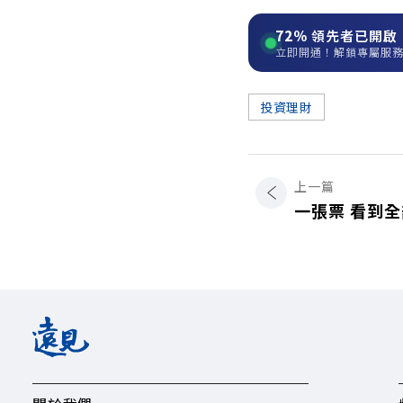
72%
領先者已開啟
立即開通！解鎖專屬服
投資理財
上一篇
一張票 看到