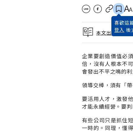
喜歡這篇
登入
後
本文出自 201
企業要創造價值必
倍，沒有人根本不
會發出不平之鳴的利
領導交棒，須有「帶
要活用人才，激發
才能永續經營。要判
有些公司只是抓住
一時的。同理，懂