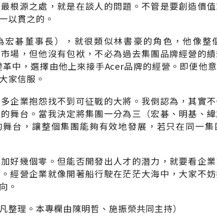
的最根源之處，就是在談人的問題。不管是要創造價值
一以貫之的。
為宏碁董事長），就很類似林書豪的角色，他像整
灣市場，但他沒有包袱，不必為過去集團品牌經營的績
紀變革中，選擇由他上來接手Acer品牌的經營。即便他
大家信服。
很多企業抱怨找不到可征戰的大將。我倒認為，其實不
夠的舞台。當我決定將集團一分為三（宏碁、明基、緯
的舞台，讓整個集團能夠有效地發展，若只在同一集
面加好幾個零。但能否開發出人才的潛力，就要看企業
置。經營企業就像開著船行駛在茫茫大海中，大家不妨
向。
凡整理。本專欄由陳明哲、施振榮共同主持）