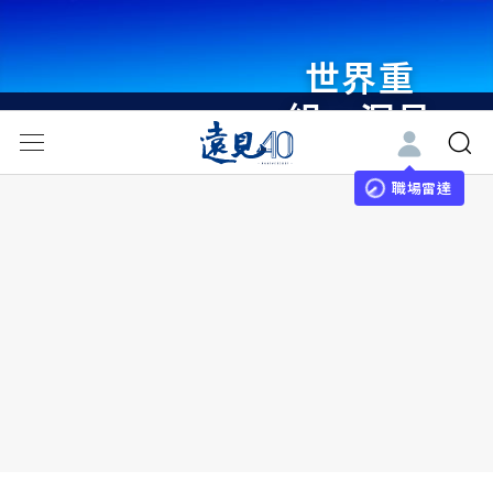
世界重
組・洞見
未來 與
世界領袖
職場雷達
同行