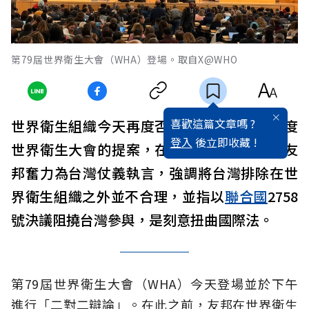
第79屆世界衛生大會（WHA）登場。取自X@WHO
喜歡這篇文章嗎 ?
世界衛生組織今天再度否決邀請
台灣
參與年度
登入
後立即收藏 !
世界衛生大會的提案，在此前的辯論環節，友
邦奮力為台灣仗義執言，強調將台灣排除在世
界衛生組織之外並不合理，並指以
聯合國
2758
號決議阻撓台灣參與，是刻意扭曲國際法。
第79屆世界衛生大會（WHA）今天登場並於下午
進行「二對二辯論」。在此之前，友邦在世界衛生