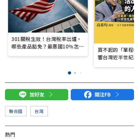
301關稅生效！台灣稅率出爐，
哪些產品豁免？最惠國10％怎麼
買不起的「單程機
算？
響台灣近半世紀思
加好友
關注FB
聯合國
台灣
熱門