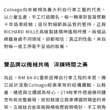
Colnago向來被視為義大利自行車工藝的代表，
以少量生產、手工打造聞名，每一輛車架皆凝聚數
十年造車經驗；這份對細節與品質的堅持，正與
RICHARD MILLE高級製錶精神遙相呼應。兩個品
牌雖身處不同領域，卻都相信：真正的性能，來自
對每一道工序毫不妥協的執著。
雙品牌以機械共鳴 淬鍊時間之美
為此，RM 64-01重新詮釋自行車工程的本質。機
芯設計汲取Colnago經典車架的結構邏輯，以輕
量、通透與立體感為核心，274枚零件透過幾何鏤
空布局完整展現，宛如競速公路車裸露而精密的骨
架。五級鈦合金底板與橋板歷經微噴砂、手工倒角