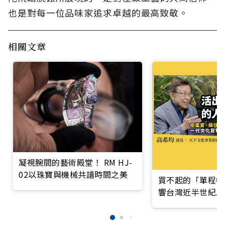
也是對每一位品味家追求卓越的最高致敬。
相關文章
凝視腕間的藝術殿堂！ RM HJ-
02以珠寶與機械共譜時間之美
買不起的「單程機
響台灣近半世紀思