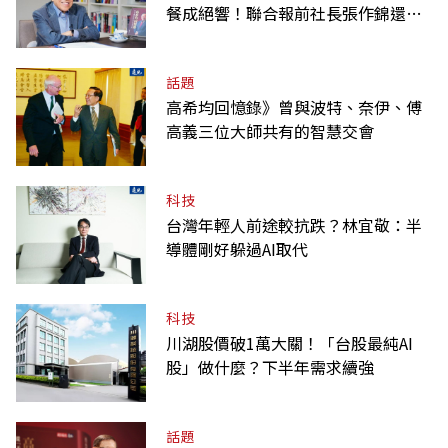
餐成絕響！聯合報前社長張作錦還原
「經典名言」由來
話題
高希均回憶錄》曾與波特、奈伊、傅
高義三位大師共有的智慧交會
科技
台灣年輕人前途較抗跌？林宜敬：半
導體剛好躲過AI取代
科技
川湖股價破1萬大關！「台股最純AI
股」做什麼？下半年需求續強
話題