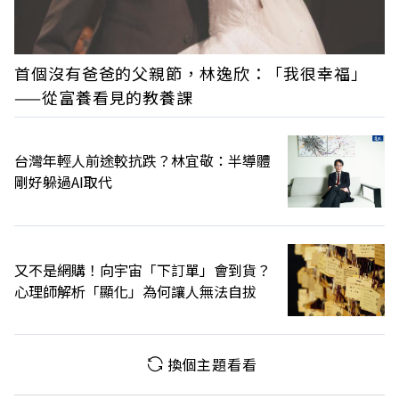
首個沒有爸爸的父親節，林逸欣：「我很幸福」
——從富養看見的教養課
台灣年輕人前途較抗跌？林宜敬：半導體
剛好躲過AI取代
又不是網購！向宇宙「下訂單」會到貨？
心理師解析「顯化」為何讓人無法自拔
換個主題看看