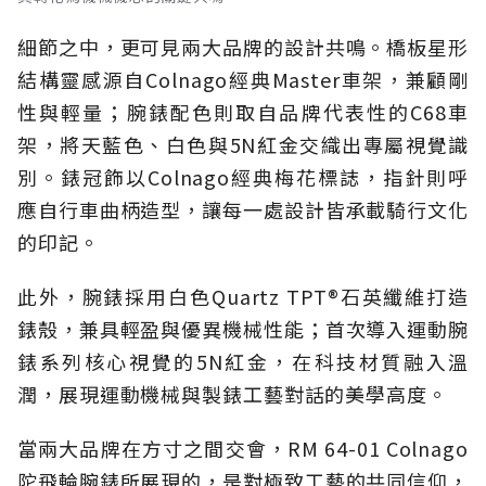
細節之中，更可見兩大品牌的設計共鳴。橋板星形
結構靈感源自Colnago經典Master車架，兼顧剛
性與輕量；腕錶配色則取自品牌代表性的C68車
架，將天藍色、白色與5N紅金交織出專屬視覺識
別。錶冠飾以Colnago經典梅花標誌，指針則呼
應自行車曲柄造型，讓每一處設計皆承載騎行文化
的印記。
此外，腕錶採用白色Quartz TPT®石英纖維打造
錶殼，兼具輕盈與優異機械性能；首次導入運動腕
錶系列核心視覺的5N紅金，在科技材質融入溫
潤，展現運動機械與製錶工藝對話的美學高度。
當兩大品牌在方寸之間交會，RM 64-01 Colnago
陀飛輪腕錶所展現的，是對極致工藝的共同信仰，