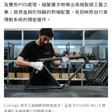
及雙色PVD處理，細膩層次映襯出高級製錶工藝之
美；發條盒與陀飛輪的對稱配置，有如映照自行車
傳動系統的精密運作。
Colnago 對手工與細節的極致追求，正是 RICHARD MILLE 將
其轉化為機械機芯的關鍵共鳴。