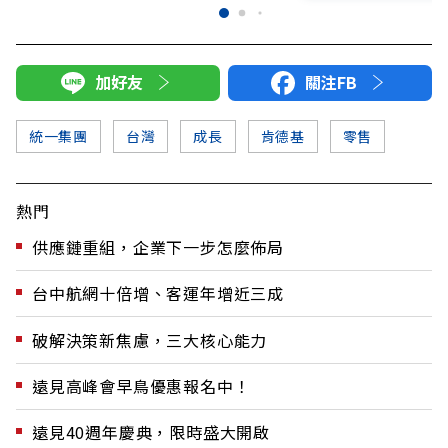
加好友
關注FB
統一集團
台灣
成長
肯德基
零售
熱門
供應鏈重組，企業下一步怎麼佈局
台中航網十倍增、客運年增近三成
破解決策新焦慮，三大核心能力
遠見高峰會早鳥優惠報名中！
遠見40週年慶典，限時盛大開啟