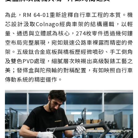
為此，RM 64-01重新詮釋自行車工程的本質。機
芯設計汲取Colnago經典車架的結構邏輯，以輕
量、通透與立體感為核心，274枚零件透過幾何鏤
空布局完整展現，宛如競速公路車裸露而精密的骨
架。五級鈦合金底板與橋板歷經微噴砂、手工倒角
及雙色PVD處理，細膩層次映襯出高級製錶工藝之
美；發條盒與陀飛輪的對稱配置，有如映照自行車
傳動系統的精密運作。