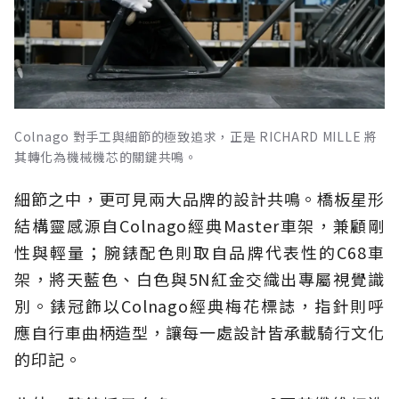
Colnago 對手工與細節的極致追求，正是 RICHARD MILLE 將
其轉化為機械機芯的關鍵共鳴。
細節之中，更可見兩大品牌的設計共鳴。橋板星形
結構靈感源自Colnago經典Master車架，兼顧剛
性與輕量；腕錶配色則取自品牌代表性的C68車
架，將天藍色、白色與5N紅金交織出專屬視覺識
別。錶冠飾以Colnago經典梅花標誌，指針則呼
應自行車曲柄造型，讓每一處設計皆承載騎行文化
的印記。