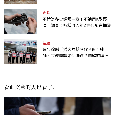
唁高希均
金融
不管賺多少錢都一樣！不適用K型經
濟，調查：各種收入的Z世代都在揮霍
話題
陳昱瑄聯手掮客詐慈濟10.6億！律
師、宗教團體如何洗錢？圖解詐騙關
係網
看此文章的人也看了..