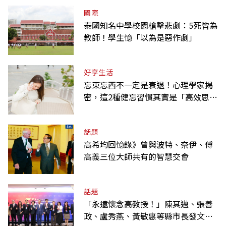
國際
泰國知名中學校園槍擊悲劇：5死皆為
教師！學生憶「以為是惡作劇」
好享生活
忘東忘西不一定是衰退！心理學家揭
密，這2種健忘習慣其實是「高效思
考」的表現
話題
高希均回憶錄》曾與波特、奈伊、傅
高義三位大師共有的智慧交會
話題
「永遠懷念高教授！」陳其邁、張善
政、盧秀燕、黃敏惠等縣市長發文弔