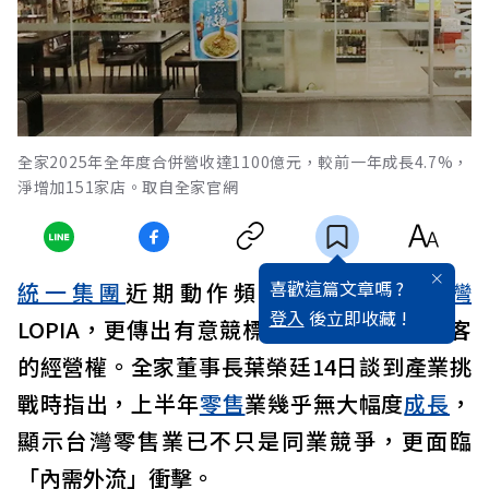
全家2025年全年度合併營收達1100億元，較前一年成長4.7%，
淨增加151家店。取自全家官網
喜歡這篇文章嗎 ?
統一集團
近期動作頻頻，不僅入股
台灣
登入
後立即收藏 !
LOPIA，更傳出有意競標台灣
肯德基
和必勝客
的經營權。全家董事長葉榮廷14日談到產業挑
戰時指出，上半年
零售
業幾乎無大幅度
成長
，
顯示台灣零售業已不只是同業競爭，更面臨
「內需外流」衝擊。