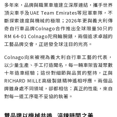
多年來，品牌與職業車壇建立深厚連結，攜手世界
頂尖車手及UAE Team Emirates等冠軍車隊，不
斷探索速度與機械的極限；2026年更與義大利傳
奇自行車品牌Colnago合作推出全球限量50只的
RM 64-01 Colnago陀飛輪腕錶，兩個追求卓越的
工藝品牌交會，正迸發全球注目的光亮。
Colnago向來被視為義大利自行車工藝的代表，
以少量生產、手工打造聞名，每一輛車架皆凝聚數
十年造車經驗；這份對細節與品質的堅持，正與
RICHARD MILLE高級製錶精神遙相呼應。兩個品
牌雖身處不同領域，卻都相信：真正的性能，來自
對每一道工序毫不妥協的執著。
雙品牌以機械共鳴 淬鍊時間之美