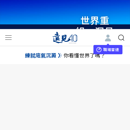
世界重
組・洞見
未來 與
世界領袖
職場雷達
練就底氣沉澱
你看懂世界了嗎？
同行