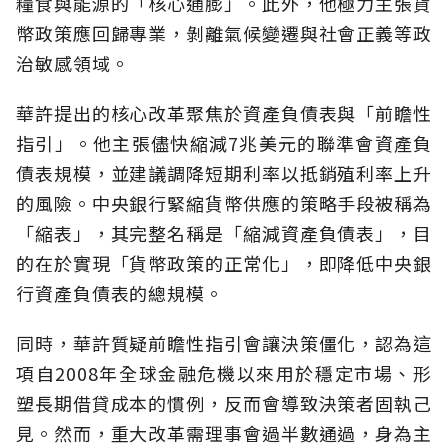
糧食與能源的「核心通膨」。此外，他極力主張貨
幣政策應回歸專業，剝離氣候變遷與社會正義等政
治敏感領域。
華許提出的核心改革聚焦於資產負債表與「前瞻性
指引」。他主張儘快縮減7兆美元的聯準會資產負
債表規模，並建議調降短期利率以抵銷殖利率上升
的風險。中央銀行緊縮貨幣供應的策略手段被稱為
「縮表」，其完整名稱是「縮減資產負債表」，目
的在於實現「貨幣政策的正常化」，即降低中央銀
行資產負債表的總規模。
同時，華許質疑前瞻性指引會讓決策僵化，認為這
項自2008年全球金融危機以來用於穩定市場、形
塑長期借貸成本的慣例，反而會導致決策者固執己
見。然而，重大改革需理事會過半數通過，身為主