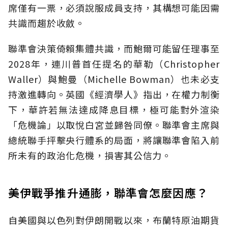
席僅有一票，必須說服成員支持，其構想可能因需
共識而趨於收斂。
聯準會決策倚賴集體共識，而鮑爾可能留任理事至
2028年，連川普首任提名的華勒（Christopher
Waller）與鮑曼（Michelle Bowman）也未必支
持激進轉向。英國《經濟學人》指出，在權力制衡
下，華許若無法達成降息目標，極可能對外渲染
「危機論」以取悅白宮並歸咎同僚。聯準會主席與
總統聯手抨擊央行體系的局面，將讓聯準會陷入前
所未有的政治化危機，損害其公信力。
美伊戰爭推升通膨，聯準會怎麼因應？
自美國與以色列對伊朗開戰以來，布蘭特原油期貨