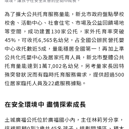
環境，讓孩子在安全友善的空間中成長。
為了擴大公共托育服務量能，新北市政府盤點學校
校舍、活動中心、社會住宅、市場及公益回饋場地
等空間，成功建置130家公托，家外托育率突破
45%，可收托6,565名幼兒，占全國公辦民營托嬰
中心收托數近5成，量能穩居全國第一！再加上準
公共化托嬰中心及居家托育人員，新北市整體公共
托育量能達到1萬7,002名幼兒，另考量家長因特
殊突發狀況而有臨時托育服務需求，提供超過500
位居家臨托人員及22處服務據點。
在安全環境中 盡情探索成長
土城廣福公托位於廣福國小內，主任林莉芳分享，
這裡照顧0到2歲共45名孩子，規劃閱讀區、積木