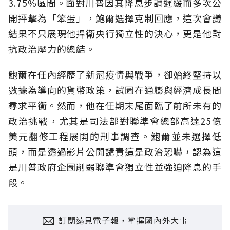
3.75%區間。面對川普因其降息步調遲緩而多次公
開抨擊為「笨蛋」，鮑爾選擇克制回應，這次會議
結果不只展現他捍衛央行獨立性的決心，更是他對
抗政治壓力的總結。
鮑爾在任內經歷了新冠疫情與戰爭，卻始終堅持以
數據為導向的貨幣政策，試圖在通膨與經濟成長間
尋求平衡。然而，他在任期末尾面臨了前所未有的
政治挑戰，尤其是司法部對聯準會總部高達25億
美元翻修工程展開的刑事調查。鮑爾並未選擇低
頭，而是透過影片公開譴責這是政治恐嚇，認為這
是川普政府企圖削弱聯準會獨立性並強迫降息的手
段。
訂閱遠見電子報，掌握國內外大事