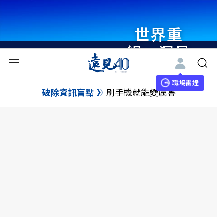
世界重
組・洞見
未來 與
世界領袖
職場雷達
破除資訊盲點
刷手機就能變厲害
同行