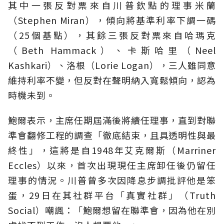
其中一張反對票來自川普欽點的理事米蘭
（Stephen Miran），傾向將基準利率下調一碼
（25個基點），其餘三張反對票來自哈瑪克
（Beth Hammack）、卡斯哈里（Neel
Kashkari）、洛根（Lorie Logan），三人雖同意
維持利率不變，但反對在聲明納入寬鬆傾向，認為
時機未到。
鮑爾表示，主席任期屆滿後將續任理事，直到對聯
準會翻修工程的調查「徹底結束，且具透明性與最
終性」，這將是自1948年艾克爾斯（Marriner
Eccles）以來，首次出現現任主席卸任後仍留任
理事的情況。川普曾多次因降息步調批評他是笨
蛋，29日在其社群平台「真實社群」（Truth
Social）嘲諷：「鮑爾想留在聯準會，因為他在別