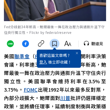
Fed分歧創34年新高，鮑爾最後一舞在政治壓力與通膨升溫下守
住央行獨立性。Flickr by federalreserve
聽遠見
喜歡這篇文章嗎 ?
美國
聯準會
（
Fed
）於28、29日召開利率決策
登入
後立即收藏 !
會議，利率連三凍、Fed分歧創34年新高，鮑
爾最後一舞在政治壓力與通膨升溫下守住央行
獨立性。美國聯準會維持利率在3.5%至
3.75%。
FOMC
出現1992年以來最多反對票，
內部分歧擴大。鮑爾面對
川普
批評仍選擇穩定
政策，並將續任理事，延續制度制衡與政策穩