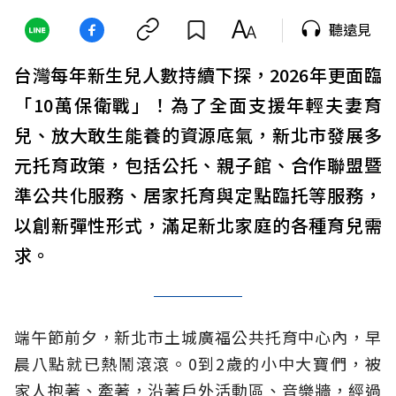
聽遠見
台灣每年新生兒人數持續下探，2026年更面臨
「10萬保衛戰」！為了全面支援年輕夫妻育
兒、放大敢生能養的資源底氣，新北市發展多
元托育政策，包括公托、親子館、合作聯盟暨
準公共化服務、居家托育與定點臨托等服務，
以創新彈性形式，滿足新北家庭的各種育兒需
求。
端午節前夕，新北市土城廣福公共托育中心內，早
晨八點就已熱鬧滾滾。0到2歲的小中大寶們，被
家人抱著、牽著，沿著戶外活動區、音樂牆，經過