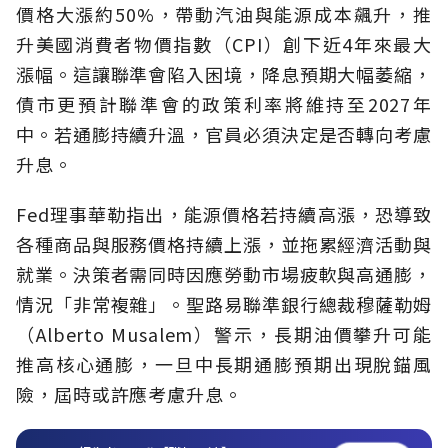
價格大漲約50%，帶動汽油與能源成本飆升，推
升美國消費者物價指數（CPI）創下近4年來最大
漲幅。這讓聯準會陷入困境，降息預期大幅萎縮，
債市更預計聯準會的政策利率將維持至2027年
中。若通膨持續升溫，官員必須決定是否轉向考慮
升息。
Fed理事華勒指出，能源價格若持續高漲，恐導致
各種商品與服務價格持續上漲，並拖累經濟活動與
就業。決策者需同時因應勞動市場疲軟與高通膨，
情況「非常複雜」。聖路易聯準銀行總裁穆薩勒姆
（Alberto Musalem）警示，長期油價攀升可能
推高核心通膨，一旦中長期通膨預期出現脫錨風
險，屆時或許應考慮升息。