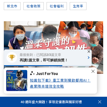
新北市
社會政策
社會福利
生育率
×
最後衝刺：已閱讀2/3篇文章
再讀1篇文章，即可解鎖抽獎！
Just For You
知識包下載》重工業到餐飲都用AI！
數位專題
產業降本增效全攻略
堅韌守護，溫柔同行：織就的城市防護網
40 週年盛大開啟！享限定優惠與獨家好禮
你可能感興趣