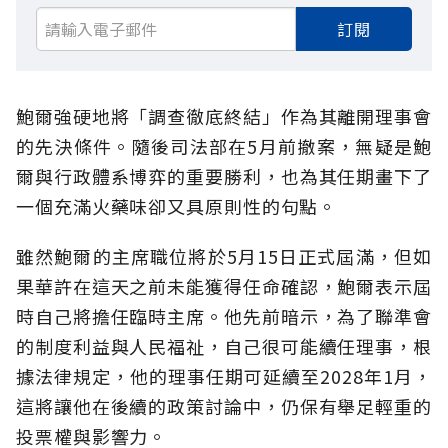
訂閱
鮑爾強硬地將「調查徹底終結」作為其離開理事會
的先決條件。隨後司法部在5月前撤案，無疑是鮑
爾與行政體系博弈的重要勝利，也為其任期畫下了
一個充滿火藥味卻又具原則性的句點。
雖然鮑爾的主席職位將於5月15日正式屆滿，但如
果華許在這天之前未能獲得任命確認，鮑爾表示屆
時自己將擔任臨時主席。他先前暗示，為了聯準會
的制度利益與人民福祉，自己很可能續任理事，根
據法律規定，他的理事任期可延續至2028年1月，
這將讓他在後續的政策討論中，仍保有舉足輕重的
投票權與影響力。