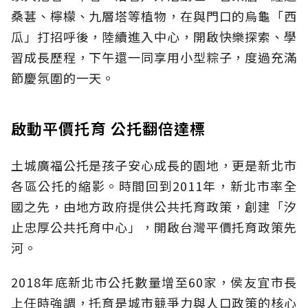
桑葚、檸檬、九層塔等植物，在與門口的烏龜「西
瓜」打招呼後，陸續進入中心，開啟快樂探索、學
習成長歷程，下午還一同享用小型粽子，度過充滿
節慶氛圍的一天。
啟動平價托育 公托翻倍達標
土城廣福公托是孩子安心成長的園地，更是新北市
各區公托的縮影。時間回到2011年，新北市率全
國之先，由地方政府提供公共托育政策，創建「汐
止忠厚公共托育中心」，開啟台灣平價托育政策先
河。
2018年底新北市公托數量增至60家，侯友宜市長
上任時強調，托育是城市競爭力與人口政策的核心