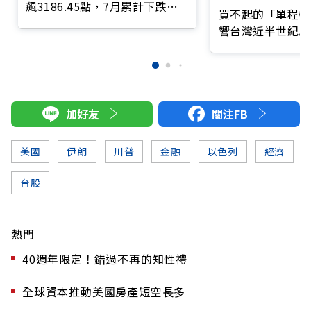
飆3186.45點，7月累計下跌
買不起的「單程機
3006點
響台灣近半世紀思
加好友
關注FB
美國
伊朗
川普
金融
以色列
經濟
台股
熱門
40週年限定！錯過不再的知性禮
全球資本推動美國房產短空長多