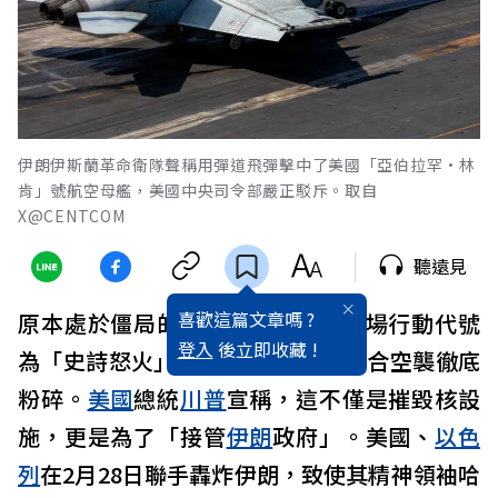
伊朗伊斯蘭革命衛隊聲稱用彈道飛彈擊中了美國「亞伯拉罕·林
肯」號航空母艦，美國中央司令部嚴正駁斥。取自
X@CENTCOM
聽遠見
喜歡這篇文章嗎 ?
原本處於僵局的美伊核談判，被一場行動代號
登入
後立即收藏 !
為「史詩怒火」（Epic Fury）的聯合空襲徹底
粉碎。
美國
總統
川普
宣稱，這不僅是摧毀核設
施，更是為了「接管
伊朗
政府」。美國、
以色
列
在2月28日聯手轟炸伊朗，致使其精神領袖哈