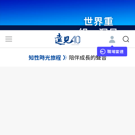
世界重
組・洞見
未來 與
世界領袖
職場雷達
知性時光旅程
陪伴成長的聲音
同行