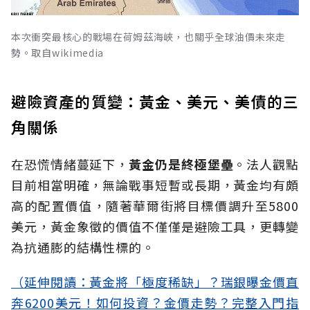
本次衝突最核心的戰場在荷姆茲海峽，也關乎全球油價未來走
勢。取自wikimedia
避險資產的質變：黃金、美元、美債的三
角關係
在恐慌情緒蔓延下，
黃金仍是終極堡壘
。法人觀點
目前相當明確，無論戰事短暫或長期，黃金均有頗
高的配置價值，隨著華爾街將目標價調升至5800
美元，黃金象徵的價值不僅僅是避險工具，更轉變
為抗通膨的結構性標的。
（延伸閱讀：黃金將「極度稀缺」？瑞銀曝金價直
奔6200美元！如何投資？金價走勢？完整入門指