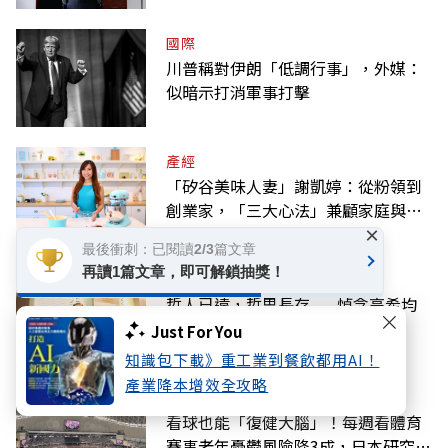
國際
川普稱對伊朗「低調行事」，外媒：
似暗示打消軍事打擊
產經
「矽谷美味人妻」謝凱婷：從粉領到
創業家，「三大心法」兼顧家庭與事
×
業
最後衝刺：已閱讀2/3篇文章
再讀1篇文章，即可解鎖抽獎！
話題
哲人已遠，哲思長存——悼念高希均
教授
Just For You
知識包下載》重工業到餐飲都用AI！
產業降本增效全攻略
好享生活
看球也能「復健大腦」！每週看體育
賽事老年憂鬱風險降3成，日本研究：