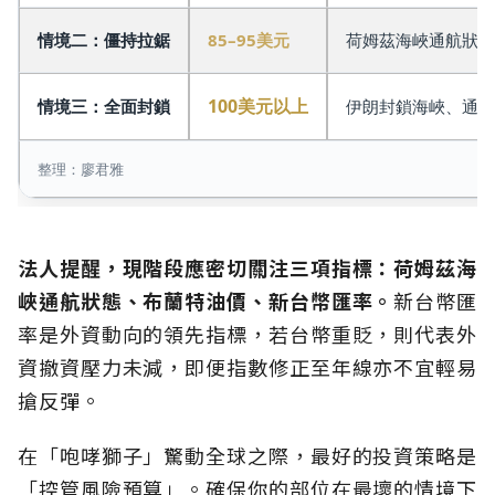
情境二：僵持拉鋸
85–95美元
荷姆茲海峽通航狀況
100
美元以上
情境三：全面封鎖
伊朗封鎖海峽、通膨
整理：廖君雅
法人提醒，現階段應密切關注三項指標：荷姆茲海
峽通航狀態、布蘭特油價、新台幣匯率。
新台幣匯
率是外資動向的領先指標，若台幣重貶，則代表外
資撤資壓力未減，即便指數修正至年線亦不宜輕易
搶反彈。
在「咆哮獅子」驚動全球之際，最好的投資策略是
「控管風險預算」。確保你的部位在最壞的情境下