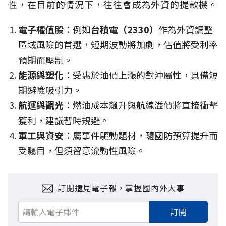
性，在目前的情況下，往往會成為外資的提款機。
電子權值股
：例如
台積電（2330）
作為外資調整
區域風險的首選，短期波動將加劇，估值將受利率
預期而壓制。
能源與塑化
：受惠於油價上漲的對沖屬性，具備短
期避險吸引力。
航運與觀光
：燃油成本飆升與航線溢價將直接衝擊
獲利，建議暫時規避。
軍工與資安
：屬事件驅動題材，隨國防預算提升而
受矚目，但須留意流動性風險。
訂閱遠見電子報，掌握國內外大事
訂閱