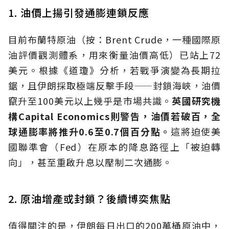
1. 油價上揚引發通膨連鎖反應
目前布蘭特原油（按：Brent Crude，一種國際原
油評價觀測體系，用來衡量油價高低）已站上72
美元。根據《道瓊》分析，若戰爭演變為長期拉
鋸，且伊朗採取極端反擊手段——封鎖海峽，油價
竄升至100美元以上幾乎是市場共識。
英國研究機
構Capital Economics則警告，油價若破百，全
球通膨率將推升0.6至0.7個百分點。
這將迫使美
國聯準會（Fed）在原本的降息路徑上「被迫轉
向」，甚至重啟升息以壓制二次通膨。
2. 原油增產或封鎖？後續博奕焦點
值得關注的是，伊朗每日出口的200萬桶原油中，