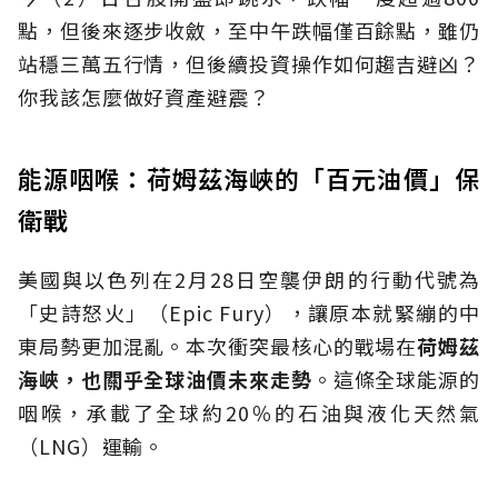
點，但後來逐步收斂，至中午跌幅僅百餘點，雖仍
站穩三萬五行情，但後續投資操作如何趨吉避凶？
你我該怎麼做好資產避震？
能源咽喉：荷姆茲海峽的「百元油價」保
衛戰
美國與以色列在2月28日空襲伊朗的行動代號為
「史詩怒火」（Epic Fury），讓原本就緊繃的中
東局勢更加混亂。本次衝突最核心的戰場在
荷姆茲
海峽，也關乎全球油價未來走勢
。這條全球能源的
咽喉，承載了全球約20％的石油與液化天然氣
（LNG）運輸。