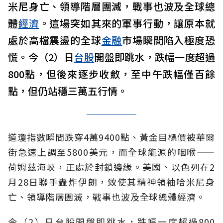
米尼身亡、領導階層團滅，戰事也波及全球總
體
經濟
。這場突如其來的軍事行動，讓原本就
處於高檔震盪的全球
金融
市場瞬間陷入極度恐
慌。今（2）日
台股
開盤即跳水，跌幅一度超過
800點，但後來逐步收斂，至中午跌幅僅百餘
點，但仍站穩三萬五行情。
道瓊指數瞬間跌穿4萬9400點、黃金目標價被華爾
街急速上調至5800美元，而全球能源的咽喉——
荷姆茲海峽，正處於封鎖邊緣。美國、以色列在2
月28日聯手轟炸伊朗，致使其精神領袖哈米尼身
亡、領導階層團滅，戰事也波及全球總體經濟。
今（2）日台股開盤即跳水，跌幅一度超過800