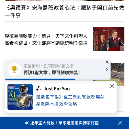
《奧德賽》安海瑟薇教養心法：跟孩子開口前先做
一件事
厚植臺灣軟實力！遠見‧天下文化創辦人
高希均辭世，文化部將呈請總統明令褒揚
×
最後衝刺：已閱讀2/3篇文章
看球也能「復健大腦」！每週看體育賽事
再讀1篇文章，即可解鎖抽獎！
老年憂鬱風險降3成，日本研究：到現場效
果更好
Just For You
知識包下載》重工業到餐飲都用AI！
換個主題看看
產業降本增效全攻略
40 週年盛大開啟！享限定優惠與獨家好禮
加好友
關注FB