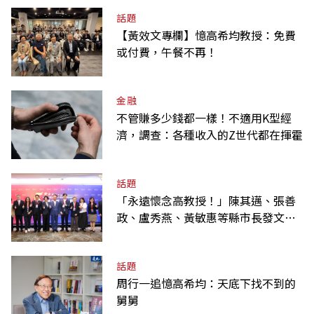
話題
【黃效文專欄】憶高希均教授：免費
或付費，午餐不再！
金融
不管賺多少錢都一樣！不適用K型經
濟，調查：各種收入的Z世代都在揮霍
話題
「永遠懷念高教授！」陳其邁、張善
政、盧秀燕、黃敏惠等縣市長發文弔
唁高希均
話題
周行一追憶高希均：天底下找不到的
舅舅