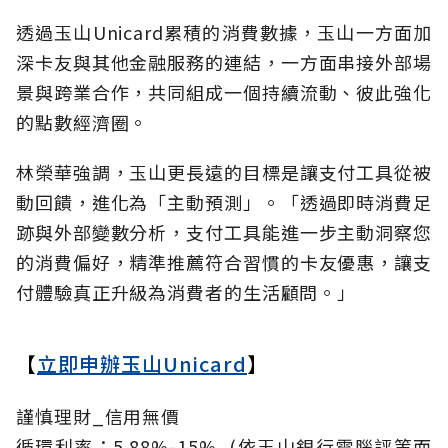
透過玉山Unicard累積的消費數據，玉山一方面加
深卡友與其他金融服務的連結，一方面串接外部場
景與跨業合作，共同組成一個持續流動、彼此強化
的點數經濟圈。
林榮華強調，玉山更長遠的目標是讓支付工具從被
動回饋，進化為「主動預測」。「透過即時消費足
跡與外部變數分析，支付工具能進一步主動洞察您
的消費偏好，精準推薦符合習慣的卡友優惠，讓支
付體驗真正升級為消費者的生活顧問。」
【
立即申辦玉山Unicard
】
謹慎理財_信用無價
循環利率：5.88%-15%_(依玉山銀行電腦評等而