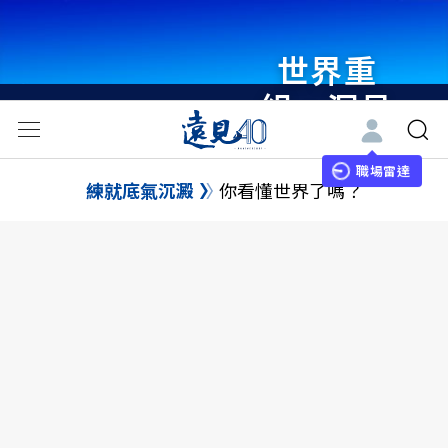
世界重
組・洞見
未來 與
世界領袖
職場雷達
練就底氣沉澱
你看懂世界了嗎？
同行