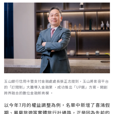
玉山銀行信用卡暨支付金融處處長張正志提到，玉山將影音平台
的「訂閱制」大膽導入金融業 ，成功推出「UP選」方案，開創
跨界融合的數位金融新商模 。
以今年7月的權益調整為例，名單中新增了喜鴻假
期、鳳凰旅遊等實體旅行社通路，正是因為先前的