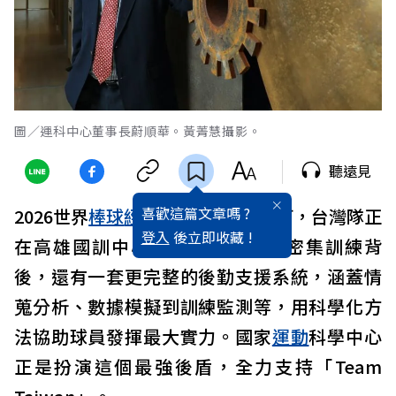
圖／運科中心董事長蔚順華。黃菁慧攝影。
聽遠見
喜歡這篇文章嗎 ?
2026世界
棒球
經典賽
將於3月初開打，台灣隊正
登入
後立即收藏 !
在高雄國訓中心積極備戰。但在密集訓練背
後，還有一套更完整的後勤支援系統，涵蓋情
蒐分析、數據模擬到訓練監測等，用科學化方
法協助球員發揮最大實力。國家
運動
科學中心
正是扮演這個最強後盾，全力支持「Team