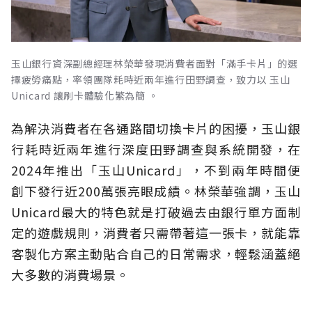
玉山銀行資深副總經理林榮華發現消費者面對「滿手卡片」的選
擇疲勞痛點，率領團隊耗時近兩年進行田野調查，致力以 玉山
Unicard 讓刷卡體驗化繁為簡 。
為解決消費者在各通路間切換卡片的困擾，玉山銀
行耗時近兩年進行深度田野調查與系統開發，在
2024年推出「玉山Unicard」，不到兩年時間便
創下發行近200萬張亮眼成績。林榮華強調，玉山
Unicard最大的特色就是打破過去由銀行單方面制
定的遊戲規則，消費者只需帶著這一張卡，就能靠
客製化方案主動貼合自己的日常需求，輕鬆涵蓋絕
大多數的消費場景。