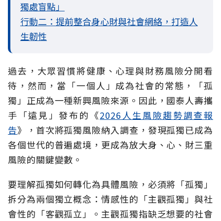
獨處盲點」
行動二：提前整合身心財與社會網絡，打造人
生韌性
過去，大眾習慣將健康、心理與財務風險分開看
待，然而，當「一個人」成為社會的常態，「孤
獨」正成為一種新興風險來源。因此，國泰人壽攜
手「遠見」發布的《
2026人生風險趨勢調查報
告
》，首次將孤獨風險納入調查，發現孤獨已成為
各個世代的普遍處境，更成為放大身、心、財三重
風險的關鍵變數。
要理解孤獨如何轉化為具體風險，必須將「孤獨」
拆分為兩個獨立概念：情感性的「主觀孤獨」與社
會性的「客觀孤立」。主觀孤獨指缺乏想要的社會