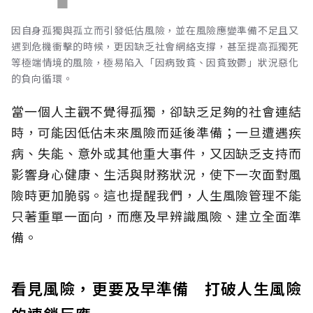
因自身孤獨與孤立而引發低估風險，並在風險應變準備不足且又
遇到危機衝擊的時候，更因缺乏社會網絡支撐，甚至提高孤獨死
等極端情境的風險，極易陷入「因病致貧、因貧致鬱」狀況惡化
的負向循環。
當一個人主觀不覺得孤獨，卻缺乏足夠的社會連結
時，可能因低估未來風險而延後準備；一旦遭遇疾
病、失能、意外或其他重大事件，又因缺乏支持而
影響身心健康、生活與財務狀況，使下一次面對風
險時更加脆弱。這也提醒我們，人生風險管理不能
只著重單一面向，而應及早辨識風險、建立全面準
備。
看見風險，更要及早準備 打破人生風險