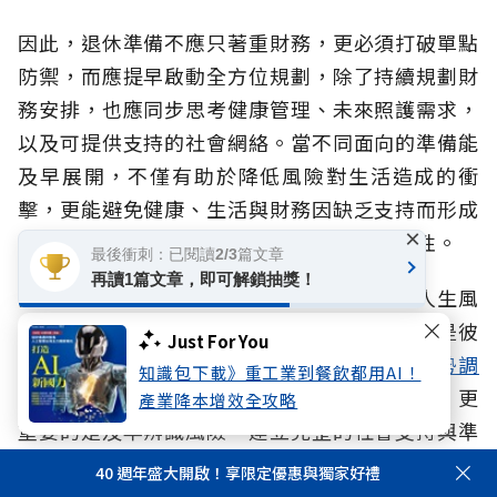
因此，退休準備不應只著重財務，更必須打破單點
防禦，而應提早啟動全方位規劃，除了持續規劃財
務安排，也應同步思考健康管理、未來照護需求，
以及可提供支持的社會網絡。當不同面向的準備能
及早展開，不僅有助於降低風險對生活造成的衝
擊，更能避免健康、生活與財務因缺乏支持而形成
×
連鎖影響，提升面對不同人生階段挑戰的韌性。
最後衝刺：已閱讀2/3篇文章
再讀1篇文章，即可解鎖抽獎！
面對超高齡社會、少子化與家庭結構改變，人生風
險早已不是生理、心理、財務的單一課題，而是彼
Just For You
此交織的整體挑戰。本次《
2026人生風險趨勢調
知識包下載》重工業到餐飲都用AI！
查報告
》提醒我們，除了落實保障與財務規劃，更
產業降本增效全攻略
重要的是及早辨識風險、建立完整的社會支持與準
備能力。當風險意識、退休準備與行動同步提升，
40 週年盛大開啟！享限定優惠與獨家好禮
才能從容因應長壽與突發風險挑戰，真正掌握人生