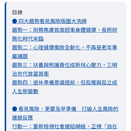
目錄
● 四大趨勢看見風險版圖大洗牌
趨勢一：財務焦慮首度超車身體健康，長照財
務化時代來臨
趨勢二：心理健康風險全齡化，不再是老年專
屬議題
趨勢三：扶養與照護責任成新核心壓力，三明
治世代首當其衝
趨勢四：退休準備意識提前，但孤獨與孤立成
人生新變數
● 看見風險，更要及早準備 打破人生風險的
連鎖反應
行動一：重新檢視社會連結網絡，正視「自在