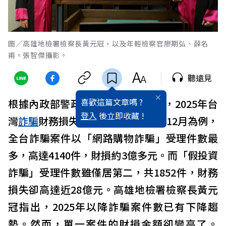
圖／高雄地檢署檢察長黃元冠，以及年輕檢察官廖期弘、薛名
甫。張智傑攝影。
聽遠見
喜歡這篇文章嗎 ?
根據內政部警政署「打詐儀表板」，2025年台
登入
後立即收藏 !
灣
詐騙
財務損失高達近900億元。以12月為例，
全台詐騙案件以「網路購物詐騙」受理件數最
多，高達4140件，財損約3億多元。而「假投資
詐騙」受理件數雖僅居第二，共1852件，財務
損失卻高達近28億元。高雄地檢署檢察長黃元
冠指出，2025年以降詐騙案件數已有下降趨
勢。然而，單一案件的財損金額卻變高了。