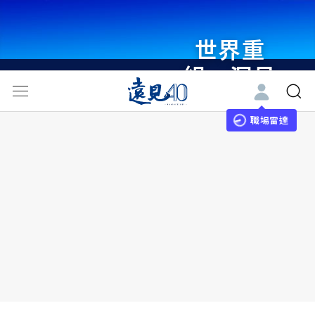
世界重
組・洞見
未來 與
世界領袖
職場雷達
同行