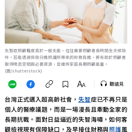
失智症照顧難度高於一般失能，往往需要照顧者長時間全天候陪
伴。若能透過保險分擔照護所帶來的財務負擔，將有助於照顧者
取得喘息空間與必要資源，並維持家庭長期照顧能量。
(圖/shutterstock)
聽遠見
台灣正式邁入超高齡社會，
失智
症已不再只是
個人的醫療議題，而是一場漫長且牽動全家的
長期抗戰。面對日益逼近的失智海嘯，如何客
觀檢視現有保障缺口，及早接住財務與
照護
風