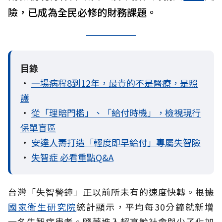
險，已成為全民必修的財務課題。
目錄
•
一場病程8到12年，最貴的不是醫療，是照
護
•
從「理賠門檻」、「給付時機」，檢視現行
保單盲區
•
安達人壽打造「輕度即早給付」專屬失智險
•
失智症 必看重點Q&A
台灣「失智警鐘」正以前所未有的速度快轉。根據
國家衛生研究院
統計顯示，平均每30分鐘就新增
一名失智症患者。隨著進入超高齡社會與少子化加