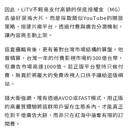
因此，LiTV不輕易支付高額的保底授權金（MG）
去搶好萊塢大片，而是採取類似YouTube的開放
策略，搭建片庫平台，透過付費與廣告分潤機制，
讓內容商主動上架。
這套邏輯背後，更有著對台灣市場結構的算盤。他
曾精算，台灣一年的付費影視市場約300億台幣，
但廣告市場高達1000億。若正版平台堅持只做付
費，無異於將龐大的免費收視人口拱手讓給盜版網
站。
錢大衛強調，唯有透過AVOD或FAST模式，用正版
的高畫質體驗將這群用戶留在生態系內，才能真正
吃到千億廣告大餅，而非只在紅海中搶奪有限的訂
閱費。