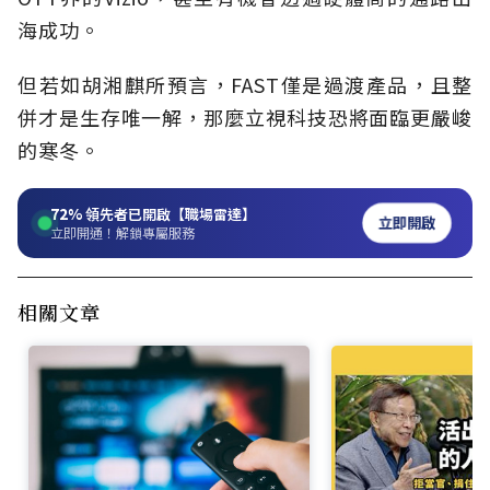
海成功。
但若如胡湘麒所預言，FAST僅是過渡產品，且整
併才是生存唯一解，那麼立視科技恐將面臨更嚴峻
的寒冬。
72%
領先者已開啟【職場雷達】
立即開啟
立即開通！解鎖專屬服務
相關文章