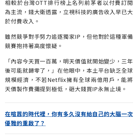
相較於台灣OTT排行榜上名列前茅者以付費訂閱
為主流，錢大衛透露，立視科技的廣告收入早已大
於付費收入。
雖然競爭對手努力追逐獨家IP，但他對於這種軍備
競賽抱持著高度懷疑。
「內容今天買一百萬，明天價值就開始變少，三年
後可能就歸零了，」在他眼中，本土平台缺乏全球
規模經濟，不若Netflix擁有全球兩億用戶，能將
天價製作費攤提到極低，砸大錢買IP永無止境。
在喧囂的時代裡，你有多久沒有給自己的大腦一次
優雅的重啟了？