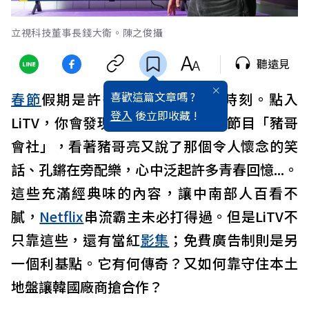
立視科技董事長錢大衛。陳之俊攝
聽遠見
喜歡這篇文章嗎 ?
春節
假期是許多人重溫好節目的時刻。點入
登入
後立即收藏 !
LiTV，你會發現超有歷史感的綜藝節目「豬哥
會社」，看著豬哥亮又說了那個令人懷念的笑
話、孔鏘在旁配樂，心中泛起許多青春回憶...。
這些充滿經典味的內容，讓中南部人百看不
膩，
Netflix
串流霸主未必打得過。但是LiTV不
只靠這些，還有當紅
影集
；免費廣告制則是另
一個利基點。它有何傳奇？又如何靠守住本土
地盤讓韓國廠商搶合作？