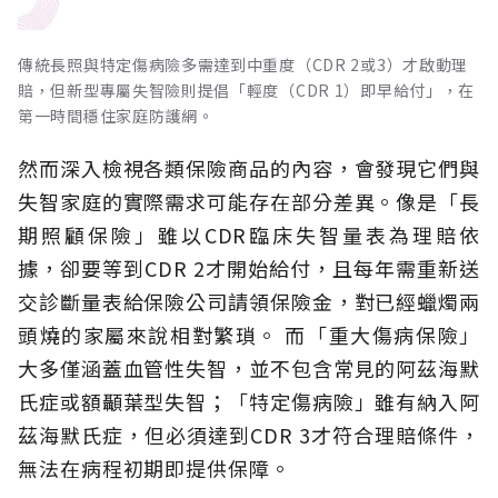
傳統長照與特定傷病險多需達到中重度（CDR 2或3）才啟動理
賠，但新型專屬失智險則提倡「輕度（CDR 1）即早給付」，在
第一時間穩住家庭防護網。
然而深入檢視各類保險商品的內容，會發現它們與
失智家庭的實際需求可能存在部分差異。像是「長
期照顧保險」雖以CDR臨床失智量表為理賠依
據，卻要等到CDR 2才開始給付，且每年需重新送
交診斷量表給保險公司請領保險金，對已經蠟燭兩
頭燒的家屬來說相對繁瑣。
而「重大傷病保險」
大多僅涵蓋血管性失智，並不包含常見的阿茲海默
氏症或額顳葉型失智；「特定傷病險」雖有納入阿
茲海默氏症，但必須達到CDR 3才符合理賠條件，
無法在病程初期即提供保障。