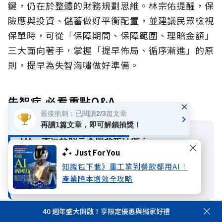
鍵，仍在於整體的財務規劃思維。
林宗佑提醒，保
險應與投資、儲蓄做好平衡配置，並建議民眾檢視
保單時，可從「保障期間、保障範圍、理賠金額」
三大面向著手，掌握「提早佈局、循序漸進」的原
則，提早為失智海嘯做好準備。
失智症 必看重點Q&A
×
最後衝刺：已閱讀2/3篇文章
再讀1篇文章，即可解鎖抽獎！
Q1：失智症的三大前兆是什麼？
A：
失智症的三大前兆包括缺乏病識感、方向
Just For You
感衰退或反覆詢問，以及漸漸無法勝任原本熟
知識包下載》重工業到餐飲都用AI！
產業降本增效全攻略
悉的事物。
40 週年盛大開啟！享限定優惠與獨家好禮
Q2：
失智症患者的平均病程有多長？