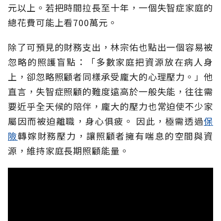
元以上。若把時間拉長至十年，一個失智症家庭的
總花費可能上看700萬元。
除了可預見的財務支出，林宗佑也點出一個容易被
忽略的照護盲點：「多數家庭把資源放在病人身
上，卻忽略照顧者同樣承受龐大的心理壓力。」他
直言，失智症照顧的難度遠高於一般失能，往往需
要近乎全天候的陪伴，龐大的壓力也常迫使不少家
屬因而被迫離職，身心俱疲。
因此，極需透過
保
險
轉嫁財務壓力，讓照顧者擁有喘息的空間與資
源，維持家庭長期照顧能量。