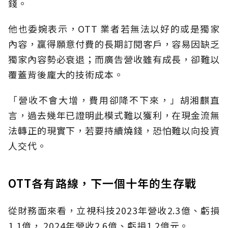
錢。
他也委婉表示，OTT 業者若無法以好的或是獨家
內容，贏得願意付費的長期訂閱客戶，容易因缺乏
獨家內容勢必衰退；而廣告營收雖有成長，卻難以
覆蓋背後龐大的技術成本。
「營收不會大增，費用卻降不下來，」胡湘麒直
言，過去幾年已證明此模式難以獲利，在現金流無
法轉正的現實下，若要持續燒錢，恐怕難以向投資
人交代。
OTT各有路線，下一個十年的生存戰
從財務面來看，立視科技2023年營收2.3億、虧損
1.1億， 2024年營收2.6億、虧損1.2億元。