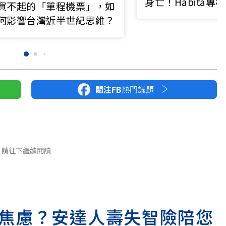
身亡！Habita專
買不起的「單程機票」，如
認：曾要求將營收
何影響台灣近半世紀思維？
關注FB
熱門議題
請往下繼續閱讀
焦慮？安達人壽失智險陪您