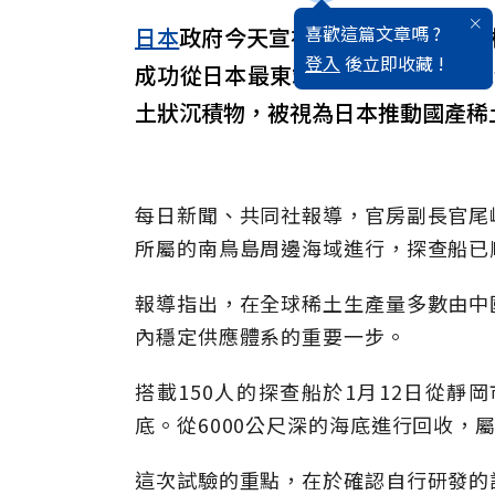
喜歡這篇文章嗎 ?
日本
政府今天宣布，海洋研究開發機構
登入
後立即收藏 !
成功從日本最東端的南鳥島外海、水
土狀沉積物，被視為日本推動國產稀
每日新聞、共同社報導，官房副長官尾
所屬的南鳥島周邊海域進行，探查船已
報導指出，在全球稀土生產量多數由中
內穩定供應體系的重要一步。
搭載150人的探查船於1月12日從靜
底。從6000公尺深的海底進行回收，
這次試驗的重點，在於確認自行研發的