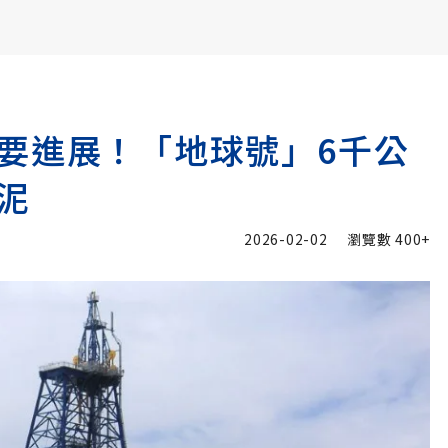
書6選3 特價 3,980 元
要進展！「地球號」6千公
泥
2026-02-02
瀏覽數
400+