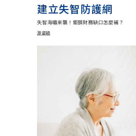
建立失智防護網
失智海嘯來襲！鉅額財務缺口怎麼補？
游姿穎
加入追蹤
游姿穎