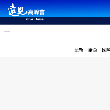
文
最新
最新
話題
國
雜誌目錄
活動
話題
AI
學堂
專題報導
科技
教育
遠見ON AIR
影音
合作