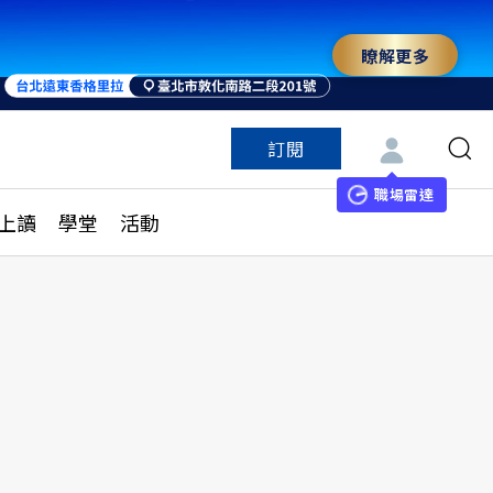
瞭解更多
訂閱
特色頻道
訂閱
見線上讀
ESG遠見
職場雷達
上讀
學堂
活動
多訂閱方案
城市學
刊購買
健康遠見
子報訂閱
華人精英論壇
享知識包
領導影響力學院