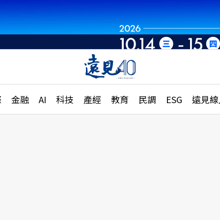
章
特輯
文章
大學升學、職涯攻略
遠
際
金融
AI
科技
產經
教育
民調
ESG
遠見線
國際
更
縣市施政調查全解析
金融
單
民調
產經
電
好享生活
獨
專欄