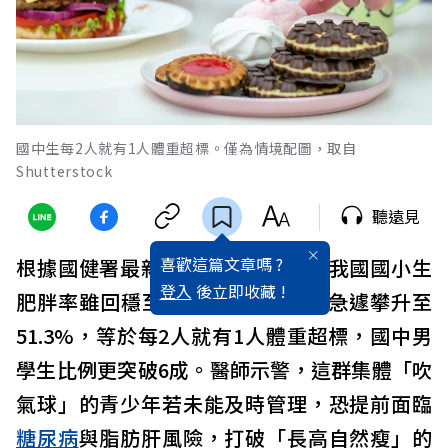
國中生每2人就有1人體重超標。僅為情境配圖，取自
Shutterstock
聽遠見
喜歡這篇文章嗎 ?
根據國健署最新統計，近十年來，我國國小生
登入
後立即收藏 !
肥胖率雖回穩至28.6%，國中生卻急遽攀升至
51.3%，等於每2人就有1人體重超標，國中男
學生比例更突破6成。醫師示警，這群集體「吹
氣球」的青少年若未能及時管理，恐提前面臨
糖尿病
與脂肪肝風險，打破「長高自然瘦」的