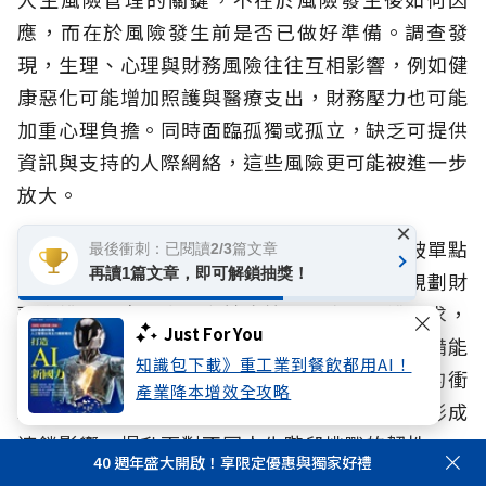
應，而在於風險發生前是否已做好準備。調查發
現，生理、心理與財務風險往往互相影響，例如健
康惡化可能增加照護與醫療支出，財務壓力也可能
加重心理負擔。同時面臨孤獨或孤立，缺乏可提供
資訊與支持的人際網絡，這些風險更可能被進一步
放大。
×
因此，退休準備不應只著重財務，更必須打破單點
最後衝刺：已閱讀2/3篇文章
再讀1篇文章，即可解鎖抽獎！
防禦，而應提早啟動全方位規劃，除了持續規劃財
務安排，也應同步思考健康管理、未來照護需求，
Just For You
以及可提供支持的社會網絡。當不同面向的準備能
知識包下載》重工業到餐飲都用AI！
及早展開，不僅有助於降低風險對生活造成的衝
產業降本增效全攻略
擊，更能避免健康、生活與財務因缺乏支持而形成
連鎖影響，提升面對不同人生階段挑戰的韌性。
40 週年盛大開啟！享限定優惠與獨家好禮