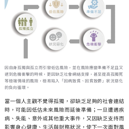
因自身孤獨與孤立而引發低估風險，並在風險應變準備不足且又
遇到危機衝擊的時候，更因缺乏社會網絡支撐，甚至提高孤獨死
等極端情境的風險，極易陷入「因病致貧、因貧致鬱」狀況惡化
的負向循環。
當一個人主觀不覺得孤獨，卻缺乏足夠的社會連結
時，可能因低估未來風險而延後準備；一旦遭遇疾
病、失能、意外或其他重大事件，又因缺乏支持而
影響身心健康、生活與財務狀況，使下一次面對風