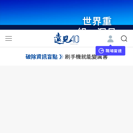
世界重
組・洞見
未來 與
世界領袖
職場雷達
破除資訊盲點
刷手機就能變厲害
同行