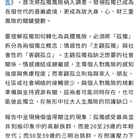
告
》，首次將孤獨風險納入調查，發現孤獨已成為
各個世代的普遍處境，更成為放大身、心、財三重
風險的關鍵變數。
要理解孤獨如何轉化為具體風險，必須將「孤獨」
拆分為兩個獨立概念：情感性的「主觀孤獨」與社
會性的「客觀孤立」。主觀孤獨指缺乏想要的社會
關係、情感連結或歸屬感，主導個人對風險的感知
強度與焦慮程度；而客觀孤立則指與家人、朋友、
社區或社會網絡的接觸很少，與個人對風險的規劃
準備與支持資源有關，這兩者可能同時存在，也可
能彼此獨立，在無形中拉大人生風險的防護缺口。
報告中呈現幾個值得關注的現象：孤獨感受最高並
非刻板印象中的高齡族群，而是20至29歲的年輕
世代；而50至59歲的三明治族群，在照護壓力下