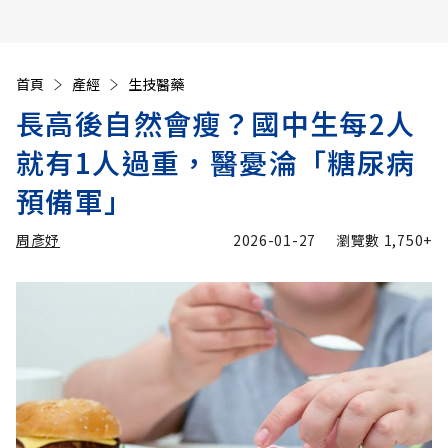
首頁
產經
生技醫藥
長高後自然會瘦？國中生每2人
就有1人過重，醫憂淪「糖尿病
預備軍」
周彥妤
2026-01-27
瀏覽數
1,750+