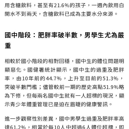
用含糖飲料，甚至有21.6%的孩子，一週內飲用白
開水不到兩天，含糖飲料已成為主要水分來源。
國中階段：肥胖率破半數，男學生尤為嚴
重
相較於國小階段的相對回穩，國中生的體位問題明
顯惡化。國健署統計顯示，國中生的過重及肥胖
率，由10年前的44.7%，上升至目前的51.3%，
突破半數門檻；儘管較前一期的歷史高點51.9%略
為下修，但每兩名國中生就有一人超標的現況，顯
示青少年體重管理已是迫在眉睫的健康警訊。
進一步觀察性別差異，國中男學生過重及肥胖率高
達61.2%，相當於每10人中超過6人體位超標，即