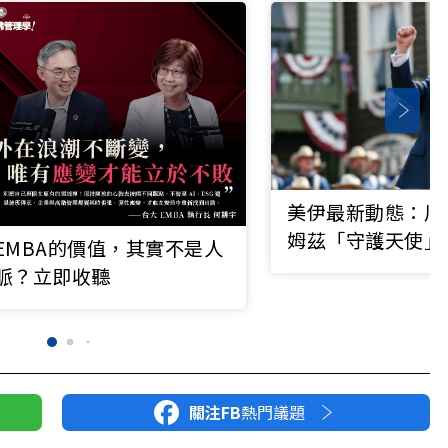
美伊最新動態：川
姆茲「守護天使」
EMBA的價值，其實不是人
20%貨物過路費
脈？立即收聽
關注FB
熱門議題