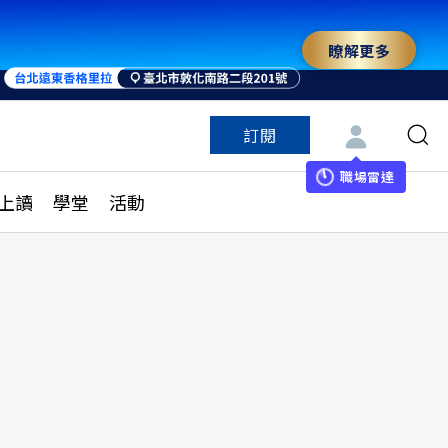
瞭解更多
訂閱
特色頻道
訂閱
見線上讀
ESG遠見
職場雷達
上讀
學堂
活動
多訂閱方案
城市學
刊購買
健康遠見
子報訂閱
華人精英論壇
享知識包
領導影響力學院