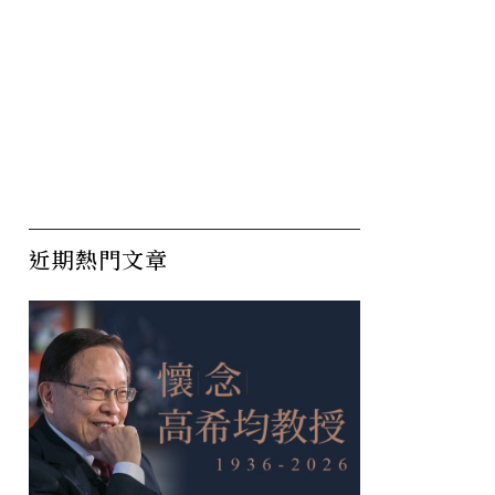
普自封荷
川普對AI關鍵原料下重手！
川
近期熱門文章
，收
多晶矽課徵15％關稅，台
選
灣也適用
為