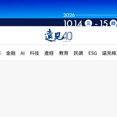
章
特輯
文章
大學升學、職涯攻略
遠
際
金融
AI
科技
產經
教育
民調
ESG
遠見線
國際
更
縣市施政調查全解析
金融
單
民調
產經
電
好享生活
獨
專欄