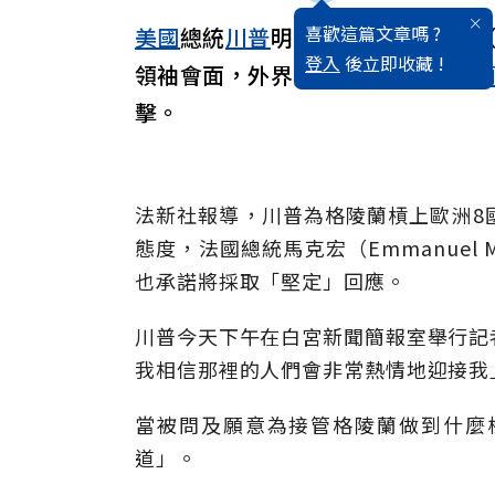
喜歡這篇文章嗎 ?
美國
總統
川普
明天將在
瑞士
達沃斯（
登入
後立即收藏 !
領袖會面，外界關注他有意將
格陵
擊。
法新社報導，川普為格陵蘭槓上歐洲8
態度，法國總統馬克宏（Emmanuel
也承諾將採取「堅定」回應。
川普今天下午在白宮新聞簡報室舉行記
我相信那裡的人們會非常熱情地迎接我
當被問及願意為接管格陵蘭做到什麼
道」。