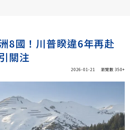
書6選3 特價 3,980 元
洲8國！川普睽違6年再赴
引關注
2026-01-21
瀏覽數
350+