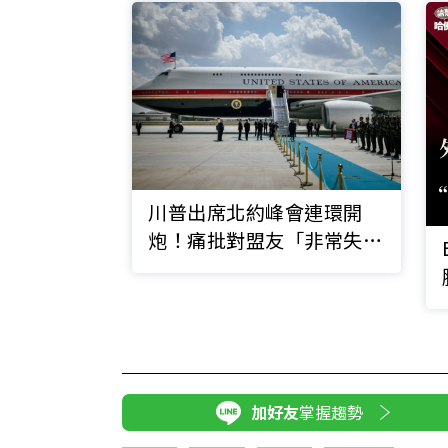
川普出席北約峰會連環開
炮！痛批對盟友「非常失
望」、重提收購格陵蘭
加好友
掌握趨勢