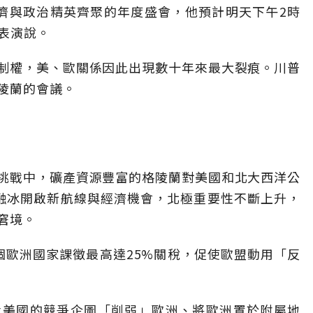
濟與政治精英齊聚的年度盛會，他預計明天下午2時
發表演說。
制權，美、歐關係因此出現數十年來最大裂痕。川普
陵蘭的會議。
挑戰中，礦產資源豐富的格陵蘭對美國和北大西洋公
化融冰開啟新航線與經濟機會，北極重要性不斷上升，
窘境。
個歐洲國家課徵最高達25%關稅，促使歐盟動用「反
責美國的競爭企圖「削弱」歐洲、將歐洲置於附屬地