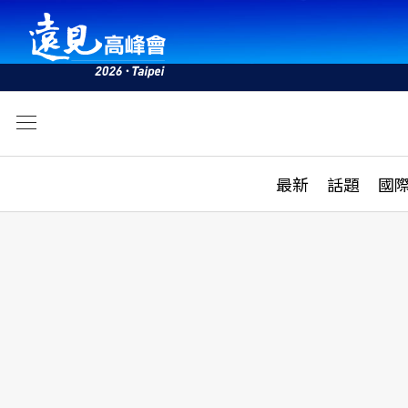
文
最新
最新
話題
國
雜誌目錄
活動
話題
AI
學堂
專題報導
科技
教育
遠見ON AIR
影音
合作