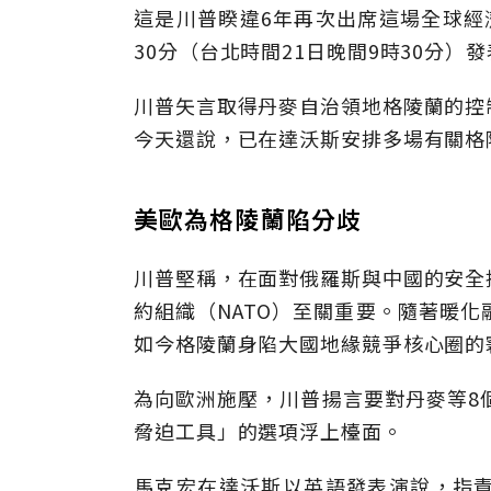
這是川普睽違6年再次出席這場全球經
30分（台北時間21日晚間9時30分）
川普矢言取得丹麥自治領地格陵蘭的控
今天還說，已在達沃斯安排多場有關格
美歐為格陵蘭陷分歧
川普堅稱，在面對俄羅斯與中國的安全
約組織（NATO）至關重要。隨著暖
如今格陵蘭身陷大國地緣競爭核心圈的
為向歐洲施壓，川普揚言要對丹麥等8
脅迫工具」的選項浮上檯面。
馬克宏在達沃斯以英語發表演說，指