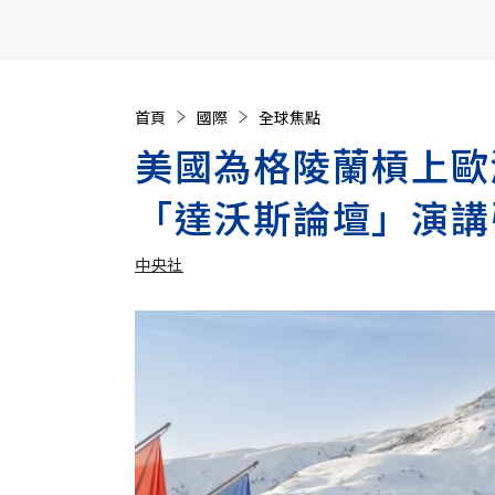
【遠見40週年慶】訂《遠見》贈實用家電3選1+暢銷好
首頁
國際
全球焦點
美國為格陵蘭槓上歐
「達沃斯論壇」演講
中央社
加入追蹤
中央社