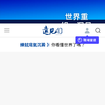
世界重
組・洞見
未來 與
世界領袖
職場雷達
練就底氣沉澱
你看懂世界了嗎？
同行