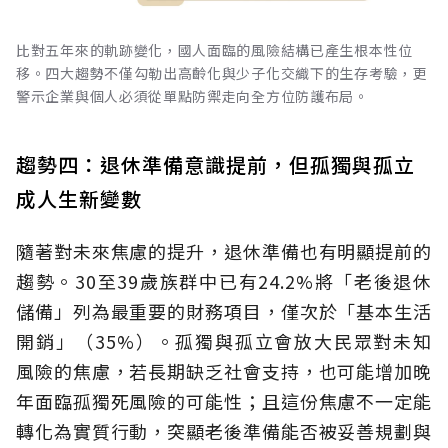
比對五年來的軌跡變化，國人面臨的風險結構已產生根本性位
移。四大趨勢不僅勾勒出高齡化與少子化交織下的生存考驗，更
警示企業與個人必須從單點防禦走向全方位防護布局。
趨勢四：退休準備意識提前，但孤獨與孤立
成人生新變數
隨著對未來焦慮的提升，退休準備也有明顯提前的
趨勢。30至39歲族群中已有24.2%將「老後退休
儲備」列為最重要的財務項目，僅次於「基本生活
開銷」（35%）。孤獨與孤立會放大民眾對未知
風險的焦慮，若長期缺乏社會支持，也可能增加晚
年面臨孤獨死風險的可能性；且這份焦慮不一定能
轉化為實質行動，突顯老後準備能否被妥善規劃與