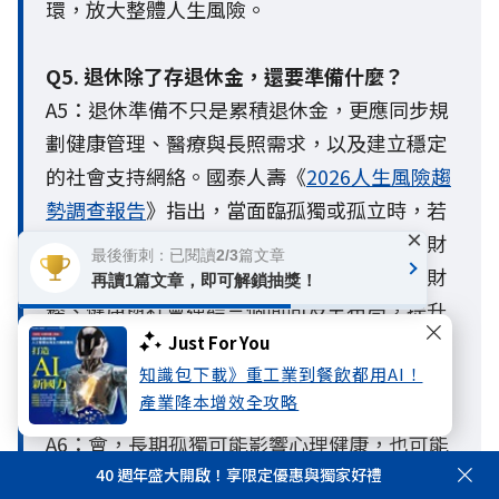
環，放大整體人生風險。
Q5. 退休除了存退休金，還要準備什麼？
A5：退休準備不只是累積退休金，更應同步規
劃健康管理、醫療與長照需求，以及建立穩定
的社會支持網絡。國泰人壽《
2026人生風險趨
勢調查報告
》指出，當面臨孤獨或孤立時，若
×
缺乏完善的準備與支持系統，身體、心理與財
最後衝刺：已閱讀2/3篇文章
務風險都可能被放大。因此，退休準備應從財
再讀1篇文章，即可解鎖抽獎！
務、健康與社會連結三個面向及早布局，提升
面對未來人生風險的韌性。
Just For You
知識包下載》重工業到餐飲都用AI！
產業降本增效全攻略
Q6. 孤獨真的會影響健康嗎？
A6：會，長期孤獨可能影響心理健康，也可能
進一步影響身體健康與生活品質。孤獨與孤立
40 週年盛大開啟！享限定優惠與獨家好禮