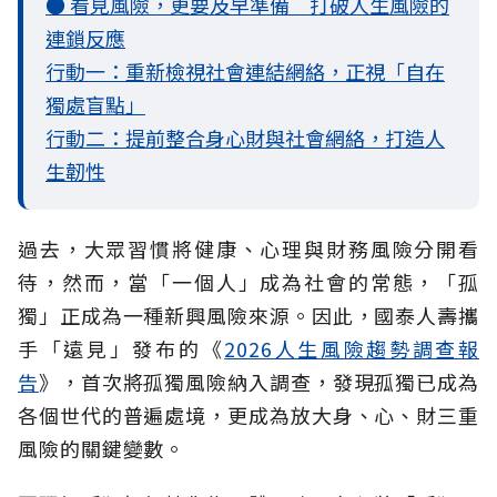
● 看見風險，更要及早準備 打破人生風險的
連鎖反應
行動一：重新檢視社會連結網絡，正視「自在
獨處盲點」
行動二：提前整合身心財與社會網絡，打造人
生韌性
過去，大眾習慣將健康、心理與財務風險分開看
待，然而，當「一個人」成為社會的常態，「孤
獨」正成為一種新興風險來源。因此，國泰人壽攜
手「遠見」發布的《
2026人生風險趨勢調查報
告
》，首次將孤獨風險納入調查，發現孤獨已成為
各個世代的普遍處境，更成為放大身、心、財三重
風險的關鍵變數。