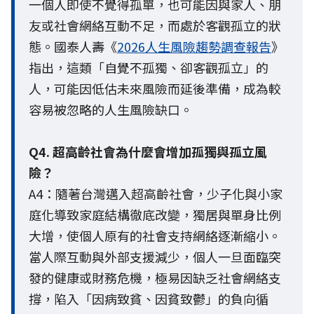
一個人即使不覺得孤單，也可能因與家人、朋
友或社會網絡互動不足，而處於客觀孤立的狀
態。國泰人壽《
2026人生風險趨勢調查報告
》
指出，這類「自覺不孤獨、卻客觀孤立」的
人，可能因低估未來風險而延後準備，成為較
容易被忽略的人生風險缺口。
Q4. 超高齡社會為什麼會增加孤獨與孤立風
險？
A4：隨著台灣邁入超高齡社會，少子化與小家
庭化導致家庭結構徹底改變，獨居與單身比例
大增，使個人原有的社會支持網絡逐漸縮小。
當人際互動與外部支援減少，個人一旦面臨突
發的健康或財務危機，極易因缺乏社會網絡支
撐，陷入「因病致貧、因貧致鬱」的負向循