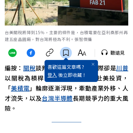
台美關稅將降到15％，主要的條件是，台積電要在亞利桑那州再
建五座晶圓廠，對台灣將極為不利。張智傑攝
聽遠見
喜歡這篇文章嗎 ?
編按：
關稅
談判表面降到15％，實際卻是
川普
登入
後立即收藏 !
以關稅為槓桿，逼出
台積電
加碼赴美投資，
「
美積電
」輪廓逐漸浮現，牽動產業外移、人
才流失，以及
台灣
半導體
長期競爭力的重大風
險。