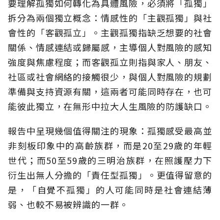
要理解孤獨如何轉化為具體風險，必須將「孤獨」
拆分為兩個獨立概念：情感性的「主觀孤獨」與社
會性的「客觀孤立」。主觀孤獨指缺乏想要的社會
關係、情感連結或歸屬感，主導個人對風險的感知
強度與焦慮程度；而客觀孤立則指與家人、朋友、
社區或社會網絡的接觸很少，與個人對風險的規劃
準備與支持資源有關，這兩者可能同時存在，也可
能彼此獨立，在無形中拉大人生風險的防護缺口。
報告中呈現幾個值得關注的現象：孤獨感受最高並
非刻板印象中的高齡族群，而是20至29歲的年輕
世代；而50至59歲的三明治族群，在照護壓力下
衍生出無人分擔的「責任型孤獨」。更值得留意的
是，「自覺不孤獨」的人可能同時是社會連結薄
弱、也較不易被辨識的一群。