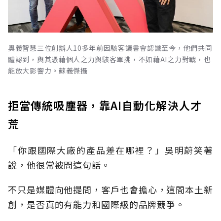
奧義智慧三位創辦人10多年前因駭客讀書會認識至今，他們共同
體認到，與其憑藉個人之力與駭客單挑，不如藉AI之力對戰，也
能放大影響力。蘇義傑攝
拒當傳統吸塵器，靠AI自動化解決人才
荒
「你跟國際大廠的產品差在哪裡？」吳明蔚笑著
說，他很常被問這句話。
不只是媒體向他提問，客戶也會擔心，這間本土新
創，是否真的有能力和國際級的品牌競爭。