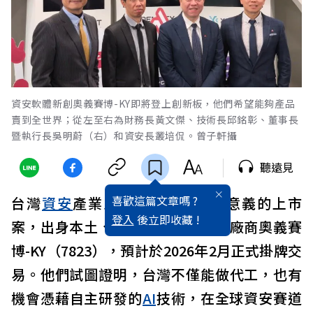
資安軟體新創奧義賽博-KY即將登上創新板，他們希望能夠產品
賣到全世界；從左至右為財務長黃文傑、技術長邱銘彰、董事長
暨執行長吳明蔚（右）和資安長叢培侃。曾子軒攝
聽遠見
喜歡這篇文章嗎 ?
台灣
資安
產業即將迎來具里程碑意義的上市
登入
後立即收藏 !
案，出身本土、由駭客創立的資安廠商奧義賽
博-KY（7823），預計於2026年2月正式掛牌交
易。他們試圖證明，台灣不僅能做代工，也有
機會憑藉自主研發的
AI
技術，在全球資安賽道