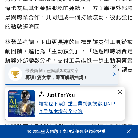
深卡友與其他金融服務的連結，一方面串接外部場
景與跨業合作，共同組成一個持續流動、彼此強化
的點數經濟圈。
林榮華強調，玉山更長遠的目標是讓支付工具從被
動回饋，進化為「主動預測」。「透過即時消費足
跡與外部變數分析，支付工具能進一步主動洞察您
×
的消費偏好，精準推薦符合習慣的卡友優惠，讓支
最後衝刺：已閱讀2/3篇文章
付體驗真正升級為消費者的生活顧問。」
再讀1篇文章，即可解鎖抽獎！
Just For You
【
立即申辦玉山Unicard
】
知識包下載》重工業到餐飲都用AI！
產業降本增效全攻略
謹慎理財_信用無價
循環利率：5.88%-15%_(依玉山銀行電腦評等而
40 週年盛大開啟！享限定優惠與獨家好禮
訂，基準日：2015/09/01)。_預借現金手續費(依