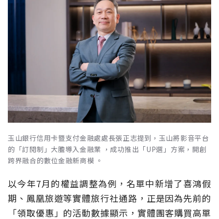
玉山銀行信用卡暨支付金融處處長張正志提到，玉山將影音平台
的「訂閱制」大膽導入金融業 ，成功推出「UP選」方案，開創
跨界融合的數位金融新商模 。
以今年7月的權益調整為例，名單中新增了喜鴻假
期、鳳凰旅遊等實體旅行社通路，正是因為先前的
「領取優惠」的活動數據顯示，實體團客購買高單