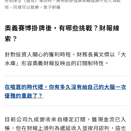
先前接受《遠見》專訪時，吳明蔚便強調奧義強調不用人海戰
術，同樣可以取勝。曾子軒攝
奧義賽博掛牌後，有哪些挑戰？財報線
索？
針對投資人關心的獲利時程，財務長黃文傑以「大
水庫」形容奧義財報反映出的訂閱制特性。
在喧囂的時代裡，你有多久沒有給自己的大腦一次
優雅的重啟了？
目前公司九成營收來自穩定訂閱，雖現金流已入
帳，但在財報上須列為遞延收入並按月認列，這也