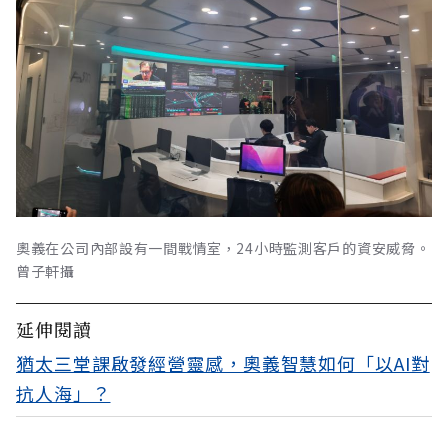
奧義在公司內部設有一間戰情室，24小時監測客戶的資安威脅。
曾子軒攝
延伸閱讀
猶太三堂課啟發經營靈感，奧義智慧如何「以AI對
抗人海」？