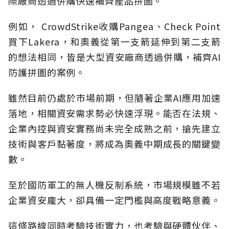
際廠商透過併購快速補齊產品拼圖。
例如， CrowdStrike收購Pangea、Check Point
買下Lakera，和奧義從第一支箭延伸到第二支箭
的想法相同，皆是大型資安廠商透過併購，補齊AI
防護拼圖的案例。
雖然目前仍處於市場前期，但隨著企業AI應用加速
落地，相關資安需求勢必快速浮現。能否在法規、
企業內控與資安實務尚未完全成熟之前，搶先建立
技術與客戶黏著度，將成為奧義中期成長的關鍵變
數。
至於國防軍工的無人機反制系統，市場規模雖不若
企業資安龐大，卻具備一定門檻與高度戰略意義。
這條路線同時考驗技術實力，也考驗與硬體伙伴、