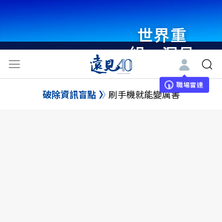
世界重
組・洞見
未來 與
世界領袖
職場雷達
破除資訊盲點
刷手機就能變厲害
同行