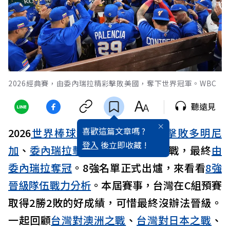
2026經典賽，由委內瑞拉精彩擊敗美國，奪下世界冠軍。WBC
聽遠見
喜歡這篇文章嗎 ?
2026
世界棒球經典賽
，
美國率先擊敗多明尼
登入
後立即收藏 !
加
、
委內瑞拉擊敗義大利
晉級冠軍戰，最終
由
委內瑞拉奪冠
。8強名單正式出爐，來看看
8強
晉級隊伍戰力分析
。本屆賽事，台灣在C組預賽
取得2勝2敗的好成績，可惜最終沒辦法晉級。
一起回顧
台灣對澳洲之戰
、
台灣對日本之戰
、