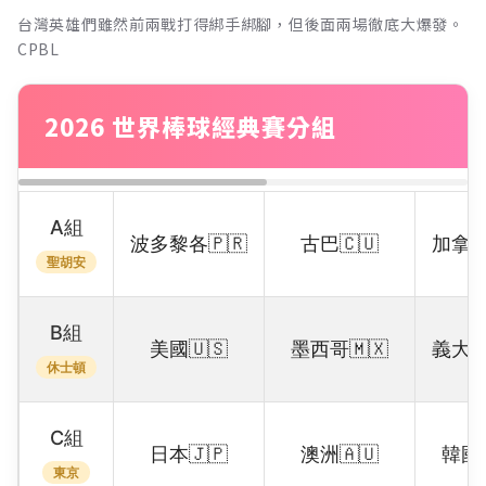
台灣英雄們雖然前兩戰打得綁手綁腳，但後面兩場徹底大爆發。
CPBL
2026 世界棒球經典賽分組
A組
波多黎各🇵🇷
古巴🇨🇺
加拿大
聖胡安
B組
美國🇺🇸
墨西哥🇲🇽
義大利
休士頓
C組
日本🇯🇵
澳洲🇦🇺
韓國
東京