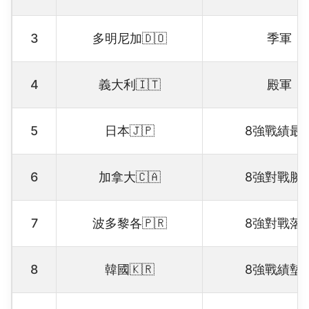
3
多明尼加🇩🇴
季軍
4
義大利🇮🇹
殿軍
5
日本🇯🇵
8強戰績最
6
加拿大🇨🇦
8強對戰勝
7
波多黎各🇵🇷
8強對戰落
8
韓國🇰🇷
8強戰績墊