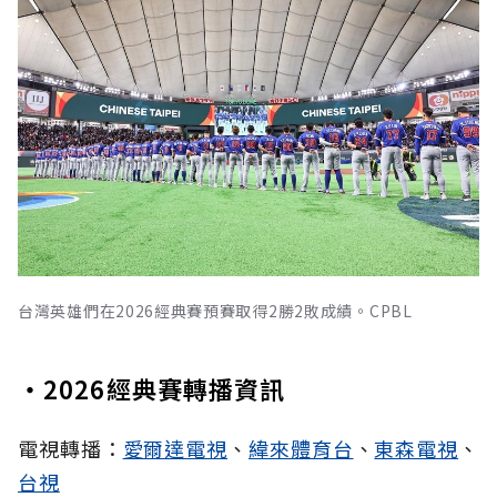
台灣英雄們在2026經典賽預賽取得2勝2敗成績。CPBL
・2026經典賽轉播資訊
電視轉播：
愛爾達電視
、
緯來體育台
、
東森電視
、
台視