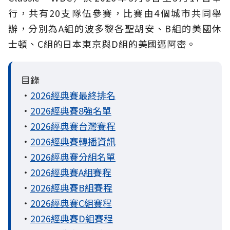
行，共有20支隊伍參賽，比賽由4個城市共同舉
辦，分別為A組的波多黎各聖胡安、B組的美國休
士頓、C組的日本東京與D組的美國邁阿密。
目錄
・
2026經典賽最終排名
・
2026經典賽8強名單
・
2026經典賽台灣賽程
・
2026經典賽轉播資訊
・
2026經典賽分組名單
・
2026經典賽A組賽程
・
2026經典賽B組賽程
・
2026經典賽C組賽程
・
2026經典賽D組賽程