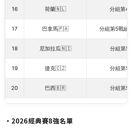
16
荷蘭🇳🇱
分組第4
17
巴拿馬🇵🇦
分組第5戰績
18
尼加拉瓜🇳🇮
分組第5
19
捷克🇨🇿
分組第5
20
巴西🇧🇷
分組第5
・2026經典賽8強名單