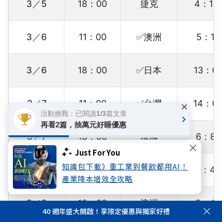
3／5
18：00
捷克
4：11
3／6
11：00
✅澳洲
5：1
3／6
18：00
✅日本
13：0
3／7
11：00
✅台灣
14：0
×
活動挑戰：已閱讀1/3篇文章
再看2篇，抽萬元好睡優惠
3／7
18：00
韓國
6：8
Just For You
知識包下載》重工業到餐飲都用AI！
3／8
11：00
✅台灣
5：4
產業降本增效全攻略
3／8
18：00
澳洲
3：4
40 週年盛大開啟！享限定優惠與獨家好禮