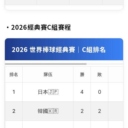
・2026經典賽C組賽程
2026 世界棒球經典賽｜C組排名
排名
隊伍
勝
敗
1
日本🇯🇵
4
0
2
韓國🇰🇷
2
2