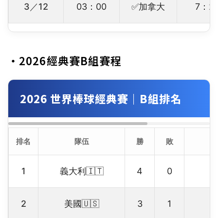
3／12
03：00
✅加拿大
7：2
・2026經典賽B組賽程
2026 世界棒球經典賽｜B組排名
排名
隊伍
勝
敗
1
義大利🇮🇹
4
0
2
美國🇺🇸
3
1