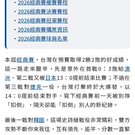
・
2026經典賽複賽賽程
・
2026經典賽決賽賽程
・
2026經典賽冠軍賽程
・
2026經典賽購票資訊
・
2026經典賽球員名單
本屆
經典賽
，台灣在預賽取得2勝2敗的好成績，
這一路走來艱辛，先是意外在首戰0：3敗給
澳
洲
、第二戰又被
日本
13：0提前結束比賽；不過在
第三戰對
捷克
一役，台灣打擊終於大爆發，以
14：0提前結束對手，寫下經典賽前一天被別隊
「扣倒」，隔天卻能「扣倒」別人的新紀錄。
最後一戰對
韓國
，這場史詩級戰役非常精彩，雙方
攻勢不斷你來我往，互有領先、追平、分數一直緊