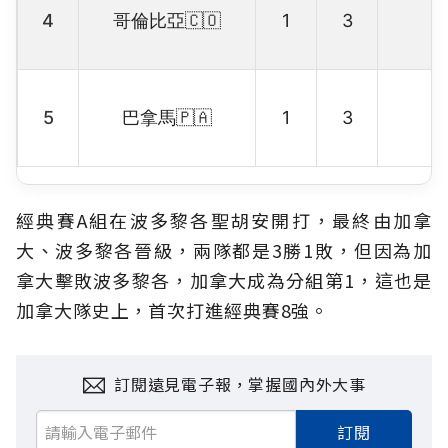
4
哥倫比亞🇨🇴
1
3
5
巴拿馬🇵🇦
1
3
經典賽A組在波多黎各聖胡安開打，最終由加拿
大、波多黎各晉級，兩隊都是3勝1敗，但因為加
拿大擊敗波多黎各，加拿大成為分組第1，這也是
加拿大隊史上，首次打進經典賽8強。
訂閱遠見電子報，掌握國內外大事
訂閱