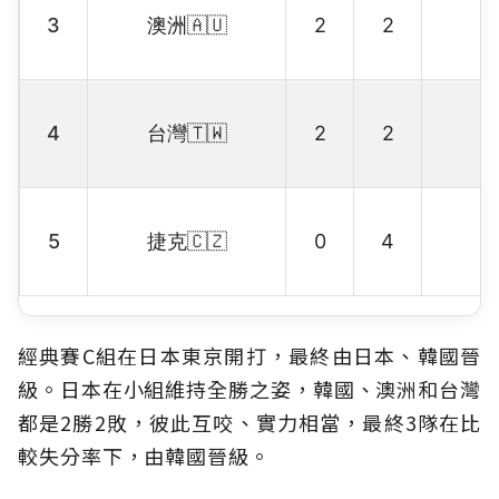
3
澳洲🇦🇺
2
2
4
台灣🇹🇼
2
2
5
捷克🇨🇿
0
4
經典賽C組在日本東京開打，最終由日本、韓國晉
級。日本在小組維持全勝之姿，韓國、澳洲和台灣
都是2勝2敗，彼此互咬、實力相當，最終3隊在比
較失分率下，由韓國晉級。