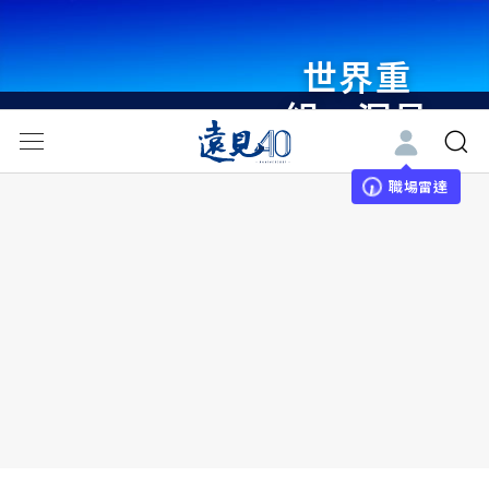
世界重
組・洞見
未來 與
世界領袖
職場雷達
同行