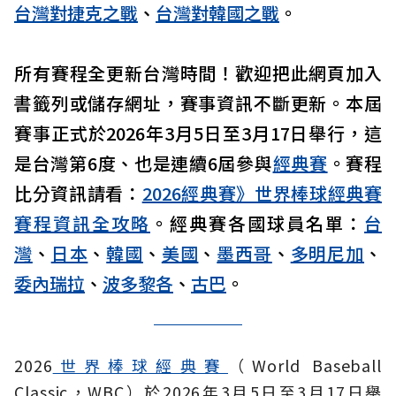
台灣對捷克之戰
、
台灣對韓國之戰
。
所有賽程全更新台灣時間！歡迎把此網頁加入
書籤列或儲存網址，賽事資訊不斷更新。本屆
賽事正式於2026年3月5日至3月17日舉行，這
是台灣第6度、也是連續6屆參與
經典賽
。賽程
比分資訊請看：
2026經典賽》世界棒球經典賽
賽程資訊全攻略
。經典賽各國球員名單：
台
灣
、
日本
、
韓國
、
美國
、
墨西哥
、
多明尼加
、
委內瑞拉
、
波多黎各
、
古巴
。
2026
世界棒球經典賽
（World Baseball
Classic，WBC）於2026年3月5日至3月17日舉