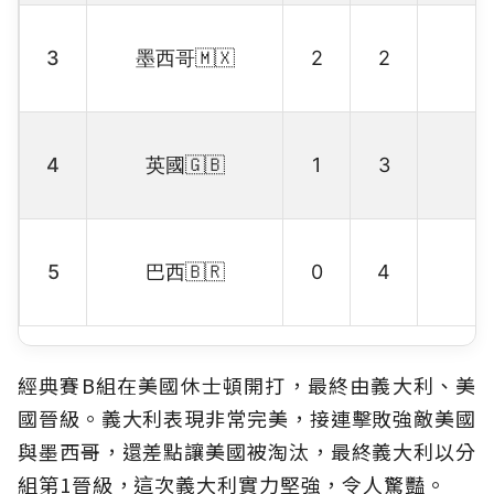
3
墨西哥🇲🇽
2
2
4
英國🇬🇧
1
3
5
巴西🇧🇷
0
4
經典賽B組在美國休士頓開打，最終由義大利、美
國晉級。義大利表現非常完美，接連擊敗強敵美國
與墨西哥，還差點讓美國被淘汰，最終義大利以分
組第1晉級，這次義大利實力堅強，令人驚豔。