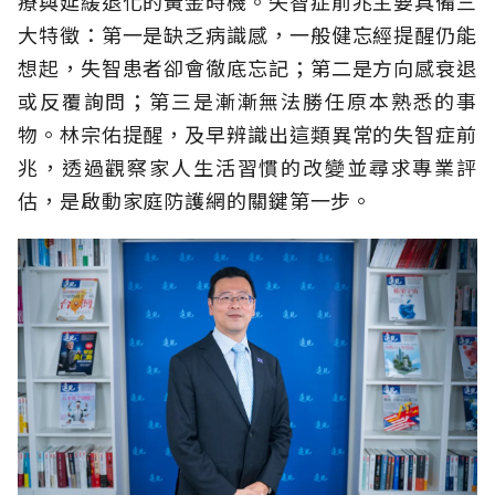
療與延緩退化的黃金時機。失智症前兆主要具備三
大特徵：第一是缺乏病識感，一般健忘經提醒仍能
想起，失智患者卻會徹底忘記；第二是方向感衰退
或反覆詢問；第三是漸漸無法勝任原本熟悉的事
物。林宗佑提醒，及早辨識出這類異常的失智症前
兆，透過觀察家人生活習慣的改變並尋求專業評
估，是啟動家庭防護網的關鍵第一步。