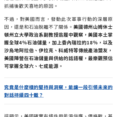
抓捕後歡天喜地的原因。
不過，對美國而言，發動此次軍事行動的深層原
因，還是和石油脫離不了關係。
美國德州山姆休士
頓州立大學政治系副教授翁履中觀察，美國本土掌
握全球4％石油儲量，加上委內瑞拉的18％，以及
沙烏地阿拉伯、伊拉克、科威特等傳統產油盟友，
美國陣營在石油儲量與供給的話語權，最樂觀預估
可掌握全球六、七成能源。
究竟是什麼樣的堅持與洞察，能讓一段引領未來的
對話持續四十載？
這顯示，美國確實有條件用能源供應、價格戰，甚