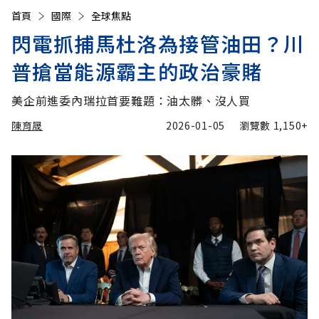
首頁
國際
全球焦點
閃電抓捕馬杜洛為接管油田？川
普搶當能源霸主的政治豪賭
美企前進委內瑞拉首要難題：油太髒、沒人買
陳育晟
2026-01-05
瀏覽數
1,150+