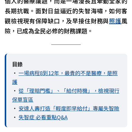
個人的醫療議題，而是一場漫長且牽動全家的
長期抗戰。面對日益逼近的失智海嘯，如何客
觀檢視現有保障缺口，及早接住財務與
照護
風
險，已成為全民必修的財務課題。
目錄
•
一場病程8到12年，最貴的不是醫療，是照
護
•
從「理賠門檻」、「給付時機」，檢視現行
保單盲區
•
安達人壽打造「輕度即早給付」專屬失智險
•
失智症 必看重點Q&A