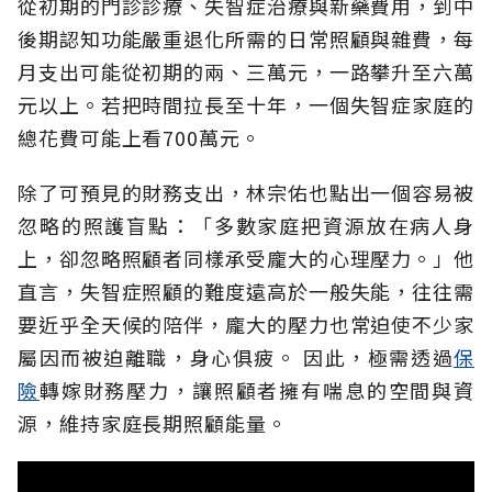
從初期的門診診療、失智症治療與新藥費用，到中
後期認知功能嚴重退化所需的日常照顧與雜費，每
月支出可能從初期的兩、三萬元，一路攀升至六萬
元以上。若把時間拉長至十年，一個失智症家庭的
總花費可能上看700萬元。
除了可預見的財務支出，林宗佑也點出一個容易被
忽略的照護盲點：「多數家庭把資源放在病人身
上，卻忽略照顧者同樣承受龐大的心理壓力。」他
直言，失智症照顧的難度遠高於一般失能，往往需
要近乎全天候的陪伴，龐大的壓力也常迫使不少家
屬因而被迫離職，身心俱疲。
因此，極需透過
保
險
轉嫁財務壓力，讓照顧者擁有喘息的空間與資
源，維持家庭長期照顧能量。