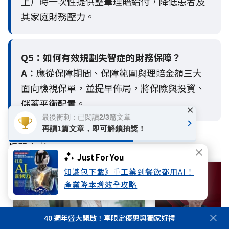
上）時一次性提供整筆理賠給付，降低患者及
其家庭財務壓力。
Q5：
如何有效規劃失智症的財務保障？
A：
應從保障期間、保障範圍與理賠金額三大
面向檢視保單，並提早佈局，將保險與投資、
儲蓄平衡配置。
×
最後衝刺：已閱讀2/3篇文章
再讀1篇文章，即可解鎖抽獎！
相關文章
Just For You
知識包下載》重工業到餐飲都用AI！
產業降本增效全攻略
40 週年盛大開啟！享限定優惠與獨家好禮