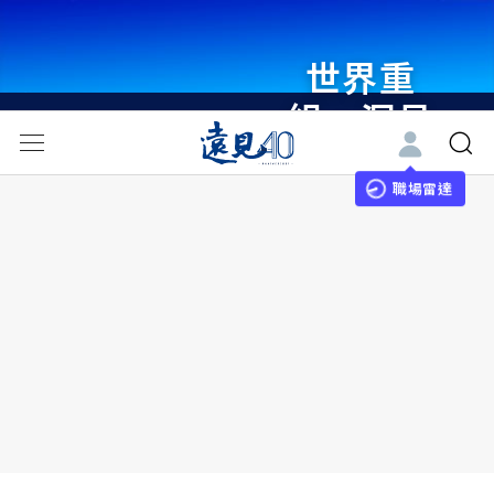
世界重
組・洞見
未來 與
世界領袖
職場雷達
同行