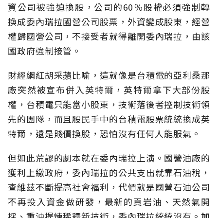
資公司被強迫換股，公司的60％股權必須強制轉
換成委內瑞拉國營公司股票，外資變成股東，經營
權歸國營公司，不接受者就得離開委內瑞拉，由該
國政府強制接管。
財經網紅胡采蘋比喻，這就像是台積電的亞利桑那
廠突然被宣布併入英特爾，英特爾拿下大部份股
權，台積電只能當小股東，技術落後者控制技術領
先的團隊，而且股民手中的台積電股票統統換成英
特爾，還是賤價換股，恐怕沒有任何人能服氣。
但如此荒謬的劇本就在委內瑞拉上演。國營油廠的
獲利上繳政府，委內瑞拉的公共支出就靠石油稅，
查維茲不斷提高社會福利，代價就是國營石油公司
不再投入資金做研發，最新的頁岩油、天然氣開
採、重油提煉稀釋新技術，委內瑞拉統統沒有。
加