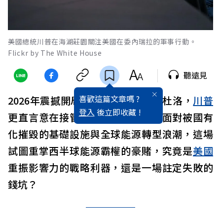
美國總統川普在海湖莊園關注美國在委內瑞拉的軍事行動。
Flickr by The White House
聽遠見
喜歡這篇文章嗎 ?
2026年震撼開局！
美軍
閃電逮捕馬杜洛，
川普
登入
後立即收藏 !
更直言意在接管該國石油。然而，面對被國有
化摧毀的基礎設施與全球能源轉型浪潮，這場
試圖重掌西半球能源霸權的豪賭，究竟是
美國
重振影響力的戰略利器，還是一場註定失敗的
錢坑？