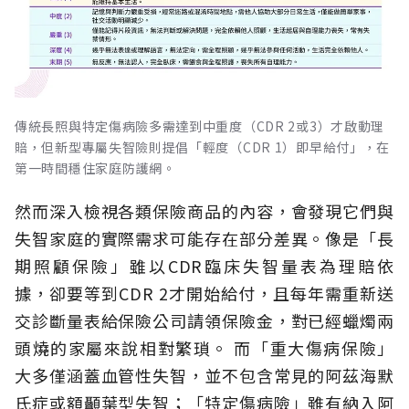
傳統長照與特定傷病險多需達到中重度（CDR 2或3）才啟動理
賠，但新型專屬失智險則提倡「輕度（CDR 1）即早給付」，在
第一時間穩住家庭防護網。
然而深入檢視各類保險商品的內容，會發現它們與
失智家庭的實際需求可能存在部分差異。像是「長
期照顧保險」雖以CDR臨床失智量表為理賠依
據，卻要等到CDR 2才開始給付，且每年需重新送
交診斷量表給保險公司請領保險金，對已經蠟燭兩
頭燒的家屬來說相對繁瑣。
而「重大傷病保險」
大多僅涵蓋血管性失智，並不包含常見的阿茲海默
氏症或額顳葉型失智；「特定傷病險」雖有納入阿