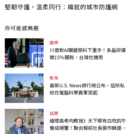
堅韌守護，溫柔同行：織就的城市防護網
你可能感興趣
國際
川普對AI關鍵原料下重手！多晶矽課
徵15％關稅，台灣也適用
教育
最新U.S. News排行榜公布，這所私
校在電腦科學異軍突起
話題
緬懷高希均教授》天下哪有白吃的午
餐成絕響！聯合報前社長張作錦還原