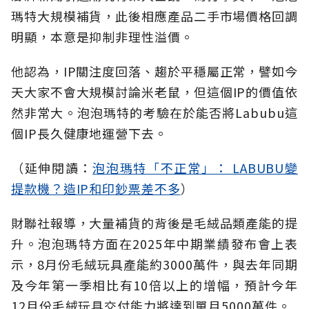
瑪特大規模補貨，此後相應產品二手市場價格回調
明顯，本意是抑制非理性溢價。
他認為，IP關注度回落、趨於平穩屬正常，譬如今
天大家不會大規模討論米老鼠，但這個IP的價值依
然非常大。泡泡瑪特的考驗在於能否將Labubu這
個IP長久健康地運營下去。
（延伸閱讀：
泡泡瑪特「不正常」： LABUBU變
提款機？造IP和印鈔票差不多
）
財聯社報導，大量補貨的背後是毛絨品類產能的提
升。泡泡瑪特方面在2025年中期業績發布會上表
示，8月份毛絨玩具產能約3000萬件，與去年同期
及今年第一季相比有10倍以上的增幅，預計今年
12月份毛絨玩具交付能力將達到單月5000萬件。