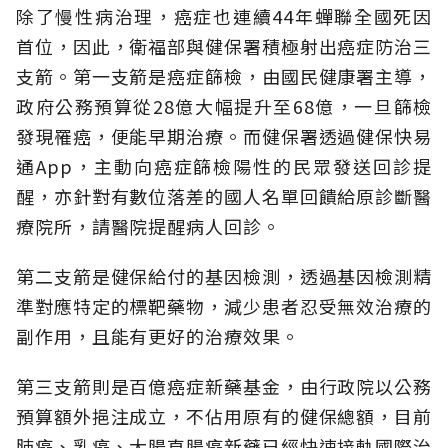
除了慢性病治理，癌症也連續44年蟬聯全國死因
首位，因此，衛福部與健保署積極射出癌症防治三
支箭。第一支箭是癌症篩檢，由國民健康署主導，
政府公務預算從28億大幅提升至68億，一旦篩檢
發現罹癌，便能早期治療。而健保署透過健保快易
通App，主動向癌症篩檢陽性的民眾發送回診提
醒，亦針對有數位落差的國人名單回饋給原診斷醫
療院所，請醫院提醒病人回診。
第二支箭是健保給付的基因檢測，透過基因檢測精
準對應特定的標靶藥物，減少患者忍受無效治療的
副作用，且能有更好的治療效果。
第三支箭則是百億癌症新藥基金，由行政院以公務
預算額外挹注成立，不佔用原有的健保總額，目前
肺癌、乳癌、大腸直腸癌新藥已經快速接軌國際治