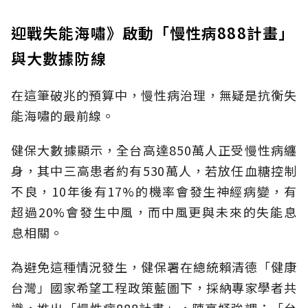
迎戰失能海嘯》啟動「慢性病888計畫」
與大數據防線
在這筆破兆的預算中，慢性病治理，無疑是抗衡失
能海嘯的最前線。
健保大數據顯示，全台高達850萬人正受慢性病纏
身，其中三高患者約有530萬人，若放任血糖控制
不良，10年後有17%的機率會發生神經病變，有
超過20%會發生中風，而中風更與未來的失能息
息相關。
為避免這種情況發生，健保署在總統賴清德「健康
台灣」國家希望工程政策藍圖下，採納專家學者共
識，推出「慢性病888計畫」，陳亮妤強調：「台