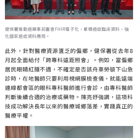
健保署推動癌藥事前審查FHIR電子化，累積癌症臨床資料，強
化國家癌症資料應用。
此外，針對醫療資源匱乏的偏鄉，健保署從去年8
月起全面給付「跨專科遠距照會」。例如，當偏鄉
居民眼睛紅腫不適，不確定是否該舟車勞頓下山急
診時，在地醫師只要利用視網膜檢查儀，就能遠端
連線都會區的眼科專科醫師進行會診，由專科醫師
判斷後續合適的治療或藥物。陳亮妤強調，這項科
技成功解決長年以來的醫療城鄉落差，實踐真正的
醫療平權。