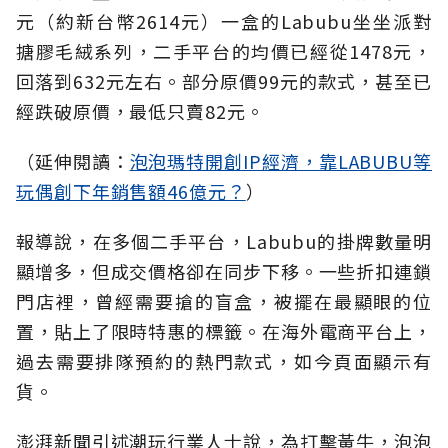
元（約新台幣2614元）一盒的Labubu坐坐派對
搪膠毛絨系列，二手平台的均價已經從1478元，
回落到632元左右。部分原價99元的款式，甚至已
經跌破原價，最低只賣82元。
（延伸閱讀：
泡泡瑪特開創IP經濟，靠LABUBU等
玩偶創下年銷售額46億元？
）
報導說，在多個二手平台，Labubu的掛牌數量明
顯增多，但成交價格卻在同步下移。一些折扣連鎖
門店裡，曾經需要搶的盲盒，被擺在最顯眼的位
置，貼上了限時特惠的標籤。在海外電商平台上，
過去需要排隊預約的熱門款式，如今頁面顯示有
貨。
澎湃新聞引述潮玩行業人士說，為打擊黃牛，泡泡