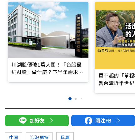
川湖股價破1萬大關！「台股最
純AI股」做什麼？下半年需求續
買不起的「單程機
強
響台灣近半世紀思
加好友
關注FB
中國
泡泡瑪特
玩具