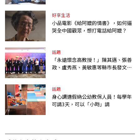
「經典名言」由來
好享生活
小品電影《給阿嬤的情書》，如何逼
哭全中國觀眾，想打電話給阿嬤？
話題
「永遠懷念高教授！」陳其邁、張善
政、盧秀燕、黃敏惠等縣市長發文弔
唁高希均
話題
身心調適假納公幼教保人員！每學年
可請3天，可以「小時」請