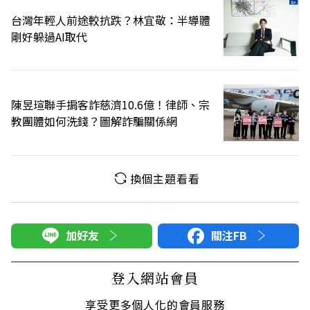
台灣年輕人前途較抗跌？林宜敬：半導體
剛好躲過AI取代
陳昱瑄聯手掮客詐慈濟10.6億！律師、宗
教團體如何洗錢？圖解詐騙關係網
換個主題看看
加好友
關注FB
登入網站會員
享受更多個人化的會員服務