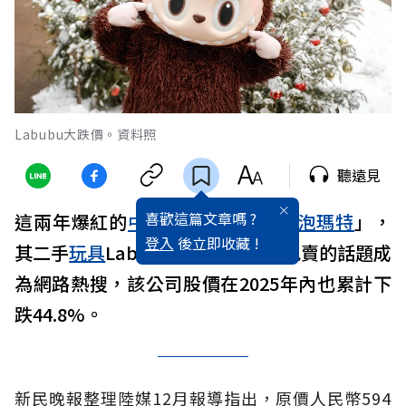
Labubu大跌價。資料照
聽遠見
喜歡這篇文章嗎 ?
這兩年爆紅的
中國
潮玩製造商「
泡泡瑪特
」，
登入
後立即收藏 !
其二手
玩具
Labubu近日遭到五折甩賣的話題成
為網路熱搜，該公司股價在2025年內也累計下
跌44.8%。
新民晚報整理陸媒12月報導指出，原價人民幣594