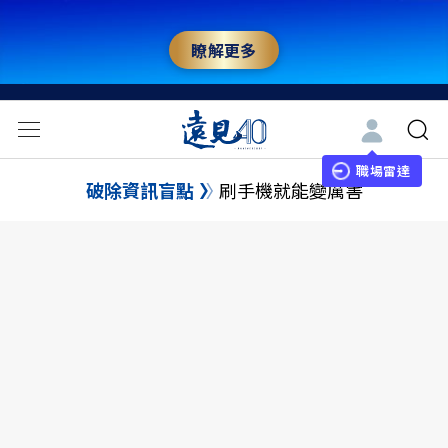
瞭解更多
職場雷達
破除資訊盲點
刷手機就能變厲害