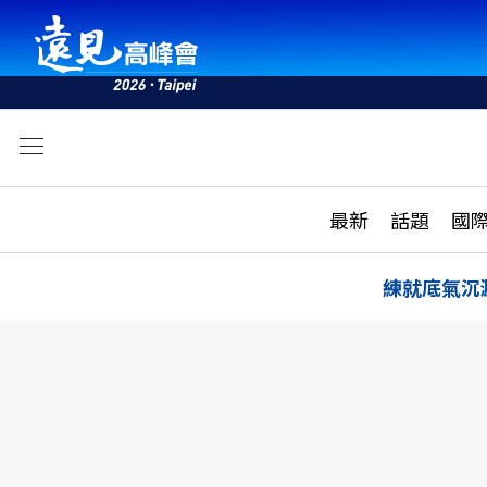
文
最新
最新
話題
國
雜誌目錄
活動
話題
AI
練就底氣沉
學堂
專題報導
科技
教育
遠見ON AIR
影音
合作