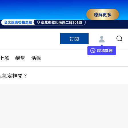
瞭解更多
來 與世界領袖同行
訂閱
特色頻道
訂閱
見線上讀
ESG遠見
職場雷達
上讀
學堂
活動
多訂閱方案
城市學
刊購買
健康遠見
人氣定神閒？
子報訂閱
華人精英論壇
享知識包
領導影響力學院