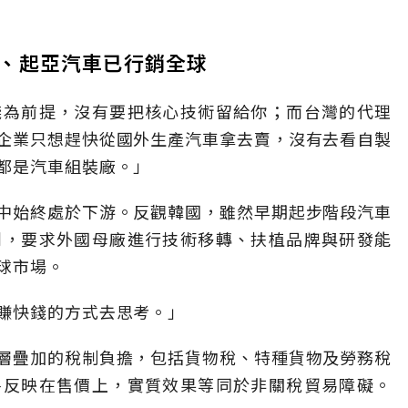
、起亞汽車已行銷全球
錢為前提，沒有要把核心技術留給你；而台灣的代理
企業只想趕快從國外生產汽車拿去賣，沒有去看自製
都是汽車組裝廠。」
中始終處於下游。反觀韓國，雖然早期起步階段汽車
判，要求外國母廠進行技術移轉、扶植品牌與研發能
球市場。
賺快錢的方式去思考。」
層疊加的稅制負擔，包括貨物稅、特種貨物及勞務稅
終反映在售價上，實質效果等同於非關稅貿易障礙。