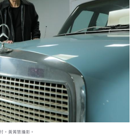
村。黃菁慧攝影。