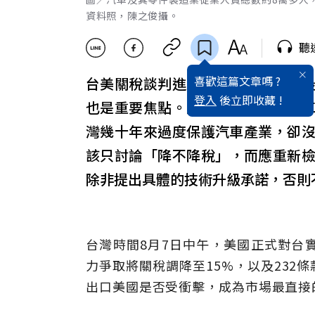
資料照，陳之俊攝。
聽
喜歡這篇文章嗎 ?
台美關稅談判進入最後衝刺，除了
登入
後立即收藏 !
也是重要焦點。對此，中華民國汽
灣幾十年來過度保護汽車產業，卻
該只討論「降不降稅」，而應重新
除非提出具體的技術升級承諾，否則
台灣時間8月7日中午，美國正式對台
力爭取將關稅調降至15%，以及232
出口美國是否受衝擊，成為市場最直接