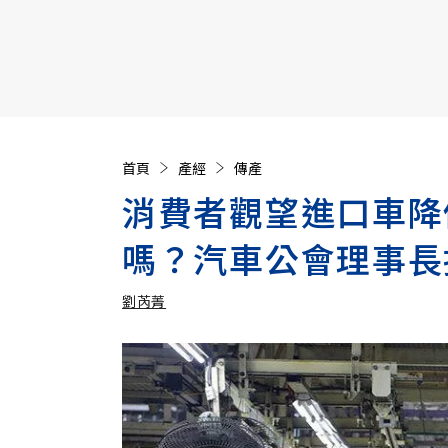
【遠見40週年慶】訂《遠見》贈實用家電3選1+暢銷好
首頁
產經
傳產
消費者觀望進口車降
嗎？汽車公會理事長
劉芮菁
加入追蹤
劉芮菁