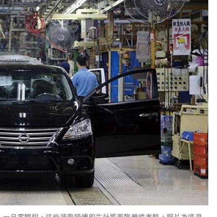
，一旦零關稅，這些造車師傅的生計將面臨嚴峻考驗。照片為遠見