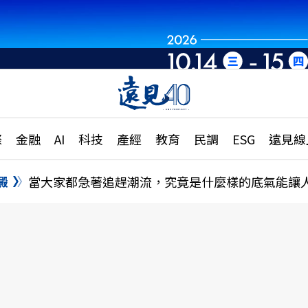
世界重組・洞見未
章
特輯
文章
大學升學、職涯攻略
遠
際
金融
AI
科技
產經
教育
民調
ESG
遠見線
國際
更
縣市施政調查全解析
金融
單
民調
澱
當大家都急著追趕潮流，究竟是什麼樣的底氣能讓
產經
電
好享生活
獨
專欄