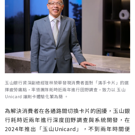
玉山銀行資深副總經理林榮華發現消費者面對「滿手卡片」的選
擇疲勞痛點，率領團隊耗時近兩年進行田野調查，致力以 玉山
Unicard 讓刷卡體驗化繁為簡 。
為解決消費者在各通路間切換卡片的困擾，玉山銀
行耗時近兩年進行深度田野調查與系統開發，在
2024年推出「玉山Unicard」，不到兩年時間便