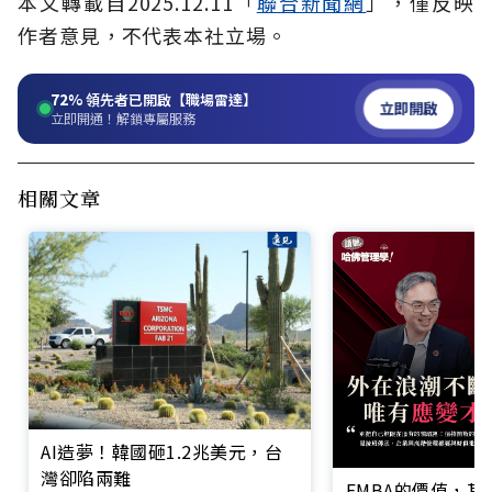
本文轉載自2025.12.11「
聯合新聞網
」，僅反映
作者意見，不代表本社立場。
72%
領先者已開啟【職場雷達】
立即開啟
立即開通！解鎖專屬服務
相關文章
AI造夢！韓國砸1.2兆美元，台
灣卻陷兩難
EMBA的價值，