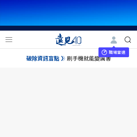
職場雷達
破除資訊盲點
刷手機就能變厲害