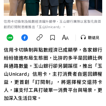
信用卡切換制及點數經濟躍升顯學，玉山銀行團隊以客製化與首
創的訂閱制思維推出「玉山Unicard」。
聽遠見
信用卡切換制與點數經濟已成顯學，各家銀行
紛紛搶進布局生態圈，比拚的多半是回饋比例
與通路數量。玉山銀行卻另闢蹊徑，推出「玉
山Unicard」信用卡，主打消費者自選回饋權
益，更首創「訂閱制」，將選擇權交還持卡
人，讓支付工具打破單一消費平台與場景，更
加深入生活日常。