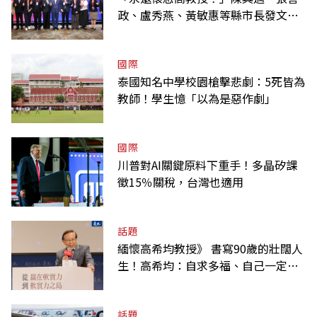
政、盧秀燕、黃敏惠等縣市長發文弔
唁高希均
國際
泰國知名中學校園槍擊悲劇：5死皆為
教師！學生憶「以為是惡作劇」
國際
川普對AI關鍵原料下重手！多晶矽課
徵15％關稅，台灣也適用
話題
緬懷高希均教授》 書寫90歲的壯闊人
生！高希均：自求多福、自己一定要
爭氣
話題