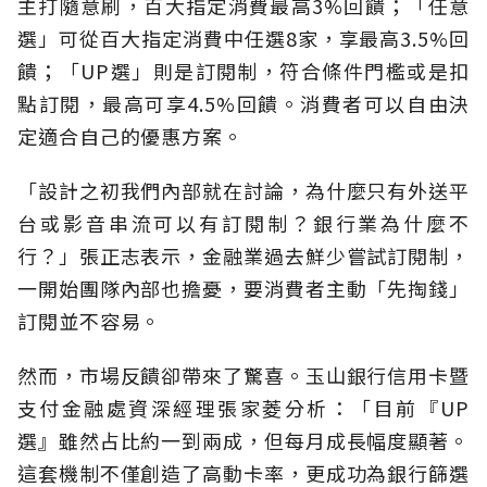
主打隨意刷，百大指定消費最高3%回饋；「任意
選」可從百大指定消費中任選8家，享最高3.5%回
饋；「UP選」則是訂閱制，符合條件門檻或是扣
點訂閱，最高可享4.5%回饋。消費者可以自由決
定適合自己的優惠方案。
「設計之初我們內部就在討論，為什麼只有外送平
台或影音串流可以有訂閱制？銀行業為什麼不
行？」張正志表示，金融業過去鮮少嘗試訂閱制，
一開始團隊內部也擔憂，要消費者主動「先掏錢」
訂閱並不容易。
然而，市場反饋卻帶來了驚喜。玉山銀行信用卡暨
支付金融處資深經理張家菱分析：「目前『UP
選』雖然占比約一到兩成，但每月成長幅度顯著。
這套機制不僅創造了高動卡率，更成功為銀行篩選