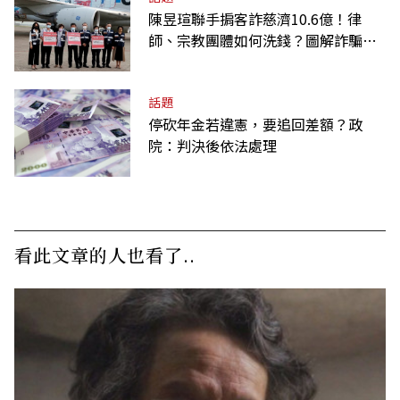
陳昱瑄聯手掮客詐慈濟10.6億！律
師、宗教團體如何洗錢？圖解詐騙關
係網
話題
停砍年金若違憲，要追回差額？政
院：判決後依法處理
看此文章的人也看了..