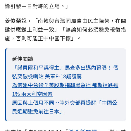
論引發中日對峙的立場。」
姜俊榮說，「南韓與台灣同屬自由民主陣營，在關
鍵供應鏈上利益一致」「無論如何必須避免報復措
施，否則可能正中中國下懷」。
延伸閱讀
「諾貝爾和平獎得主」馬查多出逃內幕曝！ 喬
裝突破檢哨站 美軍F-18疑護駕
為何盤中急殺？美股期指翻黑急挫 那斯達跌逾
1% 兩大利空因素
原因與上個月不同…陸外交部再提醒「中國公
民近期避免前往日本」