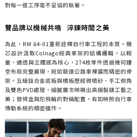
對每一道工序毫不妥協的執著。
雙品牌以機械共鳴 淬鍊時間之美
為此，RM 64-01重新詮釋自行車工程的本質。機
芯設計汲取Colnago經典車架的結構邏輯，以輕
量、通透與立體感為核心，274枚零件透過幾何鏤
空布局完整展現，宛如競速公路車裸露而精密的骨
架。五級鈦合金底板與橋板歷經微噴砂、手工倒角
及雙色PVD處理，細膩層次映襯出高級製錶工藝之
美；發條盒與陀飛輪的對稱配置，有如映照自行車
傳動系統的精密運作。