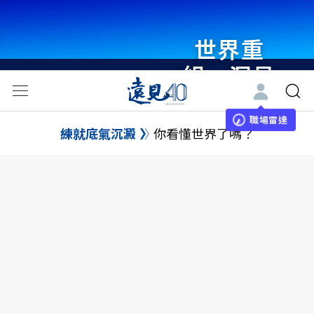
世界重
組・洞見
未來 與
世界領袖
職場雷達
練就底氣沉澱
你看懂世界了嗎？
同行