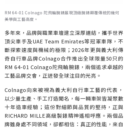
RM 64-01 Colnago 陀飛輪腕錶展現頂級腕錶顛覆傳統的幾何
美學與工藝高度。
多年來，品牌與職業車壇建立深厚連結，攜手世界
頂尖車手及UAE Team Emirates等冠軍車隊，不
斷探索速度與機械的極限；2026年更與義大利傳
奇自行車品牌Colnago合作推出全球限量50只的
RM 64-01 Colnago陀飛輪腕錶，兩個追求卓越的
工藝品牌交會，正迸發全球注目的光亮。
Colnago向來被視為義大利自行車工藝的代表，
以少量生產、手工打造聞名，每一輛車架皆凝聚數
十年造車經驗；這份對細節與品質的堅持，正與
RICHARD MILLE高級製錶精神遙相呼應。兩個品
牌雖身處不同領域，卻都相信：真正的性能，來自