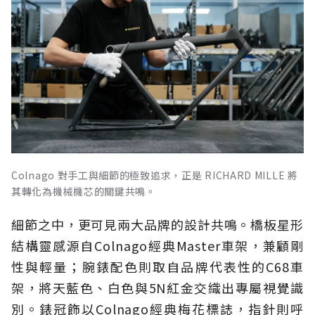
Colnago 對手工與細節的極致追求，正是 RICHARD MILLE 將
其轉化為機械機芯的關鍵共鳴。
細節之中，更可見兩大品牌的設計共鳴。橋板星形
結構靈感源自Colnago經典Master車架，兼顧剛
性與輕量；腕錶配色則取自品牌代表性的C68車
架，將天藍色、白色與5N紅金交織出專屬視覺識
別。錶冠飾以Colnago經典梅花標誌，指針則呼