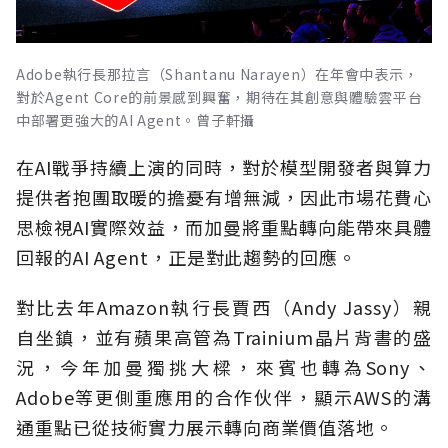
Adobe執行長那拉言（Shantanu Narayen）在年會中表示，
對於Agent Core的前景感到興奮，期待在其創意與體驗雲平台
中部署更強大的AI Agent。曾子軒攝
在AI戰爭持續上演的同時，對於模型開發者與算力
提供者抱團取暖的擔憂有增無減，因此市場花費心
思檢視AI實際效益，而加曼將重點轉向能帶來具體
回報的AI Agent，正是對此趨勢的回應。
對比去年Amazon執行長賈西（Andy Jassy）親
自坐鎮，並有蘋果高管為Trainium晶片背書的盛
況，今年加曼獨挑大樑，來賓也轉為Sony、
Adobe等更側重應用的合作伙伴，顯示AWS的溝
通重點已從技術實力展示轉向商業價值落地。