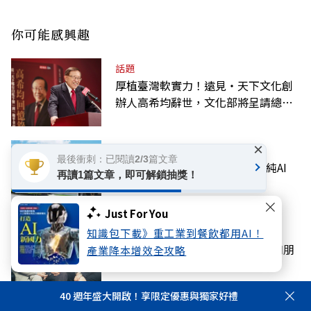
你可能感興趣
話題
厚植臺灣軟實力！遠見‧天下文化創
辦人高希均辭世，文化部將呈請總統
明令褒揚
×
科技
最後衝刺：已閱讀2/3篇文章
川湖股價破1萬大關！「台股最純AI
再讀1篇文章，即可解鎖抽獎！
股」做什麼？下半年需求續強
Just For You
話題
知識包下載》重工業到餐飲都用AI！
張作錦憶別高希均：50年的作者和朋
產業降本增效全攻略
友，再見了！
40 週年盛大開啟！享限定優惠與獨家好禮