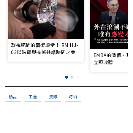
凝視腕間的藝術殿堂！ RM HJ-
02以珠寶與機械共譜時間之美
EMBA的價值，
立即收聽
精品
工藝
腕錶
時尚