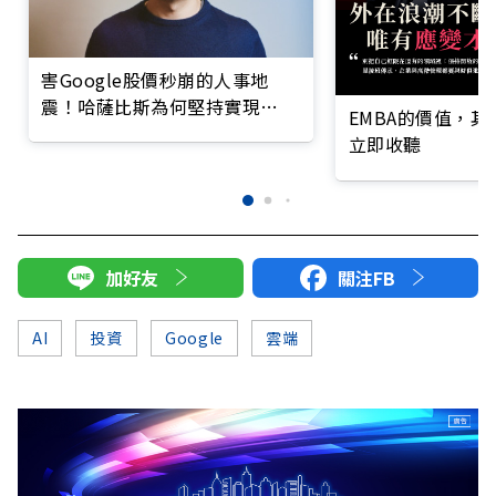
害Google股價秒崩的人事地
震！哈薩比斯為何堅持實現
EMBA的價值，
AGI？
立即收聽
加好友
關注FB
AI
投資
Google
雲端