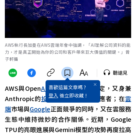
AWS執行長加曼在AWS雲端年會中強調，「AI理解公司資料的能
力，才是真正開始為你的公司和客戶帶來巨大價值的關鍵。」曾
子軒攝
聽遠見
喜歡這篇文章嗎 ?
AWS與Open
AI
因算力合作深度綁定，又身兼
登入
後立即收藏 !
Anthropic的
投資
人與基礎設施供應者；在
雲
端
市場與
Google
正面競爭的同時，又在雲服務
生態中維持微妙的合作關係。近期，Google
TPU的亮眼進展與Gemini模型的攻勢再度拉高