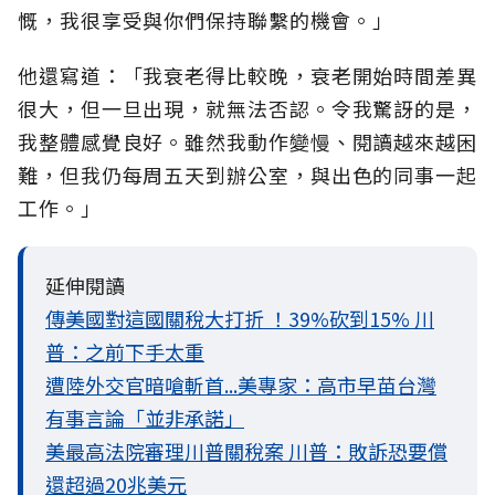
慨，我很享受與你們保持聯繫的機會。」
他還寫道：「我衰老得比較晚，衰老開始時間差異
很大，但一旦出現，就無法否認。令我驚訝的是，
我整體感覺良好。雖然我動作變慢、閱讀越來越困
難，但我仍每周五天到辦公室，與出色的同事一起
工作。」
延伸閱讀
傳美國對這國關稅大打折 ！39%砍到15% 川
普：之前下手太重
遭陸外交官暗嗆斬首...美專家：高市早苗台灣
有事言論「並非承諾」
美最高法院審理川普關稅案 川普：敗訴恐要償
還超過20兆美元