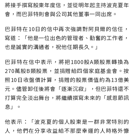
將接手撰寫股東年度信，並從明年起主持波克夏年
會，而巴菲特則會與公司其他董事一同出席。
巴菲特在10日的信中再次強調對阿貝爾的信任，
寫道：「他是一位出色的管理者、勤奮的工作者，
也是誠實的溝通者，祝他任期長久。」
巴菲特在信中表示，將把1800股A類股票轉換為
270萬股B類股票，並捐贈給四個家庭基金會。按
照10日收盤價計算，捐贈的股票價值約為13億美
元。儘管卸任後將會「逐漸沉寂」，但巴菲特還不
打算完全淡出舞台，將繼續撰寫未來的「感恩節訊
息」。
他表示：「波克夏的個人股東是一群非常特別的
人，他們在分享收益給不那麼幸運的人時格外慷