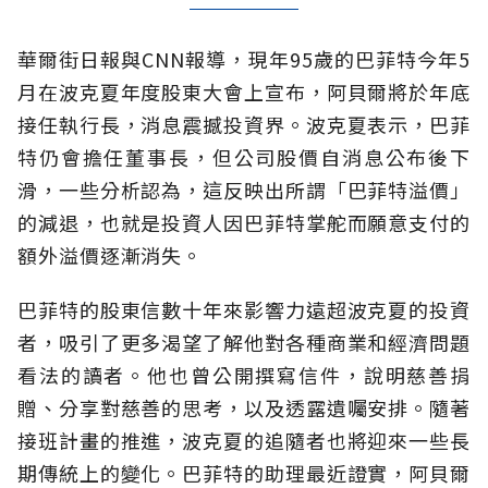
華爾街日報與CNN報導，現年95歲的巴菲特今年5
月在波克夏年度股東大會上宣布，阿貝爾將於年底
接任執行長，消息震撼投資界。波克夏表示，巴菲
特仍會擔任董事長，但公司股價自消息公布後下
滑，一些分析認為，這反映出所謂「巴菲特溢價」
的減退，也就是投資人因巴菲特掌舵而願意支付的
額外溢價逐漸消失。
巴菲特的股東信數十年來影響力遠超波克夏的投資
者，吸引了更多渴望了解他對各種商業和經濟問題
看法的讀者。他也曾公開撰寫信件，說明慈善捐
贈、分享對慈善的思考，以及透露遺囑安排。隨著
接班計畫的推進，波克夏的追隨者也將迎來一些長
期傳統上的變化。巴菲特的助理最近證實，阿貝爾