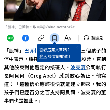
「股神」巴菲特。取自X@ValueInvestorAc
聽遠見
喜歡這篇文章嗎 ?
「股神」
巴菲特
在10日寫給股東及三個孩子的
登入
後立即收藏 !
信中表示，將持續保有公司大量A類股票，直到
其他股東對他選定的接班人、
波克夏
公司執行
長阿貝爾（Greg Abel）感到放心為止。他寫
道：「這種信心應該很快就能建立起來，我的
孩子們已經百分之百支持阿貝爾，波克夏的董
事們也是如此。」