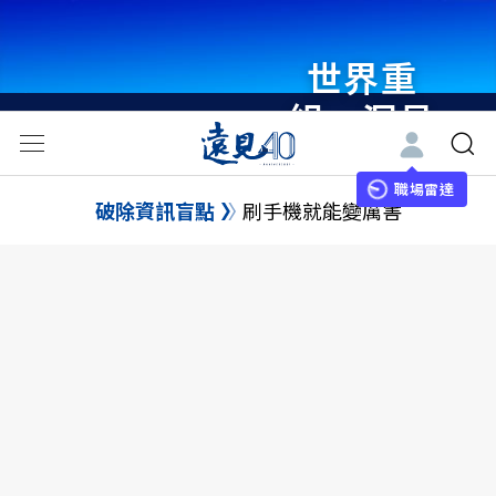
世界重
組・洞見
未來 與
世界領袖
職場雷達
破除資訊盲點
刷手機就能變厲害
同行