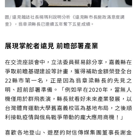
圖/ 遠見雜誌社長楊瑪利說明分析《遠見縣市長施政滿意度調
查》，翁章梁縣長已連續五年奪下五星成績。
展現掌舵者遠見 前瞻部署產業
在交流座談會中，立法委員蔡易餘分享，嘉義縣在
爭取前瞻基礎建設等計畫，獲得補助金額榮登全台
22縣市第一名，正是因為翁章梁縣長的先見之
明、超前部署準備。「例如早在2020年，當無人
機僅用於群飛表演，縣長就看好未來產業發展，以
台灣體育運動大學舊嘉義校區為基地布局，之後順
利接軌疫情與俄烏戰爭帶動的龐大應用商機！」
喜歡各地登山、遊歷的財信傳媒集團董事長謝金