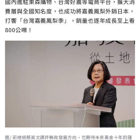
國內進駐東森購物、台灣好農等電商平台，擴大消
費層與全國知名度，也成功將嘉義鳳梨外銷日本，
打響「台灣嘉義鳳梨季」，銷量也逐年成長至上看
800公噸！
圖/ 前總統蔡英文讚許縣政發展方向，也期待未來黃金十年的蓬