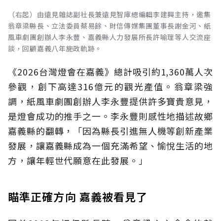
（右起）由遠見雜誌副社長兼遠見智庫總編輯李建興主持，邀集
翁章梁縣長、立法委員蔡易餘、財信傳媒集團董事長謝金河、紙
風車劇團創辦人李永豐、嘉義縣人力發展所長許喻理等人交流座
談，回顧嘉義八年施政軌跡。
《2026台灣燈會在嘉義》總計吸引約1,360萬人次
參觀，創下高達316億元的觀光產值。翁章梁強
調，紙風車劇團創辦人李永豐提供許多寶貴意見，
是燈會成功的推手之一。李永豐則感性地描述故鄉
嘉義縣的翻轉，「因為縣長引進無人機等創新產業
發展，讓嘉義縣成為一個充滿希望、愉悅生活的地
方，讓年輕世代願意在此發展。」
瞄準正確方向 嘉義被看見了