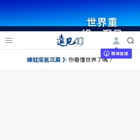
世界重
組・洞見
未來 與
世界領袖
職場雷達
練就底氣沉澱
你看懂世界了嗎？
同行