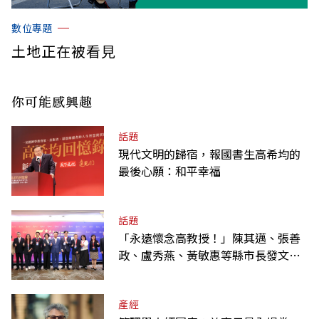
數位專題
土地正在被看見
你可能感興趣
話題
現代文明的歸宿，報國書生高希均的
最後心願：和平幸福
話題
「永遠懷念高教授！」陳其邁、張善
政、盧秀燕、黃敏惠等縣市長發文弔
唁高希均
產經