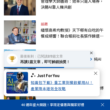
管理學大師圖奇：效率只是入場券，
決勝AI靠人機共創
話題
緬懷高希均教授》天下哪有白吃的午
餐成絕響！聯合報前社長張作錦還原
「經典名言」由來
×
科技
最後衝刺：已閱讀2/3篇文章
川湖股價破1萬大關！「台股最純AI
再讀1篇文章，即可解鎖抽獎！
股」做什麼？下半年需求續強
Just For You
話題
知識包下載》重工業到餐飲都用AI！
高希均回憶錄》曾與波特、奈伊、傅
產業降本增效全攻略
高義三位大師共有的智慧交會
40 週年盛大開啟！享限定優惠與獨家好禮