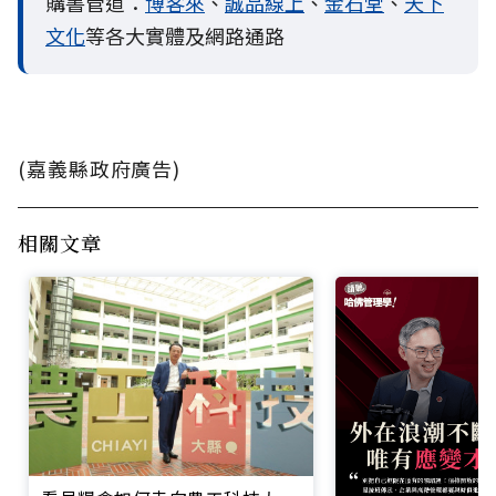
購書管道：
博客來
、
誠品線上
、
金石堂
、
天下
文化
等各大實體及網路通路
(嘉義縣政府廣告)
相關文章