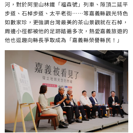
河，對於阿里山林鐵「福森號」列車、隙頂二延平
步道、石棹步道、太平老街……等嘉義縣觀光特色
如數家珍，更強調台灣最美的茶山景觀就在石棹，
周邊小徑都被他的足跡踏遍多次，熱愛嘉義旅遊的
他也逗趣向縣長爭取成為「嘉義縣榮譽縣民！」