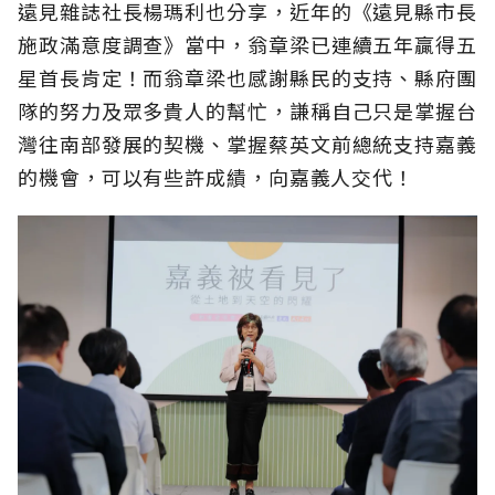
遠見雜誌社長楊瑪利也分享，近年的《遠見縣市長
施政滿意度調查》當中，翁章梁已連續五年贏得五
星首長肯定！而翁章梁也感謝縣民的支持、縣府團
隊的努力及眾多貴人的幫忙，謙稱自己只是掌握台
灣往南部發展的契機、掌握蔡英文前總統支持嘉義
的機會，可以有些許成績，向嘉義人交代！