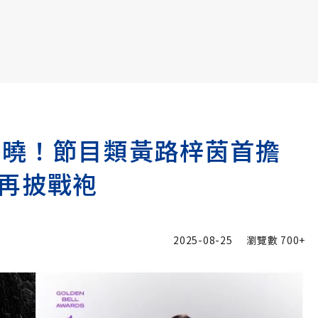
書6選3 特價 3,980 元
揭曉！節目類黃路梓茵首擔
再披戰袍
2025-08-25
瀏覽數
700+