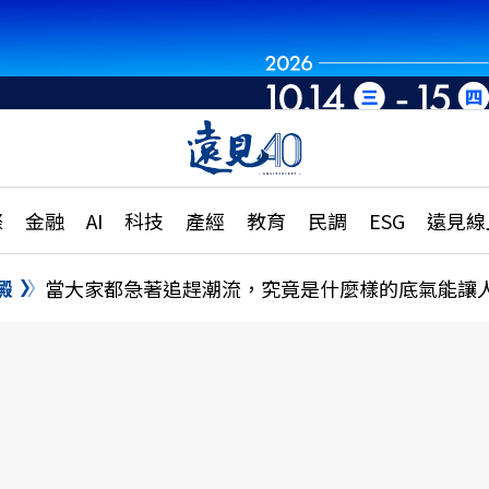
世界重組・洞見未
章
特輯
文章
大學升學、職涯攻略
遠
際
金融
AI
科技
產經
教育
民調
ESG
遠見線
國際
更
縣市施政調查全解析
金融
單
民調
澱
當大家都急著追趕潮流，究竟是什麼樣的底氣能讓
產經
電
好享生活
獨
專欄