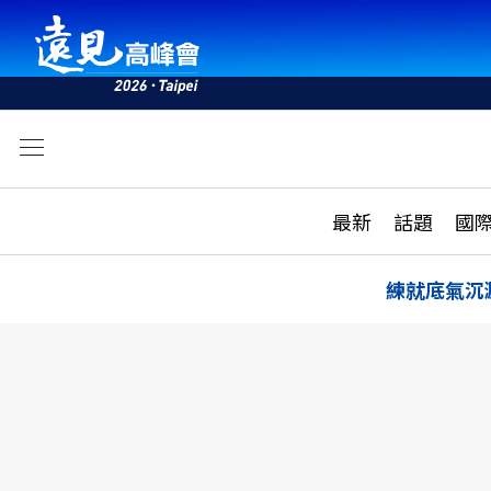
文
最新
最新
話題
國
雜誌目錄
活動
話題
AI
練就底氣沉
學堂
專題報導
科技
教育
遠見ON AIR
影音
合作