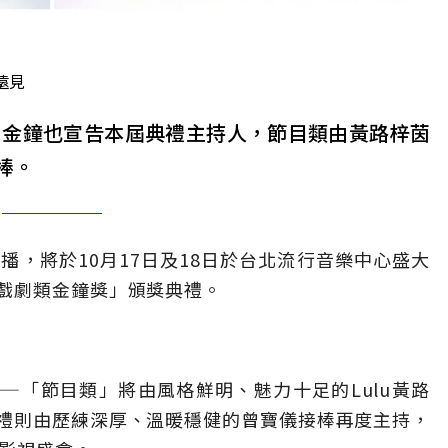
遠見
，金鐘也宣告本屆典禮主持人，節目類由黃路梓茵
棒。
播，將於10月17日及18日於台北流行音樂中心盛大
戲劇類金鐘獎」頒獎典禮。
—「節目類」將由風格鮮明、魅力十足的Lulu黃路
禮則由歷練深厚、溫暖穩健的曾寶儀接棒再度主持，