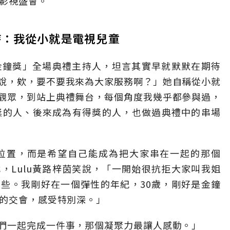
度影視盛會。
持：我從小就是電視兒童
類金鐘獎」全場典禮主持人，坦言其實早就默默在期待
說，欸，要不要我來為大家服務啊？」她自稱從小就
觀眾，到站上典禮舞台，每個角度我幾乎都參與過，
獎的人、後來成為有得獎的人，也做過典禮中的串場
位置，而是希望自己能成為把大家串在一起的那個
，Lulu黃路梓茵笑說，「一開始很抗拒大家叫我姐
些。我剛好在一個彈性的年紀，30歲，剛好是金鐘
代的交會，感受特別深。」
們一起完成一件事，那個凝聚力最讓人感動。」