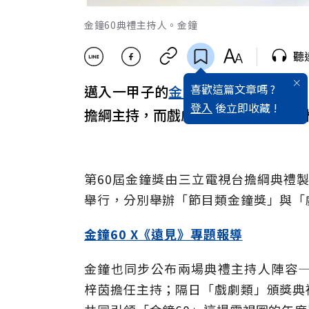
金鐘60典禮主持人。金鐘
聽
喜歡這篇文章嗎 ?
邁入一甲子的
金鐘
60即將盛大登場
登入
後立即收藏 !
擔綱主持，而戲劇類由
曾寶儀
再度接
第60屆金鐘獎由三立電視台擔綱典禮製
舉行，分別舉辦「節目類金鐘獎」與「
金鐘60 X《遠見》專題報導
金鐘也同步公布兩場典禮主持人陣容—
梓茵擔任主持；隔日「戲劇類」頒獎典