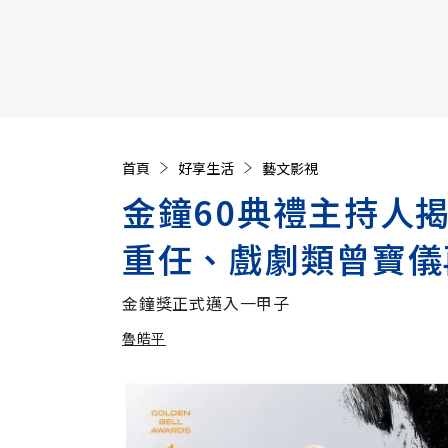
【遠見40週年慶】訂《遠見》贈實用家電3選1+暢銷好
首頁
好享生活
藝文影視
金鐘60典禮主持人
重任、戲劇類曾寶儀
金鐘獎正式邁入一甲子
魯皓平
加入追蹤
魯皓平