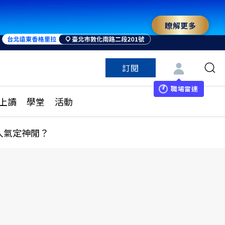
瞭解更多
來 與世界領袖同行
訂閱
特色頻道
訂閱
見線上讀
ESG遠見
職場雷達
上讀
學堂
活動
多訂閱方案
城市學
刊購買
健康遠見
人氣定神閒？
子報訂閱
華人精英論壇
享知識包
領導影響力學院