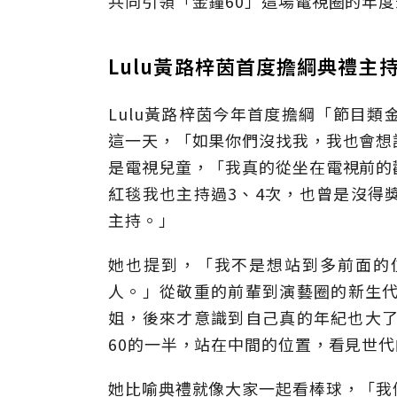
共同引領「金鐘60」這場電視圈的年
Lulu黃路梓茵首度擔綱典禮主
Lulu黃路梓茵今年首度擔綱「節目
這一天，「如果你們沒找我，我也會想
是電視兒童，「我真的從坐在電視前的
紅毯我也主持過3、4次，也曾是沒得
主持。」
她也提到，「我不是想站到多前面的
人。」從敬重的前輩到演藝圈的新生代
姐，後來才意識到自己真的年紀也大了
60的一半，站在中間的位置，看見世
她比喻典禮就像大家一起看棒球，「我