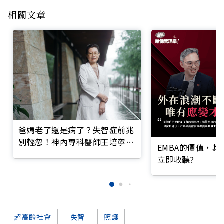
相關文章
爸媽老了還是病了？失智症前兆
別輕忽！神內專科醫師王培寧呼
EMBA的價值，
籲把握大腦黃金期
立即收聽?
超高齡社會
失智
照護