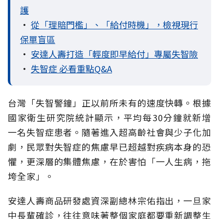
護
•
從「理賠門檻」、「給付時機」，檢視現行
保單盲區
•
安達人壽打造「輕度即早給付」專屬失智險
•
失智症 必看重點Q&A
台灣「失智警鐘」正以前所未有的速度快轉。根據
國家衛生研究院統計顯示，平均每30分鐘就新增
一名失智症患者。隨著進入超高齡社會與少子化加
劇，民眾對失智症的焦慮早已超越對疾病本身的恐
懼，更深層的集體焦慮，在於害怕「一人生病，拖
垮全家」。
安達人壽商品研發處資深副總林宗佑指出，一旦家
中長輩確診，往往意味著整個家庭都要重新調整生