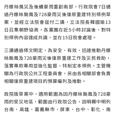
丹娜絲風災及後續豪雨重創南部，行政院會7日通
過丹娜絲颱風及728豪雨災後復原重建特別條例草
案，並經立法院會逕付二讀，立法院長韓國瑜13
日召集朝野協商，各黨團在近5小時討論後，對特
別條例內容達成共識，並在15日院會處理。
三讀通過條文明定，為安全、有效、迅速推動丹娜
絲颱風及728豪雨災後復原重建工作及災民救助，
落實專款專用並強化監督，特制定本條例。主管機
關為行政院公共工程委員會，另由各相關部會負責
相關復原重建項目的預算編列及推動。
政院版草案中，適用範圍為因丹娜絲颱風及728豪
雨的受災地區，範圍由行政院公告，說明欄中明列
台南、高雄、嘉義縣市、屏東、台中、彰化、南