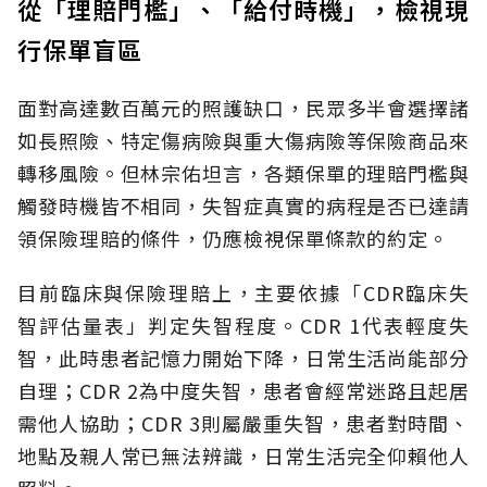
從「理賠門檻」、「給付時機」，檢視現
行保單盲區
面對高達數百萬元的照護缺口，民眾多半會選擇諸
如長照險、特定傷病險與重大傷病險等保險商品來
轉移風險。但林宗佑坦言，各類保單的理賠門檻與
觸發時機皆不相同，失智症真實的病程是否已達請
領保險理賠的條件，仍應檢視保單條款的約定。
目前臨床與保險理賠上，主要依據「CDR臨床失
智評估量表」判定失智程度。CDR 1代表輕度失
智，此時患者記憶力開始下降，日常生活尚能部分
自理；CDR 2為中度失智，患者會經常迷路且起居
需他人協助；CDR 3則屬嚴重失智，患者對時間、
地點及親人常已無法辨識，日常生活完全仰賴他人