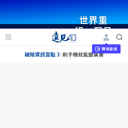
世界重
組・洞見
未來 與
世界領袖
職場雷達
破除資訊盲點
刷手機就能變厲害
同行