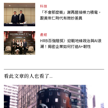
科技
「不會那麼衝」謝再居接棒力積電，
跟黃崇仁時代有微妙差異
產經
HRB百強贈獎〉迎戰地緣政治與AI浪
潮！揭密企業如何打造A+韌性
看此文章的人也看了..