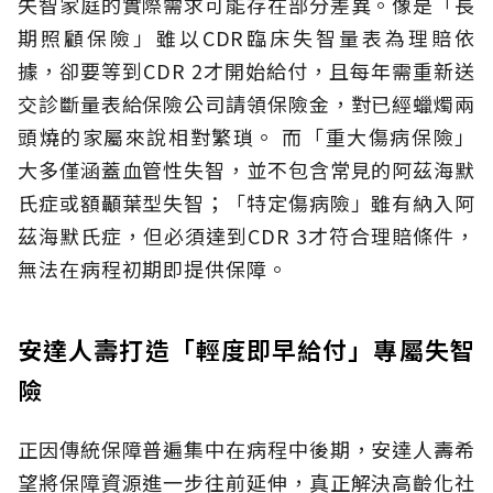
失智家庭的實際需求可能存在部分差異。像是「長
期照顧保險」雖以CDR臨床失智量表為理賠依
據，卻要等到CDR 2才開始給付，且每年需重新送
交診斷量表給保險公司請領保險金，對已經蠟燭兩
頭燒的家屬來說相對繁瑣。
而「重大傷病保險」
大多僅涵蓋血管性失智，並不包含常見的阿茲海默
氏症或額顳葉型失智；「特定傷病險」雖有納入阿
茲海默氏症，但必須達到CDR 3才符合理賠條件，
無法在病程初期即提供保障。
安達人壽打造「輕度即早給付」專屬失智
險
正因傳統保障普遍集中在病程中後期，安達人壽希
望將保障資源進一步往前延伸，真正解決高齡化社