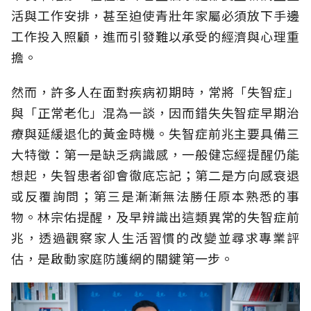
活與工作安排，甚至迫使青壯年家屬必須放下手邊
工作投入照顧，進而引發難以承受的經濟與心理重
擔。
然而，許多人在面對疾病初期時，常將「失智症」
與「正常老化」混為一談，因而錯失失智症早期治
療與延緩退化的黃金時機。失智症前兆主要具備三
大特徵：第一是缺乏病識感，一般健忘經提醒仍能
想起，失智患者卻會徹底忘記；第二是方向感衰退
或反覆詢問；第三是漸漸無法勝任原本熟悉的事
物。林宗佑提醒，及早辨識出這類異常的失智症前
兆，透過觀察家人生活習慣的改變並尋求專業評
估，是啟動家庭防護網的關鍵第一步。