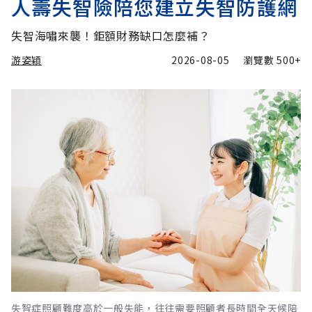
人壽失智險陪您建立失智防護網
失智海嘯來襲！鉅額財務缺口怎麼補？
游姿穎
2026-08-05
瀏覽數
500+
失智症照顧難度高於一般失能，往往需要照顧者長時間全天候陪