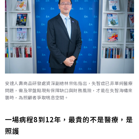
安達人壽商品研發處資深副總林宗佑指出，失智症已非單純醫療
問題，需及早盤點現有保障缺口與財務風險，才能在失智海嘯來
襲時，為照顧者爭取喘息空間。
一場病程8到12年，最貴的不是醫療，是
照護