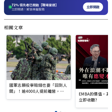
72%
領先者已開啟【職場雷達】
立即開啟
立即開通！解鎖專屬服務
相關文章
國軍志願役寧賠錢也要「回到人
間」！逾4000人提前離營，違
EMBA的價值，
約金逼近10億元
立即收聽?