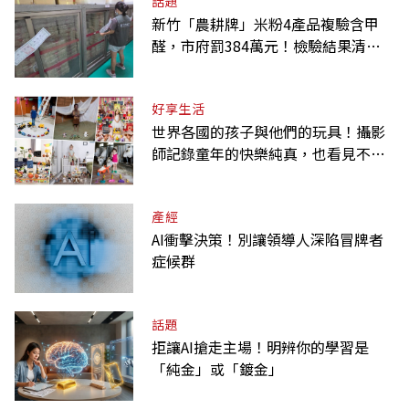
話題
新竹「農耕牌」米粉4產品複驗含甲
醛，市府罰384萬元！檢驗結果清單
一覽
好享生活
世界各國的孩子與他們的玩具！攝影
師記錄童年的快樂純真，也看見不同
背景與文化
產經
AI衝擊決策！別讓領導人深陷冒牌者
症候群
話題
拒讓AI搶走主場！明辨你的學習是
「純金」或「鍍金」