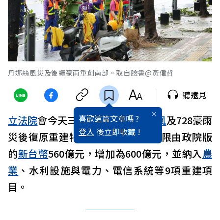
丹娜絲風災及後續豪雨重創南部。取自臉書@黃偉哲
聽遠見
喜歡這篇文章嗎 ?
立法院
會今天三讀通過「丹娜絲
颱風
及728豪雨
登入
後立即收藏 !
災後復原重建特別條例」，經費上限由政院版
的
新台幣
560億元，增加為600億元，並納入
農
業
、水利設施與電力、電信系統等9項重建項
目。