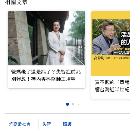
相關文章
爸媽老了還是病了？失智症前兆
別輕忽！神內專科醫師王培寧呼
買不起的「單程機
籲把握大腦黃金期
響台灣近半世紀思
超高齡社會
失智
照護