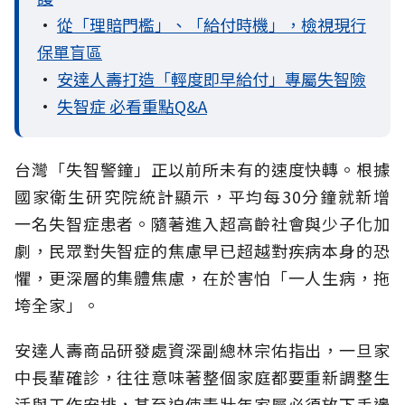
•
從「理賠門檻」、「給付時機」，檢視現行
保單盲區
•
安達人壽打造「輕度即早給付」專屬失智險
•
失智症 必看重點Q&A
台灣「失智警鐘」正以前所未有的速度快轉。根據
國家衛生研究院統計顯示，平均每30分鐘就新增
一名失智症患者。隨著進入超高齡社會與少子化加
劇，民眾對失智症的焦慮早已超越對疾病本身的恐
懼，更深層的集體焦慮，在於害怕「一人生病，拖
垮全家」。
安達人壽商品研發處資深副總林宗佑指出，一旦家
中長輩確診，往往意味著整個家庭都要重新調整生
活與工作安排，甚至迫使青壯年家屬必須放下手邊