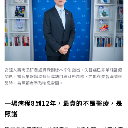
安達人壽商品研發處資深副總林宗佑指出，失智症已非單純醫療
問題，需及早盤點現有保障缺口與財務風險，才能在失智海嘯來
襲時，為照顧者爭取喘息空間。
一場病程8到12年，最貴的不是醫療，是
照護