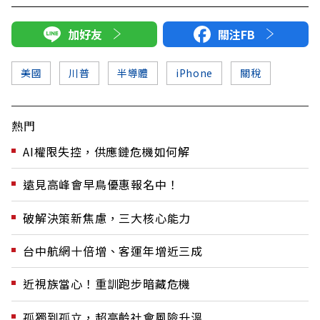
加好友
關注FB
美國
川普
半導體
iPhone
關稅
熱門
AI權限失控，供應鏈危機如何解
遠見高峰會早鳥優惠報名中！
破解決策新焦慮，三大核心能力
台中航網十倍增、客運年增近三成
近視族當心！重訓跑步暗藏危機
孤獨到孤立，超高齡社會風險升溫