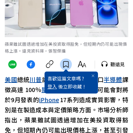
蘋果雖試圖透過增加在美投資取得豁免，但短期內仍可能出現價
格上漲。遠見資料庫，張智傑攝
聽遠見
喜歡這篇文章嗎 ?
美國
總統
川普
計畫，最快下週對進口
半導體
課
登入
後立即收藏 !
徵高達 100％
關稅
。外媒認為，這可能會對將
於9月發表的
iPhone
17系列造成實質影響，特
別是在製造成本與定價策略方面。市場分析師
指出，蘋果雖試圖透過增加在美投資取得豁
免，但短期內仍可能出現價格上漲，甚至引發