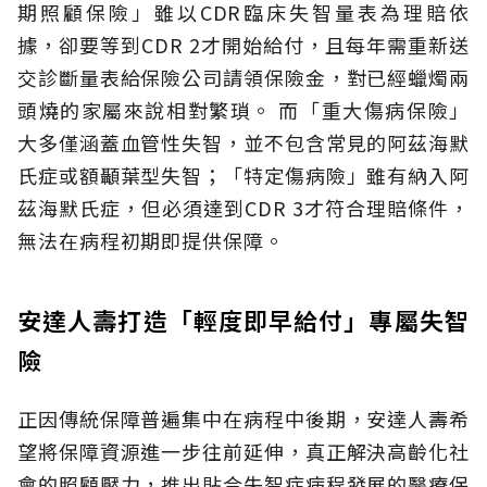
期照顧保險」雖以CDR臨床失智量表為理賠依
據，卻要等到CDR 2才開始給付，且每年需重新送
交診斷量表給保險公司請領保險金，對已經蠟燭兩
頭燒的家屬來說相對繁瑣。
而「重大傷病保險」
大多僅涵蓋血管性失智，並不包含常見的阿茲海默
氏症或額顳葉型失智；「特定傷病險」雖有納入阿
茲海默氏症，但必須達到CDR 3才符合理賠條件，
無法在病程初期即提供保障。
安達人壽打造「輕度即早給付」專屬失智
險
正因傳統保障普遍集中在病程中後期，安達人壽希
望將保障資源進一步往前延伸，真正解決高齡化社
會的照顧壓力，推出貼合失智症病程發展的醫療保