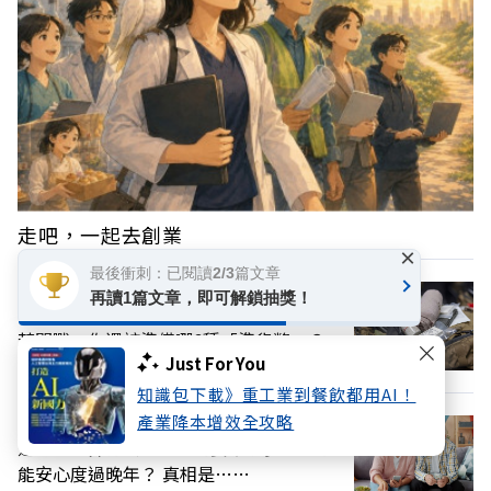
走吧，一起去創業
×
最後衝刺：已閱讀2/3篇文章
再讀1篇文章，即可解鎖抽獎！
斷網、降速，城鎮韌性演習將登場：兩岸
若開戰，你還該準備哪6種「準貨幣」？
Just For You
知識包下載》重工業到餐飲都用AI！
產業降本增效全攻略
退休金計算有公式：你需要準備多少，才
能安心度過晚年？ 真相是……