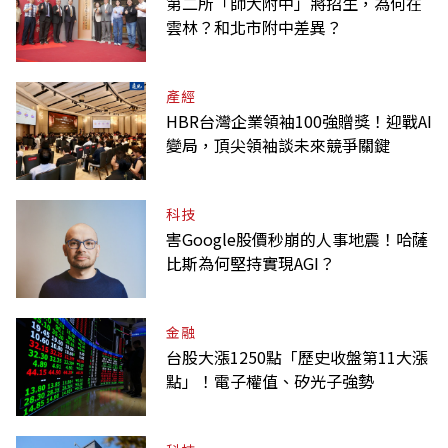
第二所「師大附中」將招生，為何在
雲林？和北市附中差異？
產經
HBR台灣企業領袖100強贈獎！迎戰AI
變局，頂尖領袖談未來競爭關鍵
科技
害Google股價秒崩的人事地震！哈薩
比斯為何堅持實現AGI？
金融
台股大漲1250點「歷史收盤第11大漲
點」！電子權值、矽光子強勢