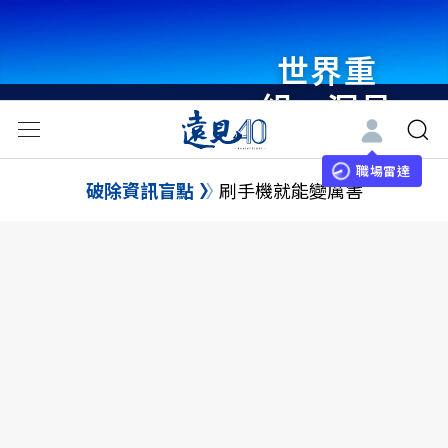
世界重
組・洞見
未來 與
世界領袖
職場雷達
破除資訊盲點
刷手機就能變厲害
同行