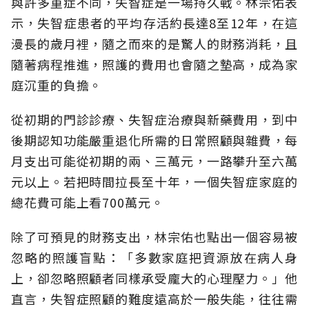
與許多重症不同，失智症是一場持久戰。林宗佑表
示，失智症患者的平均存活約長達8至12年，在這
漫長的歲月裡，隨之而來的是驚人的財務消耗，且
隨著病程推進，照護的費用也會隨之墊高，成為家
庭沉重的負擔。
從初期的門診診療、失智症治療與新藥費用，到中
後期認知功能嚴重退化所需的日常照顧與雜費，每
月支出可能從初期的兩、三萬元，一路攀升至六萬
元以上。若把時間拉長至十年，一個失智症家庭的
總花費可能上看700萬元。
除了可預見的財務支出，林宗佑也點出一個容易被
忽略的照護盲點：「多數家庭把資源放在病人身
上，卻忽略照顧者同樣承受龐大的心理壓力。」他
直言，失智症照顧的難度遠高於一般失能，往往需