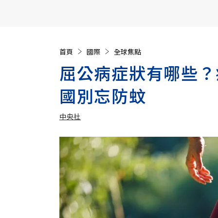
【遠見40週年慶】訂《遠見》贈實用家電3選1+暢銷好
首頁
國際
全球焦點
屈公病症狀有哪些？
國別忘防蚊
中央社
加入追蹤
中央社