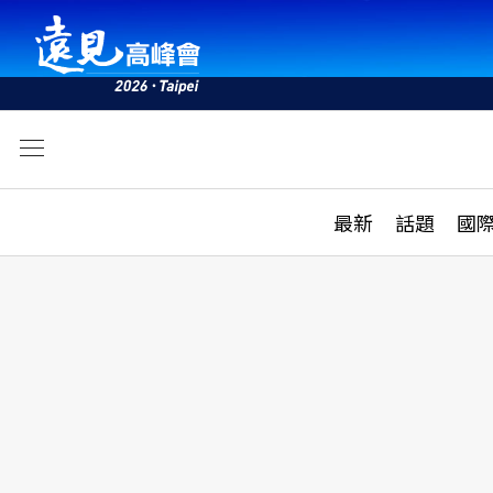
文
最新
最新
話題
國
雜誌目錄
活動
話題
AI
學堂
專題報導
科技
教育
遠見ON AIR
影音
合作