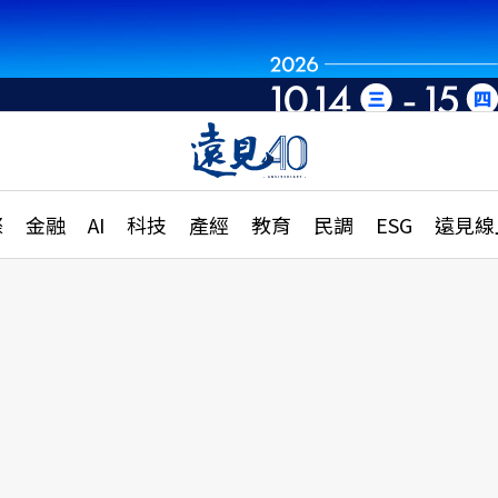
章
特輯
文章
大學升學、職涯攻略
遠
際
金融
AI
科技
產經
教育
民調
ESG
遠見線
國際
更
縣市施政調查全解析
金融
單
民調
產經
電
好享生活
獨
專欄