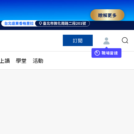
瞭解更多
訂閱
特色頻道
訂閱
見線上讀
ESG遠見
職場雷達
上讀
學堂
活動
多訂閱方案
城市學
刊購買
健康遠見
子報訂閱
華人精英論壇
享知識包
領導影響力學院