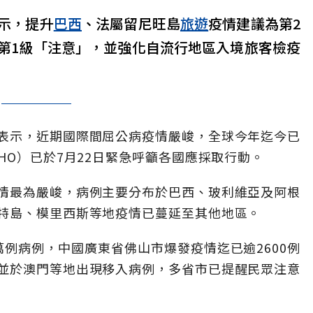
示，提升
巴西
、法屬留尼旺島
旅遊
疫情建議為第2
第1級「注意」，並強化自流行地區入境旅客檢疫
表示，近期國際間屈公病疫情嚴峻，全球今年迄今已
HO）已於7月22日緊急呼籲各國應採取行動。
情最為嚴峻，病例主要分布於巴西、玻利維亞及阿根
特島、模里西斯等地疫情已蔓延至其他地區。
例病例，中國廣東省佛山市爆發疫情迄已逾2600例
並於澳門等地出現移入病例，多省市已提醒民眾注意