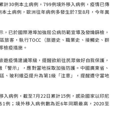
計30例本土病例，799例境外移入病例，疫情已傳
例本土病例，歐洲往年病例多發生於7至8月，今年異
示，已於國際港埠加強屈公病防範宣導及發燒篩檢，
區旅客，執行TOCC（旅遊史、職業史、接觸史、群
等檢疫措施。
旅遊疫情建議等級，提醒欲前往民眾做好自我保護，
級「警示」，應對當地採取加強防護。中國廣東省、
廷、玻利維亞提升為第1級「注意」，提醒遵守當地
入病例，截至7月22日累計15例，感染國家以印尼
1例；境外移入病例數為近6年同期最高，2020至