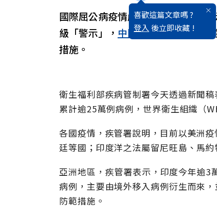
喜歡這篇文章嗎 ?
國際屈公病疫情嚴峻，疾管署今天表
登入
後立即收藏 !
級「警示」，
中國
廣東、
印尼
等則為
措施。
衛生福利部疾病管制署今天透過新聞稿
累計逾25萬例病例，世界衛生組織（W
各國疫情，疾管署說明，目前以美洲疫
廷等國；印度洋之法屬留尼旺島、馬約
亞洲地區，疾管署表示，印度今年逾3萬
病例，主要由境外移入病例衍生而來，
防範措施。