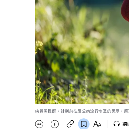
疾管署提醒，計劃前往屈公病流行地區的民眾，應落實
聽