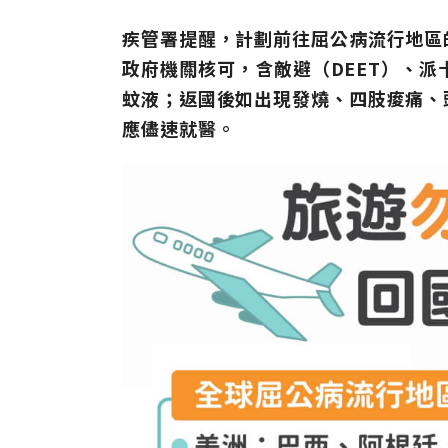
疾管署提醒，計劃前往屈公病流行地區
政府機關核可，含敵避（DEET）、派卡瑞
蚊液；返國後如出現發燒、四肢痠痛、
應儘速就醫。