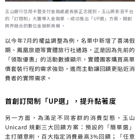
玉山銀行信用卡暨支付金融處處長張正志提到，玉山將影音平台
的「訂閱制」大膽導入金融業 ，成功推出「UP選」方案，開創
跨界融合的數位金融新商模 。
以今年7月的權益調整為例，名單中新增了喜鴻假
期、鳳凰旅遊等實體旅行社通路，正是因為先前的
「領取優惠」的活動數據顯示，實體團客購買高單
價套裝行程的需求強勁，進而主動讓回饋更貼近消
費者的實際需求。
首創訂閱制「UP選」，提升黏著度
另一方面，為滿足不同客群的消費型態，玉山
Unicard 規劃三大回饋方案：預設的「簡單選」
主打隨意刷，百大指定消費最高3%回饋；「任意