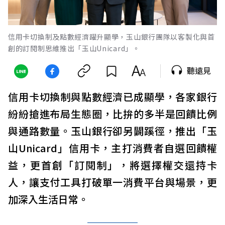
信用卡切換制及點數經濟躍升顯學，玉山銀行團隊以客製化與首
創的訂閱制思維推出「玉山Unicard」。
聽遠見
信用卡切換制與點數經濟已成顯學，各家銀行
紛紛搶進布局生態圈，比拚的多半是回饋比例
與通路數量。玉山銀行卻另闢蹊徑，推出「玉
山Unicard」信用卡，主打消費者自選回饋權
益，更首創「訂閱制」，將選擇權交還持卡
人，讓支付工具打破單一消費平台與場景，更
加深入生活日常。