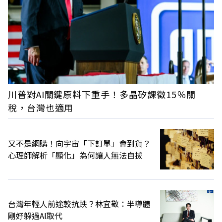
川普對AI關鍵原料下重手！多晶矽課徵15％關
稅，台灣也適用
又不是網購！向宇宙「下訂單」會到貨？
心理師解析「顯化」為何讓人無法自拔
台灣年輕人前途較抗跌？林宜敬：半導體
剛好躲過AI取代