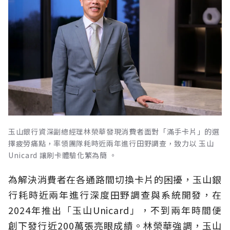
玉山銀行資深副總經理林榮華發現消費者面對「滿手卡片」的選
擇疲勞痛點，率領團隊耗時近兩年進行田野調查，致力以 玉山
Unicard 讓刷卡體驗化繁為簡 。
為解決消費者在各通路間切換卡片的困擾，玉山銀
行耗時近兩年進行深度田野調查與系統開發，在
2024年推出「玉山Unicard」，不到兩年時間便
創下發行近200萬張亮眼成績。林榮華強調，玉山