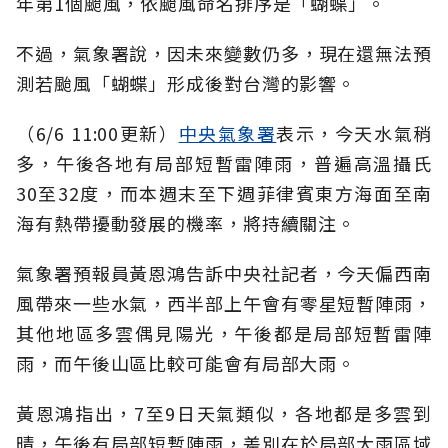
年第1個颱風，依颱風命名排序是「蝴蝶」。
不過，氣象署說，因未來變數仍多，現在還無法預
測若颱風「蝴蝶」形成後對台灣的影響。
（6/6 11:00更新）
中央氣象署
表示，今天水氣稍
多，午後各地有局部短暫雷陣雨，普遍高溫攝氏
30至32度，而本週末至下週菲律賓東方海面至南
海有熱帶擾動發展的機率，將持續關注。
氣象署預報員黃恩鴻告訴中央社記者，今天偏西南
風帶來一些水氣，西半部上午會有零星短暫陣雨，
其他地區多雲偶見陽光，午後都是局部短暫雷陣
雨，而午後山區比較可能會有局部大雨。
黃恩鴻指出，7至9日天氣類似，各地都是多雲到
晴，午後有局部短暫陣雨，差別在於局部大雨區域