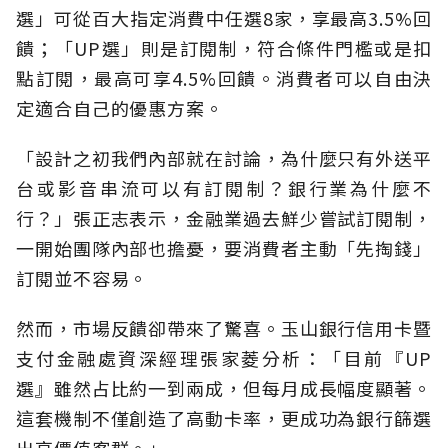
選」可從百大指定消費中任選8家，享最高3.5%回
饋；「UP選」則是訂閱制，符合條件門檻或是扣
點訂閱，最高可享4.5%回饋。消費者可以自由決
定適合自己的優惠方案。
「設計之初我們內部就在討論，為什麼只有外送平
台或影音串流可以有訂閱制？銀行業為什麼不
行？」張正志表示，金融業過去鮮少嘗試訂閱制，
一開始團隊內部也擔憂，要消費者主動「先掏錢」
訂閱並不容易。
然而，市場反饋卻帶來了驚喜。玉山銀行信用卡暨
支付金融處資深經理張家菱分析：「目前『UP
選』雖然占比約一到兩成，但每月成長幅度顯著。
這套機制不僅創造了高動卡率，更成功為銀行篩選
出高價值客群。」